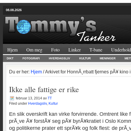
08.08.2026
Hjem
Om meg
Foto
Linker
T-bane
Underhold
DIKT
FOTOGRAFI
HVERDAGSLIV
KULTUR
MENINGER
MET
Du er her:
Hjem
/ Arkivet for HonnÃ¸rrbatt fjernes pÃ¥ kino 
Ikke alle fattige er rike
februar 13, 2014
av
TT
Filed under
Hverdagsliv
,
Kultur
En slik overskrift kan virke forvirrende. Omtrent like
prÃ¸ve Ã¥ forstÃ¥ seg pÃ¥ byrÃ¥kratiet i Oslo K
og politikerne prater ett sprÃ¥k og folk flest: de prÃ