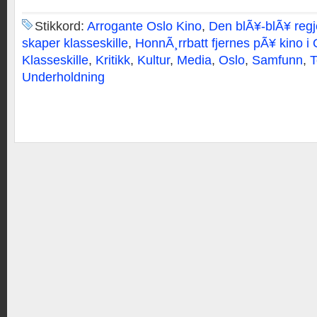
Stikkord:
Arrogante Oslo Kino
,
Den blÃ¥-blÃ¥ regj
skaper klasseskille
,
HonnÃ¸rrbatt fjernes pÃ¥ kino i 
Klasseskille
,
Kritikk
,
Kultur
,
Media
,
Oslo
,
Samfunn
,
T
Underholdning