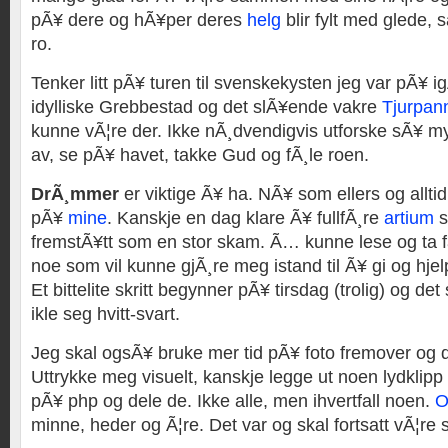
pÃ¥ dere og hÃ¥per deres
helg
blir fylt med glede, 
ro.
Tenker litt pÃ¥ turen til svenskekysten jeg var pÃ¥ 
idylliske Grebbestad og det slÃ¥ende vakre
Tjurpan
kunne vÃ¦re der. Ikke nÃ¸dvendigvis utforske sÃ¥ m
av, se pÃ¥ havet, takke Gud og fÃ¸le roen.
DrÃ¸mmer
er viktige Ã¥ ha. NÃ¥ som ellers og allti
pÃ¥
mine
. Kanskje en dag klare Ã¥ fullfÃ¸re
artium
s
fremstÃ¥tt som en stor skam. Ã… kunne lese og ta fat
noe som vil kunne gjÃ¸re meg istand til Ã¥ gi og hj
Et bittelite skritt begynner pÃ¥ tirsdag (trolig) og de
ikle seg hvitt-svart.
Jeg skal ogsÃ¥ bruke mer tid pÃ¥ foto fremover og d
Uttrykke meg visuelt, kanskje legge ut noen lydklipp
pÃ¥ php og dele de. Ikke alle, men ihvertfall noen.
O
minne, heder og Ã¦re. Det var og skal fortsatt vÃ¦re s