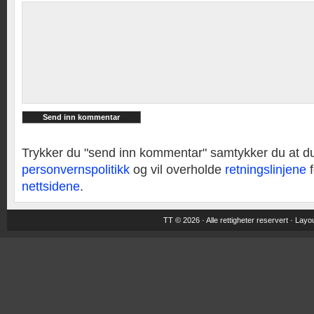
Trykker du "send inn kommentar" samtykker du at d
personvernspolitikk
og vil overholde
retningslinjene
f
nettsidene
.
TT © 2026 · Alle rettigheter reservert ·
Layou