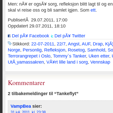
Men: nÃ¥ er ogsÃ¥ sorg, refleksjon blitt lagt til og 
skal vi reise oss og bli samlet igjen. Som
ett
.
PublisertÂ 29.07.2011, 17:00
Oppdatert 29.07.2011, 18:10
Del pÃ¥ Facebook
Del pÃ¥ Twitter
Stikkord:
22-07-2011
,
22/7
,
Angst
,
AUF
,
Drap
,
KjÃ¦
Norge
,
Personlig
,
Refleksjon
,
Rosetog
,
Samhold
,
So
Terrorangrepet i Oslo
,
Tommy`s Tanker
,
Uken etter
,
UtÃ¸yamassakren
,
VÃ¥rt lille land i sorg
,
Vennskap
Kommentarer
2 tilbakemeldinger til “Tankeflyt”
VampBea
sier:
31 juli, 2011, kl. 23:38