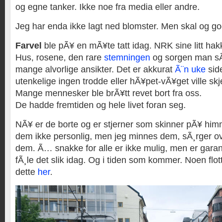
og egne tanker. Ikke noe fra media eller andre.
Jeg har enda ikke lagt ned blomster. Men skal og godt
Farvel
ble pÃ¥ en mÃ¥te tatt idag. NRK sine litt hakk
Hus, rosene, den rare
stemningen
og sorgen man sÃ¥
mange alvorlige ansikter. Det er akkurat
Ã¨n uke
sid
utenkelige ingen trodde eller hÃ¥pet-vÃ¥get ville skje 
Mange mennesker ble brÃ¥tt revet bort fra oss.
De hadde fremtiden og hele livet foran seg.
NÃ¥ er de borte og er stjerner som skinner pÃ¥ him
dem ikke personlig, men jeg minnes dem, sÃ¸rger o
dem. Ã… snakke for alle er ikke mulig, men er garan
fÃ¸le det slik idag. Og i tiden som kommer. Noen flott
dette
her
.