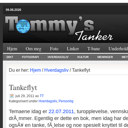
09.08.2026
Hjem
Om meg
Foto
Linker
T-bane
Underhold
DIKT
FOTOGRAFI
HVERDAGSLIV
KULTUR
MENINGER
MET
Du er her:
Hjem
/
Hverdagsliv
/ Tankeflyt
Tankeflyt
juli 29, 2011
av
TT
Kategorisert under
Hverdagsliv
,
Personlig
Temaene idag er
22.07.2011
, turopplevelse, vennsk
drÃ¸mmer. Egentlig er dette en bok, men idag har d
ogsÃ¥ en tanke, fÃ¸lelse og noe spesielt knyttet til