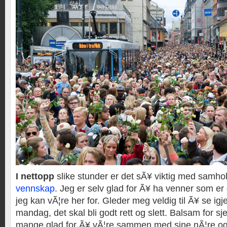
I nettopp
slike stunder er det sÃ¥ viktig med samhol
vennskap
. Jeg er selv glad for Ã¥ ha venner som e
jeg kan vÃ¦re her for. Gleder meg veldig til Ã¥ se ig
mandag, det skal bli godt rett og slett. Balsam for sj
mange glad for Ã¥ vÃ¦re sammen med sine nÃ¦re og 