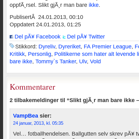
oppfÃ¸rsel. Slikt gjÃ¸r man bare
ikke
.
PublisertÂ 24.01.2013, 00:10
Oppdatert 24.01.2013, 01:25
Del pÃ¥ Facebook
Del pÃ¥ Twitter
Stikkord:
Dyreliv
,
Dyreriket
,
FA Premier League
,
F
Kritikk
,
Personlig
,
Politikerne som hater alt levende l
bare ikke
,
Tommy`s Tanker
,
Ulv
,
Vold
Kommentarer
2 tilbakemeldinger til “Slikt gjÃ¸r man bare ikke 
VampBea
sier:
24 januar, 2013, kl. 05:35
Vel… fotballhendelsen. Ballgutten selv skrev pÃ¥ t