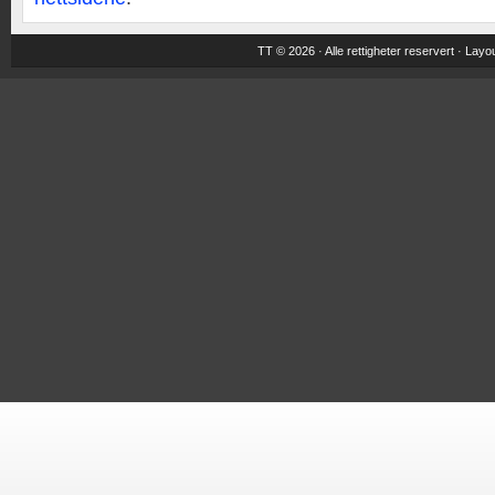
TT © 2026 · Alle rettigheter reservert ·
Layou