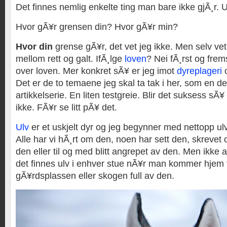
Det finnes nemlig enkelte ting man bare ikke gjÃ¸r. 
Hvor gÃ¥r grensen din? Hvor gÃ¥r min?
Hvor din
grense gÃ¥r, det vet jeg ikke. Men selv vet 
mellom rett og galt. IfÃ¸lge
loven
? Nei fÃ¸rst og fre
over loven. Mer konkret sÃ¥ er jeg imot
dyreplageri
o
Det er de to temaene jeg skal ta tak i her, som en del
artikkelserie. En liten testgreie. Blir det suksess sÃ¥
ikke. FÃ¥r se litt pÃ¥ det.
Ulv
er et uskjelt dyr og jeg begynner med nettopp ul
Alle har vi hÃ¸rt om den, noen har sett den, skrevet
den eller til og med blitt angrepet av den. Men ikke al
det finnes ulv i enhver stue nÃ¥r man kommer hjem f
gÃ¥rdsplassen eller skogen full av den.