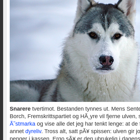
Snarere
tvertimot. Bestanden tynnes ut. Mens Sente
Borch, Fremskrittspartiet og HÃ¸yre vil fjerne ulven,
Ã˜stmarka
og vise alle det jeg har tenkt lenge: at de 
annet
dyreliv
. Tross alt, satt pÃ¥ spissen: ulven gir 
penger i kassen. Ergo sÃ¥ er den ubrukelig i dagens 