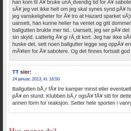
han kom til Ã¥ bruke unÃ¸dvendig tid for Ã¥ saboter
sÃ¥ jeg vet ikke helt om jeg skal synes synd pÃ¥ 
jeg vanskeligheter for Ã¥ tro at Hazard sparket sÃ¦r
uansett, han kunne heller ha ventet og gitt domm
ballgutten brukte mer tid.. Uansett, jeg ser pÃ¥ det
sin skyld. Latterlig Ã¥ gi rÃ¸dt kort. Jeg har ikke s
huske det, sett noen ballgutter legge seg oppÃ¥ en
mÃ¥ten for Ã¥ sabotere. Og det finnes fortsatt god 
TT
sier:
24 januar, 2013, kl. 16:50
Ballgutten bÃ¸r fÃ¥ tre kamper minst eller eventuel
pÃ¥ en stund. Klubben bÃ¸r ogsÃ¥ fÃ¥ sitt for dette
annen form for reaksjon. Setter hele sporten i vanr
Hva mener du?