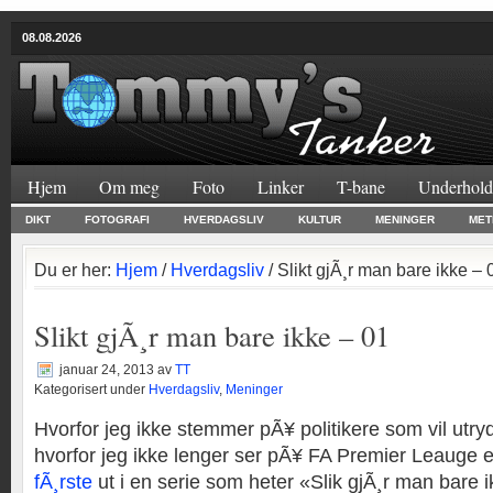
08.08.2026
Hjem
Om meg
Foto
Linker
T-bane
Underhold
DIKT
FOTOGRAFI
HVERDAGSLIV
KULTUR
MENINGER
MET
Du er her:
Hjem
/
Hverdagsliv
/ Slikt gjÃ¸r man bare ikke – 
Slikt gjÃ¸r man bare ikke – 01
januar 24, 2013
av
TT
Kategorisert under
Hverdagsliv
,
Meninger
Hvorfor jeg ikke stemmer pÃ¥ politikere som vil utry
hvorfor jeg ikke lenger ser pÃ¥ FA Premier Leauge e
fÃ¸rste
ut i en serie som heter «Slik gjÃ¸r man bare i