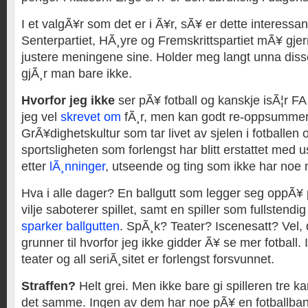
I et valgÃ¥r som det er i Ã¥r, sÃ¥ er dette interess
Senterpartiet, HÃ¸yre og Fremskrittspartiet mÃ¥ gje
justere meningene sine. Holder meg langt unna disse 
gjÃ¸r man bare ikke.
Hvorfor jeg ikke
ser pÃ¥ fotball og kanskje isÃ¦r F
jeg vel
skrevet om
fÃ¸r, men kan godt re-oppsummere
GrÃ¥dighetskultur som tar livet av sjelen i fotballen o
sportsligheten som forlengst har blitt erstattet med u
etter
lÃ¸nninger
, utseende og ting som ikke har noe m
Hva i alle dager? En ballgutt som legger seg oppÃ¥
vilje saboterer spillet, samt en spiller som fullstendi
sparker ballgutten
. SpÃ¸k? Teater? Iscenesatt? Vel,
grunner til hvorfor jeg ikke gidder Ã¥ se mer fotball. I
teater og all seriÃ¸sitet er forlengst forsvunnet.
Straffen?
Helt grei. Men ikke bare gi spilleren tre ka
det samme. Ingen av dem har noe pÃ¥ en fotballban