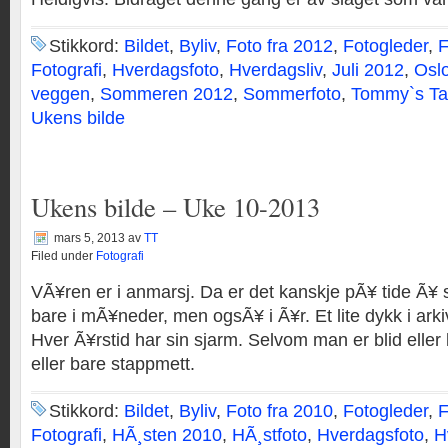
Stikkord:
Bildet
,
Byliv
,
Foto fra 2012
,
Fotogleder
,
F
Fotografi
,
Hverdagsfoto
,
Hverdagsliv
,
Juli 2012
,
Osl
veggen
,
Sommeren 2012
,
Sommerfoto
,
Tommy`s Ta
Ukens bilde
Ukens bilde – Uke 10-2013
mars 5, 2013
av
TT
Filed under
Fotografi
VÃ¥ren er i anmarsj. Da er det kanskje pÃ¥ tide Ã¥ se 
bare i mÃ¥neder, men ogsÃ¥ i Ã¥r. Et lite dykk i ar
Hver Ã¥rstid har sin sjarm. Selvom man er blid eller l
eller bare stappmett.
Stikkord:
Bildet
,
Byliv
,
Foto fra 2010
,
Fotogleder
,
F
Fotografi
,
HÃ¸sten 2010
,
HÃ¸stfoto
,
Hverdagsfoto
,
H