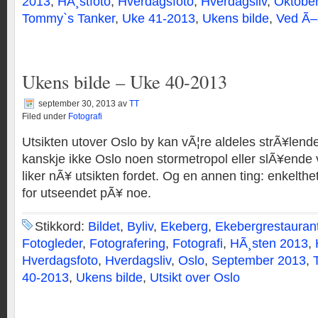
2013
,
HÃ¸stfoto
,
Hverdagsfoto
,
Hverdagsliv
,
Oktobe
Tommy`s Tanker
,
Uke 41-2013
,
Ukens bilde
,
Ved Ã–
Ukens bilde – Uke 40-2013
september 30, 2013
av
TT
Filed under
Fotografi
Utsikten utover Oslo by kan vÃ¦re aldeles strÃ¥lende
kanskje ikke Oslo noen stormetropol eller slÃ¥ende 
liker nÃ¥ utsikten fordet. Og en annen ting: enkelthet
for utseendet pÃ¥ noe.
Stikkord:
Bildet
,
Byliv
,
Ekeberg
,
Ekebergrestauran
Fotogleder
,
Fotografering
,
Fotografi
,
HÃ¸sten 2013
,
Hverdagsfoto
,
Hverdagsliv
,
Oslo
,
September 2013
,
40-2013
,
Ukens bilde
,
Utsikt over Oslo