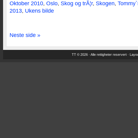
Oktober 2010
,
Oslo
,
Skog og trÃ¦r
,
Skogen
,
Tommy`s
2013
,
Ukens bilde
Neste side »
TT © 2026 · Alle rettigheter reservert ·
Layou