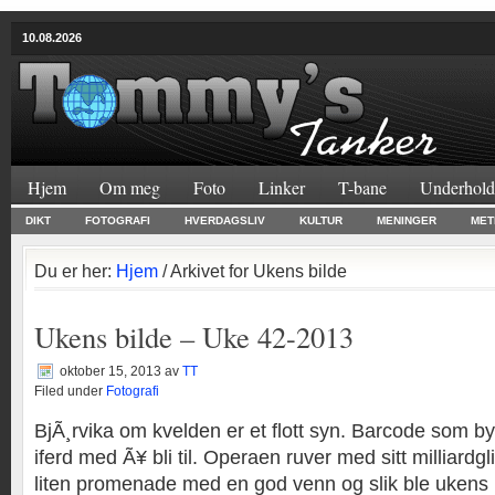
10.08.2026
Hjem
Om meg
Foto
Linker
T-bane
Underhold
DIKT
FOTOGRAFI
HVERDAGSLIV
KULTUR
MENINGER
MET
Du er her:
Hjem
/ Arkivet for Ukens bilde
Ukens bilde – Uke 42-2013
oktober 15, 2013
av
TT
Filed under
Fotografi
BjÃ¸rvika om kvelden er et flott syn. Barcode som b
iferd med Ã¥ bli til. Operaen ruver med sitt milliard
liten promenade med en god venn og slik ble ukens bi