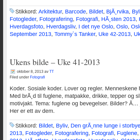
Stikkord:
Arkitektur
,
Barcode
,
Bildet
,
BjÃ¸rvika
,
Byl
Fotogleder
,
Fotografering
,
Fotografi
,
HÃ¸sten 2013
,
Hverdagsfoto
,
Hverdagsliv
,
I det nye Oslo
,
Oslo
,
Osl
September 2013
,
Tommy`s Tanker
,
Uke 42-2013
,
Uk
Ukens bilde – Uke 41-2013
oktober 8, 2013
av
TT
Filed under
Fotografi
Koder. Sosiale koder. Lover og regler. Menneskene 
Med brÃ¸d til fuglene, matpakke, drikke, tepper og 
motivjakt. Tema: fuglene og bevegelser. Bilder? Ã… 
Her er ett av dem.
Stikkord:
Bildet
,
Byliv
,
Den grÃ¸nne lunge i storby
2013
,
Fotogleder
,
Fotografering
,
Fotografi
,
Fuglene