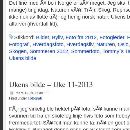
Det fine med Ã¥ bo i Norge er sÃ¥ meget. Jeg skal t
mange) ting idag. Naturen vÃ¥r. TrÃ¦r. Skog. Reprise
ikke nok av flotte trÃ¦r og herlig norsk natur. Ukens b
alfarvei (ihvertfall litt).
Stikkord:
Bildet
,
Byliv
,
Foto fra 2012
,
Fotogleder
,
F
Fotografi
,
Hverdagsfoto
,
Hverdagsliv
,
Naturen
,
Oslo
Skogen
,
Sommeren 2012
,
Sommerfoto
,
Tommy`s Ta
Ukens bilde
Ukens bilde – Uke 11-2013
mars 12, 2013
av
TT
Filed under
Fotografi
FÃ¸r jeg virkelig ble hektet pÃ¥ foto, sÃ¥ kunne man
svunnen tid fra en skole og linje hvis foto som hobby 
fremmedartet. SÃ¥ feil man kunne ta, nÃ¥ en godt o
Heldigvis. Bidraget denne gang er av slaget som var 