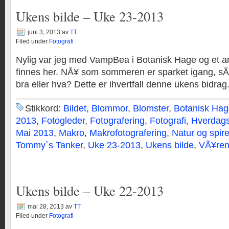
Ukens bilde – Uke 23-2013
juni 3, 2013
av
TT
Filed under
Fotografi
Nylig var jeg med VampBea i Botanisk Hage og et an
finnes her. NÃ¥ som sommeren er sparket igang, sÃ
bra eller hva? Dette er ihvertfall denne ukens bidrag
Stikkord:
Bildet
,
Blommor
,
Blomster
,
Botanisk Hag
2013
,
Fotogleder
,
Fotografering
,
Fotografi
,
Hverdags
Mai 2013
,
Makro
,
Makrofotografering
,
Natur og spire
Tommy`s Tanker
,
Uke 23-2013
,
Ukens bilde
,
VÃ¥ren
Ukens bilde – Uke 22-2013
mai 28, 2013
av
TT
Filed under
Fotografi