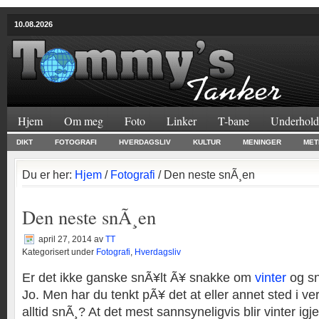
10.08.2026
Hjem
Om meg
Foto
Linker
T-bane
Underhold
DIKT
FOTOGRAFI
HVERDAGSLIV
KULTUR
MENINGER
MET
Du er her:
Hjem
/
Fotografi
/ Den neste snÃ¸en
Den neste snÃ¸en
april 27, 2014
av
TT
Kategorisert under
Fotografi
,
Hverdagsliv
Er det ikke ganske snÃ¥lt Ã¥ snakke om
vinter
og s
Jo. Men har du tenkt pÃ¥ det at eller annet sted i ve
alltid snÃ¸? At det mest sannsyneligvis blir vinter ig