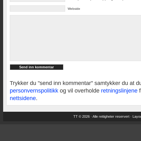
Webside
Trykker du "send inn kommentar" samtykker du at d
personvernspolitikk
og vil overholde
retningslinjene
f
nettsidene
.
TT © 2026 · Alle rettigheter reservert ·
Layou