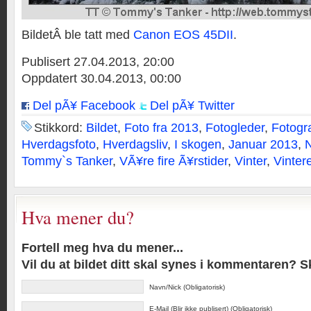
BildetÂ ble tatt med
Canon EOS 45DII
.
Publisert 27.04.2013, 20:00
Oppdatert 30.04.2013, 00:00
Del pÃ¥ Facebook
Del pÃ¥ Twitter
Stikkord:
Bildet
,
Foto fra 2013
,
Fotogleder
,
Fotogr
Hverdagsfoto
,
Hverdagsliv
,
I skogen
,
Januar 2013
,
Tommy`s Tanker
,
VÃ¥re fire Ã¥rstider
,
Vinter
,
Vinter
Hva mener du?
Fortell meg hva du mener...
Vil du at bildet ditt skal synes i kommentaren? 
Navn/Nick (Obligatorisk)
E-Mail (Blir ikke publisert) (Obligatorisk)