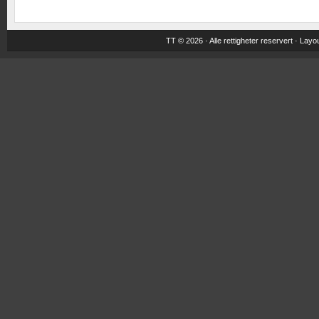
TT © 2026 · Alle rettigheter reservert ·
Layou