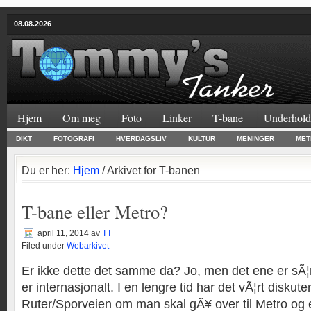
08.08.2026
Hjem
Om meg
Foto
Linker
T-bane
Underhold
DIKT
FOTOGRAFI
HVERDAGSLIV
KULTUR
MENINGER
MET
Du er her:
Hjem
/ Arkivet for T-banen
T-bane eller Metro?
april 11, 2014
av
TT
Filed under
Webarkivet
Er ikke dette det samme da? Jo, men det ene er sÃ¦
er internasjonalt. I en lengre tid har det vÃ¦rt diskuter
Ruter/Sporveien om man skal gÃ¥ over til Metro og 