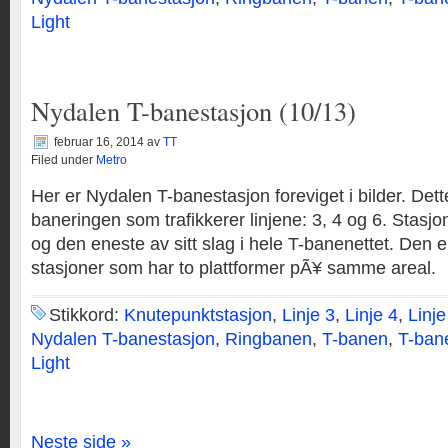
Light
Nydalen T-banestasjon (10/13)
februar 16, 2014
av
TT
Filed under
Metro
Her er Nydalen T-banestasjon foreviget i bilder. Dett
baneringen som trafikkerer linjene: 3, 4 og 6. Stasjo
og den eneste av sitt slag i hele T-banenettet. Den er
stasjoner som har to plattformer pÃ¥ samme areal.
Stikkord:
Knutepunktstasjon
,
Linje 3
,
Linje 4
,
Linje
Nydalen T-banestasjon
,
Ringbanen
,
T-banen
,
T-ban
Light
Neste side »