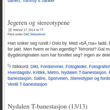
banen
,
Tommy`s Tanker
Jegeren og stereotypene
februar 17, 2014
av
TT
Filed under
Dikt
,
Webarkivet
Han sniker seg rundt i Oslo by. Med «bÃ¸rsa» ladd, bl
for jakt. Men hvem er han egentlig? Terrorist? Gal 
Bygdeoriginalen som har forvillet seg? Ingen av del
Stikkord:
Dikt
,
Fordommer
,
Fotogleder
,
Fotografer
Hverdagsliv
,
Kritikk
,
Metro
,
Nydalen T-banestasjon
,
banestasjon
,
Satire
,
Sporveien
,
Stereotyper og for
Vestli T-banestasjon
Nydalen T-banestasjon (13/13)