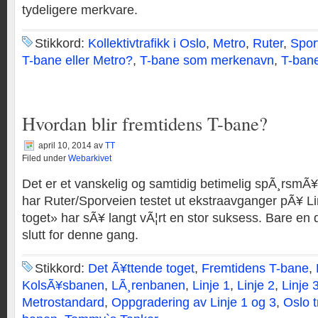
tydeligere merkvare.
Stikkord:
Kollektivtrafikk i Oslo
,
Metro
,
Ruter
,
Spor
T-bane eller Metro?
,
T-bane som merkenavn
,
T-ban
Hvordan blir fremtidens T-bane?
april 10, 2014
av
TT
Filed under
Webarkivet
Det er et vanskelig og samtidig betimelig spÃ¸rsmÃ¥
har Ruter/Sporveien testet ut ekstraavganger pÃ¥ Li
toget» har sÃ¥ langt vÃ¦rt en stor suksess. Bare en
slutt for denne gang.
Stikkord:
Det Ã¥ttende toget
,
Fremtidens T-bane
,
KolsÃ¥sbanen
,
LÃ¸renbanen
,
Linje 1
,
Linje 2
,
Linje 
Metrostandard
,
Oppgradering av Linje 1 og 3
,
Oslo 