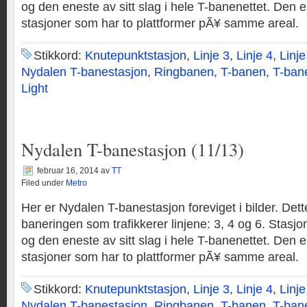
og den eneste av sitt slag i hele T-banenettet. Den er
stasjoner som har to plattformer pÃ¥ samme areal.
Stikkord:
Knutepunktstasjon
,
Linje 3
,
Linje 4
,
Linje
Nydalen T-banestasjon
,
Ringbanen
,
T-banen
,
T-ban
Light
Nydalen T-banestasjon (11/13)
februar 16, 2014
av
TT
Filed under
Metro
Her er Nydalen T-banestasjon foreviget i bilder. Dett
baneringen som trafikkerer linjene: 3, 4 og 6. Stasjo
og den eneste av sitt slag i hele T-banenettet. Den er
stasjoner som har to plattformer pÃ¥ samme areal.
Stikkord:
Knutepunktstasjon
,
Linje 3
,
Linje 4
,
Linje
Nydalen T-banestasjon
,
Ringbanen
,
T-banen
,
T-ban