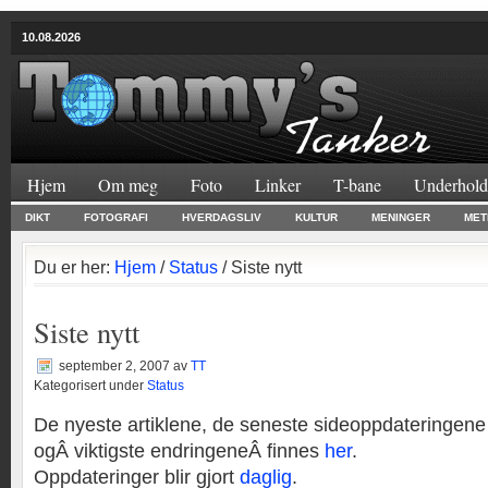
10.08.2026
Hjem
Om meg
Foto
Linker
T-bane
Underhold
DIKT
FOTOGRAFI
HVERDAGSLIV
KULTUR
MENINGER
MET
Du er her:
Hjem
/
Status
/ Siste nytt
Siste nytt
september 2, 2007
av
TT
Kategorisert under
Status
De nyeste artiklene, de seneste sideoppdateringene
ogÂ viktigste endringeneÂ finnes
her
.
Oppdateringer blir gjort
daglig
.