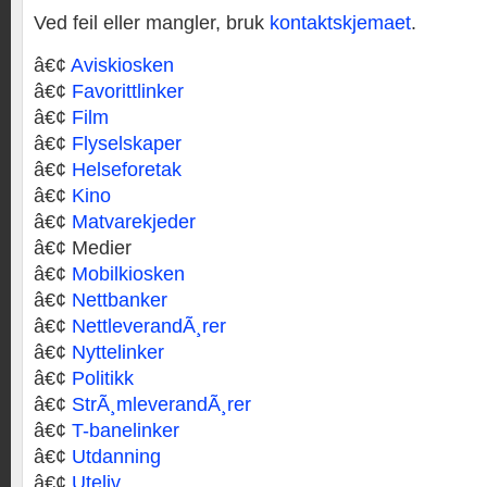
Ved feil eller mangler, bruk
kontaktskjemaet
.
â€¢
Aviskiosken
â€¢
Favorittlinker
â€¢
Film
â€¢
Flyselskaper
â€¢
Helseforetak
â€¢
Kino
â€¢
Matvarekjeder
â€¢ Medier
â€¢
Mobilkiosken
â€¢
Nettbanker
â€¢
NettleverandÃ¸rer
â€¢
Nyttelinker
â€¢
Politikk
â€¢
StrÃ¸mleverandÃ¸rer
â€¢
T-banelinker
â€¢
Utdanning
â€¢
Uteliv