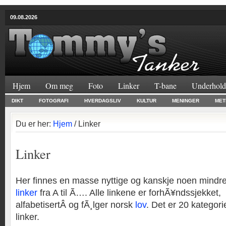
09.08.2026
Hjem
Om meg
Foto
Linker
T-bane
Underhold
DIKT
FOTOGRAFI
HVERDAGSLIV
KULTUR
MENINGER
MET
Du er her:
Hjem
/ Linker
Linker
Her finnes en masse nyttige og kanskje noen mindre
linker
fra A til Ã…. Alle linkene er forhÃ¥ndssjekket,
alfabetisertÂ og fÃ¸lger norsk
lov
. Det er 20 kategor
linker.