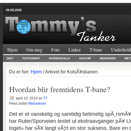
09.08.2026
Hjem
Om meg
Foto
Linker
T-bane
Underhold
DIKT
FOTOGRAFI
HVERDAGSLIV
KULTUR
MENINGER
MET
Du er her:
Hjem
/ Arkivet for KolsÃ¥sbanen
Hvordan blir fremtidens T-bane?
april 10, 2014
av
TT
Filed under
Webarkivet
Det er et vanskelig og samtidig betimelig spÃ¸rsmÃ¥
har Ruter/Sporveien testet ut ekstraavganger pÃ¥ Li
toget» har sÃ¥ langt vÃ¦rt en stor suksess. Bare en