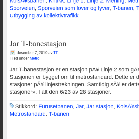
KolsÃ¥sbanen
,
Kritikk
,
Linje 1
,
Linje 2
,
Mening
,
Metr
Sporveien
,
Sporveien som lover og lyver
,
T-banen
,
Utbygging av kollektivtrafikk
Jar T-banestasjon
desember 7, 2010
av
TT
Filed under
Metro
Jar T-banestasjon er en stasjon pÃ¥ Linje 2 som gÃ¥
Stasjonen er bygget om til metrostandard. Dette er 
stasjoner pÃ¥ linjestrekningen. Samtidig sÃ¥ er dette
stasjoner». I alt den 6/23 av 28 stasjoner.
Stikkord:
Furusetbanen
,
Jar
,
Jar stasjon
,
KolsÃ¥s
Metrostandard
,
T-banen