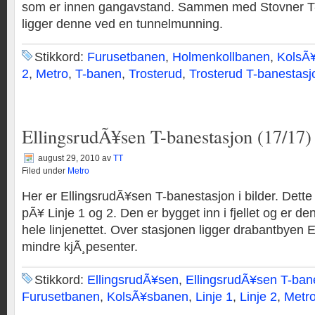
som er innen gangavstand. Sammen med Stovner T
ligger denne ved en tunnelmunning.
Stikkord:
Furusetbanen
,
Holmenkollbanen
,
KolsÃ
2
,
Metro
,
T-banen
,
Trosterud
,
Trosterud T-banestasj
EllingsrudÃ¥sen T-banestasjon (17/17)
august 29, 2010
av
TT
Filed under
Metro
Her er EllingsrudÃ¥sen T-banestasjon i bilder. Dett
pÃ¥ Linje 1 og 2. Den er bygget inn i fjellet og er den
hele linjenettet. Over stasjonen ligger drabantbyen 
mindre kjÃ¸pesenter.
Stikkord:
EllingsrudÃ¥sen
,
EllingsrudÃ¥sen T-ban
Furusetbanen
,
KolsÃ¥sbanen
,
Linje 1
,
Linje 2
,
Metr