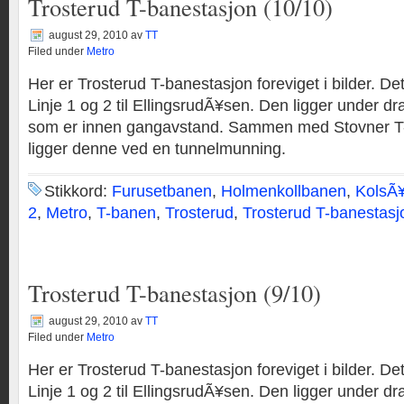
Trosterud T-banestasjon (10/10)
august 29, 2010
av
TT
Filed under
Metro
Her er Trosterud T-banestasjon foreviget i bilder. De
Linje 1 og 2 til EllingsrudÃ¥sen. Den ligger under d
som er innen gangavstand. Sammen med Stovner T
ligger denne ved en tunnelmunning.
Stikkord:
Furusetbanen
,
Holmenkollbanen
,
KolsÃ
2
,
Metro
,
T-banen
,
Trosterud
,
Trosterud T-banestasj
Trosterud T-banestasjon (9/10)
august 29, 2010
av
TT
Filed under
Metro
Her er Trosterud T-banestasjon foreviget i bilder. De
Linje 1 og 2 til EllingsrudÃ¥sen. Den ligger under d