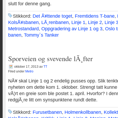
slutt for denne gang.
Stikkord:
Det Ã¥ttende toget
,
Fremtidens T-bane
,
KolsÃ¥sbanen
,
LÃ¸renbanen
,
Linje 1
,
Linje 2
,
Linje 
Metrostandard
,
Oppgradering av Linje 1 og 3
,
Oslo 
banen
,
Tommy`s Tanker
Sporveien og svevende lÃ¸fter
oktober 17, 2013
av
TT
Filed under
Metro
NÃ¥ skal Linje 1 og 2 endelig pusses opp. Slik ten
nyheten om dette kom 1. oktober. Strengt tatt kunne 
vÃ¦rt en greie som ble postet 1. april. Hvorfor? I den
redgjÃ¸re litt om synspunktene rundt dette.
Stikkord:
Furusetbanen
,
Holmenkollbanen
,
Kollekt