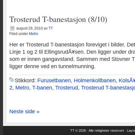
Trosterud T-banestasjon (8/10)
august 29, 2010
av
TT
Filed under
Metro
Her er Trosterud T-banestasjon foreviget i bilder. De
Linje 1 og 2 til EllingsrudÃ¥sen. Den ligger under d
som er innen gangavstand. Sammen med Stovner T
ligger denne ved en tunnelmunning.
Stikkord:
Furusetbanen
,
Holmenkollbanen
,
KolsÃ
2
,
Metro
,
T-banen
,
Trosterud
,
Trosterud T-banestasj
Neste side »
TT © 2026 · Alle rettigheter reservert ·
Layou