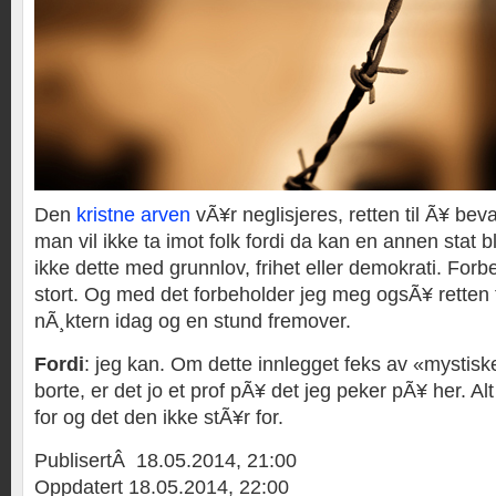
Den
kristne arven
vÃ¥r neglisjeres, retten til Ã¥ beva
man vil ikke ta imot folk fordi da kan en annen stat bl
ikke dette med grunnlov, frihet eller demokrati. Forb
stort. Og med det forbeholder jeg meg ogsÃ¥ retten 
nÃ¸ktern idag og en stund fremover.
Fordi
: jeg kan. Om dette innlegget feks av «mystiske
borte, er det jo et prof pÃ¥ det jeg peker pÃ¥ her. Al
for og det den ikke stÃ¥r for.
PublisertÂ 18.05.2014, 21:00
Oppdatert 18.05.2014, 22:00