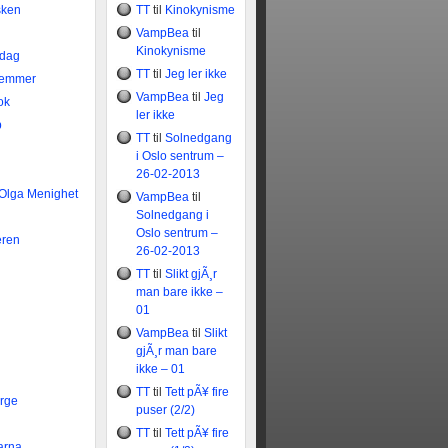
sken
TT
til
Kinokynisme
VampBea
til
Kinokynisme
idag
TT
til
Jeg ler ikke
temmer
VampBea
til
Jeg
ok
ler ikke
b
TT
til
Solnedgang
i Oslo sentrum –
26-02-2013
 Olga Menighet
VampBea
til
Solnedgang i
Oslo sentrum –
eren
26-02-2013
TT
til
Slikt gjÃ¸r
man bare ikke –
01
VampBea
til
Slikt
gjÃ¸r man bare
ikke – 01
TT
til
Tett pÃ¥ fire
rge
puser (2/2)
TT
til
Tett pÃ¥ fire
arna