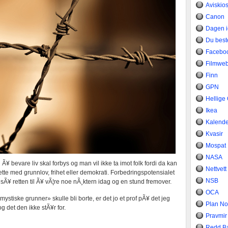
Aviskio
Canon
Dagen 
Du bes
Facebo
Filmwe
Finn
GPN
Hellige
Ikea
Kalend
Kvasir
Mospat
NASA
l Ã¥ bevare liv skal forbys og man vil ikke ta imot folk fordi da kan
Nettvett
dette med grunnlov, frihet eller demokrati. Forbedringspotensialet
NSB
sÃ¥ retten til Ã¥ vÃ¦re noe nÃ¸ktern idag og en stund fremover.
OCA
mystiske grunner» skulle bli borte, er det jo et prof pÃ¥ det jeg
Plan No
g det den ikke stÃ¥r for.
Pravmir
Redd B