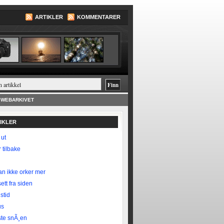
ARTIKLER
KOMMENTARER
WEBARKIVET
TIKLER
 ut
 tilbake
n ikke orker mer
ett fra siden
stid
us
te snÃ¸en