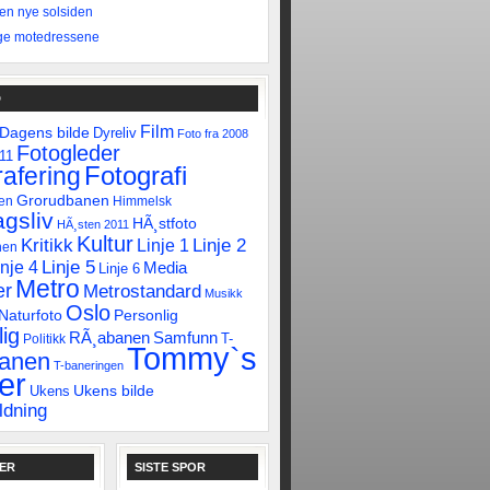
 den nye solsiden
ge motedressene
D
Film
Dagens bilde
Dyreliv
Foto fra 2008
Fotogleder
011
Fotografi
afering
Grorudbanen
en
Himmelsk
gsliv
HÃ¸stfoto
HÃ¸sten 2011
Kultur
Linje 2
Kritikk
Linje 1
nen
Linje 5
inje 4
Media
Linje 6
Metro
er
Metrostandard
Musikk
Oslo
Naturfoto
Personlig
ig
RÃ¸abanen
Samfunn
T-
Politikk
Tommy`s
banen
T-baneringen
er
Ukens bilde
Ukens
ldning
KER
SISTE SPOR