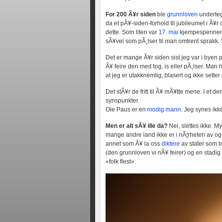
For 200 Ã¥r siden
ble
grunnloven
undertegn
da et pÃ¥-siden-forhold til jubileumet i Ã¥
dette. Som liten var
17. mai
kjempespennende.
sÃ¥vel som pÃ¸lser til man omtrent sprakk.
Det er mange Ã¥r siden sist jeg var i byen 
Ã¥ feire den med tog, is eller pÃ¸lser. Man h
at jeg er utakknemlig, blasert og ikke setter 
Det stÃ¥r de fritt til Ã¥ mÃ¥tte mene. I et 
synspunkter.
Ole Paus er en
modig mann
. Jeg synes ikk
Men er alt sÃ¥ ille da?
Nei, slettes ikke. M
mange andre land ikke er i nÃ¦rheten av o
annet som Ã¥ la oss
diktere
av stater som b
(den grunnloven vi nÃ¥ feirer) og en stad
«folk flest».