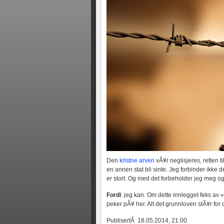
Den
kristne arven
vÃ¥r neglisjeres, retten ti
en annen stat bli sinte. Jeg forbinder ikke 
er stort. Og med det forbeholder jeg meg og
Fordi
: jeg kan. Om dette innlegget feks av «
peker pÃ¥ her. Alt det grunnloven stÃ¥r for o
PublisertÂ 18.05.2014, 21:00