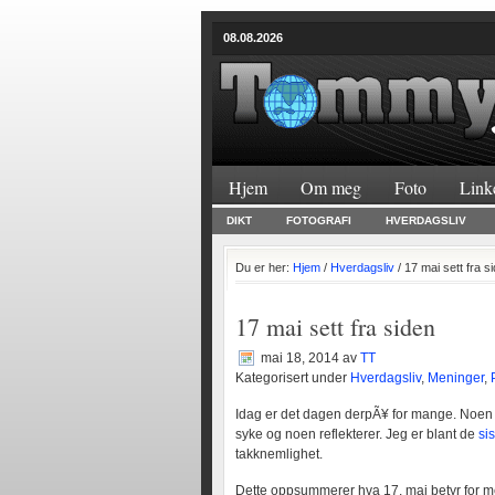
08.08.2026
Hjem
Om meg
Foto
Link
DIKT
FOTOGRAFI
HVERDAGSLIV
Du er her:
Hjem
/
Hverdagsliv
/ 17 mai sett fra s
17 mai sett fra siden
mai 18, 2014
av
TT
Kategorisert under
Hverdagsliv
,
Meninger
,
Idag er det dagen derpÃ¥ for mange. Noe
syke og noen reflekterer. Jeg er blant de
si
takknemlighet.
Dette oppsummerer hva 17. mai betyr for m