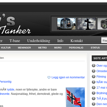
er
T-bane
Underholdning
Info
Kontakt
KULTUR
MENINGER
METRO
MORO
PERSONLIG
STATUS
iden
SISTE AR
Over og
Omsider
Filming
Legg igjen en kommentar
Personlig
NÃ¥r ma
17 mai s
n mÃ¥
rydde
, noen er fyllesyke, andre er bare
Brytning
stnevnte
. Nasjonaldag, frihet, demokrati, glede og
TrÃ¸tt p
Den nes
eg.