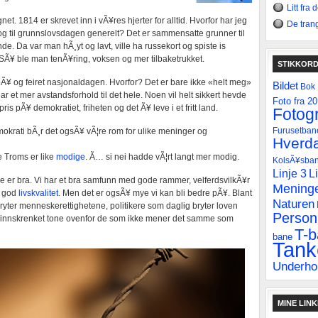
Litt fra
et. 1814 er skrevet inn i vÃ¥res hjerter for alltid. Hvorfor har jeg
De tran
r og til grunnslovsdagen generelt? Det er sammensatte grunner til
 Da var man hÃ¸yt og lavt, ville ha russekort og spiste is
 SÃ¥ ble man tenÃ¥ring, voksen og mer tilbaketrukket.
STIKKOR
pÃ¥ og feiret nasjonaldagen. Hvorfor? Det er bare ikke «helt meg»
Bildet
Bok
ar et mer avstandsforhold til det hele. Noen vil helt sikkert hevde
Foto fra 2
pris pÃ¥ demokratiet, friheten og det Ã¥ leve i et fritt land.
Fotogr
Furusetban
demokrati bÃ¸r det ogsÃ¥ vÃ¦re rom for ulike meninger og
Hverda
e Troms er like
modige
. Ã… si nei hadde vÃ¦rt langt mer modig.
KolsÃ¥sba
Linje 3
L
ye er bra. Vi har et bra samfunn med gode rammer, velferdsvilkÃ¥r
Mening
g god
livskvalitet
. Men det er ogsÃ¥ mye vi kan bli bedre pÃ¥. Blant
Naturen
ryter menneskerettighetene, politikere som daglig bryter loven
Personl
ig innskrenket tone ovenfor de som ikke mener det samme som
T-
bane
Tank
Underho
MINE LIN