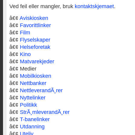
Ved feil eller mangler, bruk
kontaktskjemaet
.
â€¢
Aviskiosken
â€¢
Favorittlinker
â€¢
Film
â€¢
Flyselskaper
â€¢
Helseforetak
â€¢
Kino
â€¢
Matvarekjeder
â€¢ Medier
â€¢
Mobilkiosken
â€¢
Nettbanker
â€¢
NettleverandÃ¸rer
â€¢
Nyttelinker
â€¢
Politikk
â€¢
StrÃ¸mleverandÃ¸rer
â€¢
T-banelinker
â€¢
Utdanning
â€¢
Uteliv