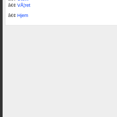
â€¢
VÃ¦ret
â€¢
Hjem