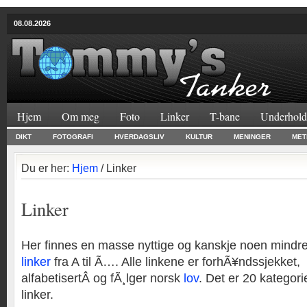
08.08.2026
Hjem
Om meg
Foto
Linker
T-bane
Underhold
DIKT
FOTOGRAFI
HVERDAGSLIV
KULTUR
MENINGER
MET
Du er her:
Hjem
/ Linker
Linker
Her finnes en masse nyttige og kanskje noen mindre
linker
fra A til Ã…. Alle linkene er forhÃ¥ndssjekket,
alfabetisertÂ og fÃ¸lger norsk
lov
. Det er 20 kategor
linker.