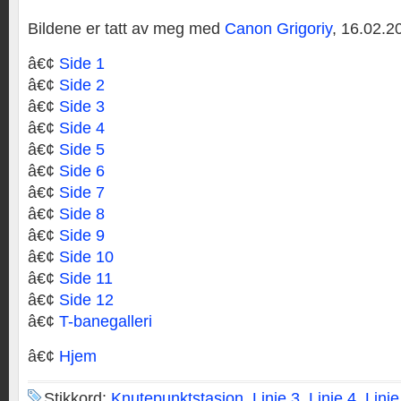
Bildene er tatt av meg med
Canon Grigoriy
, 16.02.2
â€¢
Side 1
â€¢
Side 2
â€¢
Side 3
â€¢
Side 4
â€¢
Side 5
â€¢
Side 6
â€¢
Side 7
â€¢
Side 8
â€¢
Side 9
â€¢
Side 10
â€¢
Side 11
â€¢
Side 12
â€¢
T-banegalleri
â€¢
Hjem
Stikkord:
Knutepunktstasjon
,
Linje 3
,
Linje 4
,
Linje