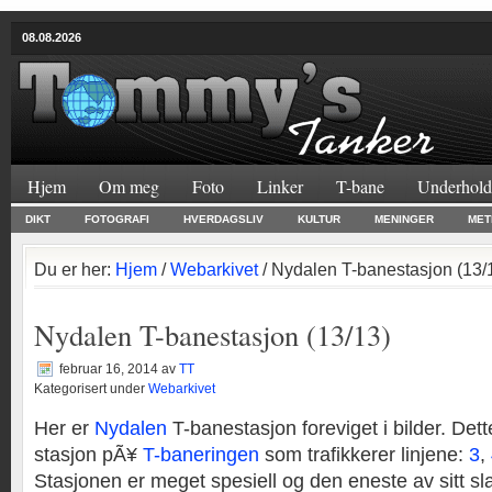
08.08.2026
Hjem
Om meg
Foto
Linker
T-bane
Underhold
DIKT
FOTOGRAFI
HVERDAGSLIV
KULTUR
MENINGER
MET
Du er her:
Hjem
/
Webarkivet
/ Nydalen T-banestasjon (13/
Nydalen T-banestasjon (13/13)
februar 16, 2014
av
TT
Kategorisert under
Webarkivet
Her er
Nydalen
T-banestasjon foreviget i bilder. Dett
stasjon pÃ¥
T-baneringen
som trafikkerer linjene:
3
,
Stasjonen er meget spesiell og den eneste av sitt sl