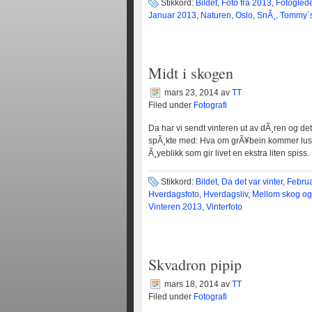
Stikkord:
Bildet
,
Foto fra 2013
,
Fotogled
Januar 2013
,
Naturen
,
Oslo
,
SnÃ¸
,
Tommy`s
Midt i skogen
mars 23, 2014
av
TT
Filed under
Fotografi
Da har vi sendt vinteren ut av dÃ¸ren og det
spÃ¸kte med: Hva om grÃ¥bein kommer luske
Ã¸yeblikk som gir livet en ekstra liten spiss.
Stikkord:
Bildet
,
Da det var vinter
,
Febru
Hverdagsfoto
,
Hverdagsliv
,
Mellom skog og
Vinteren 2013
,
Vinterfoto
Skvadron pipip
mars 18, 2014
av
TT
Filed under
Fotografi