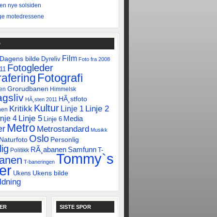
 den nye solsiden
ge motedressene
D
Film
Dagens bilde
Dyreliv
Foto fra 2008
Fotogleder
011
Fotografi
afering
Grorudbanen
en
Himmelsk
gsliv
HÃ¸stfoto
HÃ¸sten 2011
Kultur
Linje 2
Kritikk
Linje 1
nen
Linje 5
inje 4
Media
Linje 6
Metro
er
Metrostandard
Musikk
Oslo
Naturfoto
Personlig
ig
RÃ¸abanen
Samfunn
T-
Politikk
Tommy`s
banen
T-baneringen
er
Ukens bilde
Ukens
ldning
KER
SISTE SPOR