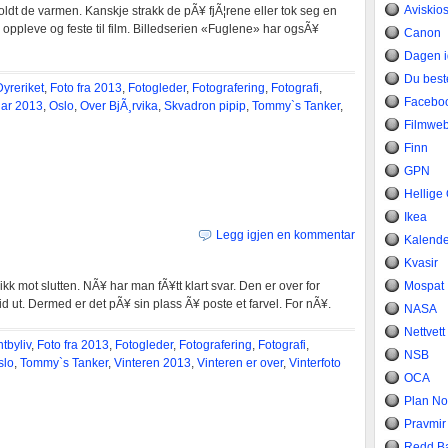
Aviskio
oldt de varmen. Kanskje strakk de pÃ¥ fjÃ¦rene eller tok seg en
Ã¥ oppleve og feste til film. Billedserien «Fuglene» har ogsÃ¥
Canon
Dagen 
Du bes
Dyreriket
,
Foto fra 2013
,
Fotogleder
,
Fotografering
,
Fotografi
,
Facebo
ar 2013
,
Oslo
,
Over BjÃ¸rvika
,
Skvadron pipip
,
Tommy`s Tanker
,
Filmwe
Finn
GPN
Hellige
Ikea
Legg igjen en kommentar
Kalend
Kvasir
kk mot slutten. NÃ¥ har man fÃ¥tt klart svar. Den er over for
Mospat
 ut. Dermed er det pÃ¥ sin plass Ã¥ poste et farvel. For nÃ¥.
NASA
Nettvett
tbyliv
,
Foto fra 2013
,
Fotogleder
,
Fotografering
,
Fotografi
,
NSB
slo
,
Tommy`s Tanker
,
Vinteren 2013
,
Vinteren er over
,
Vinterfoto
OCA
Plan No
Pravmir
Redd B