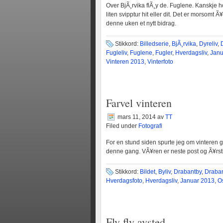
Over BjÃ¸rvika flÃ¸y de. Fuglene. Kanskje h
liten svipptur hit eller dit. Det er morsomt 
denne uken et nytt bidrag.
Stikkord:
Billedserie
,
BjÃ¸rvika
,
Dyreliv
,
Fugleliv
,
Fuglene
,
Fugler
,
Hverdagsliv
,
Janu
Vinteren 2013
,
Vinterfoto
Farvel vinteren
mars 11, 2014
av
TT
Filed under
Fotografi
For en stund siden spurte jeg om vinteren gi
denne gang. VÃ¥ren er neste post og Ã¥rstid
Stikkord:
Bildet
,
Byliv
,
Drabantby
,
Draban
Hverdagsfoto
,
Hverdagsliv
,
Januar 2013
,
O
Fly fly avsted