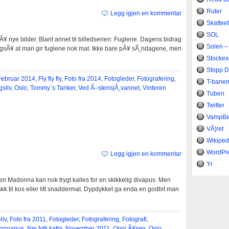
Ruter
Legg igjen en kommentar
Skattee
SOL
¥ nye bilder. Blant annet til billedserien: Fuglene. Dagens bidrag
Solen –
en ogsÃ¥ at man gir fuglene nok mat. Ikke bare pÃ¥ sÃ¸ndagene, men
Stocke
Stopp 
Februar 2014
,
Fly fly fly
,
Foto fra 2014
,
Fotogleder
,
Fotografering
,
T-bane
sliv
,
Oslo
,
Tommy`s Tanker
,
Ved Ã–stensjÃ¸vannet
,
Vinteren
Tuben
Twitter
VampB
VÃ¦ret
Wikiped
WordPr
Legg igjen en kommentar
Yr
tten Madonna kan nok trygt kalles for en skikkelig divapus. Men
takk til kos eller litt snaddermat. Dypdykket ga enda en godbit man
liv
,
Foto fra 2011
,
Fotogleder
,
Fotografering
,
Fotografi
,
onnapus
,
Nei fytti katta
,
November 2011
,
Oppi Ã¥sen
,
Oslo
,