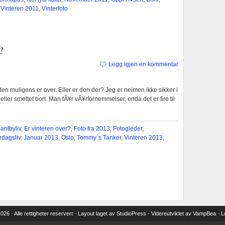
,
Vinteren 2011
,
Vinterfoto
?
Legg igjen en kommentar
den muligens er over. Eller er den der? Jeg er neimen ikke sikker i
ller smeltet bort. Man fÃ¥r vÃ¥rfornemmelser, enda det er fire til
antbyliv
,
Er vinteren over?
,
Foto fra 2013
,
Fotogleder
,
rdagsliv
,
Januar 2013
,
Oslo
,
Tommy`s Tanker
,
Vinteren 2013
,
26 · Alle rettigheter reservert ·
Layout laget
av
StudioPress
· Videreutviklet av
VampBea
·
L