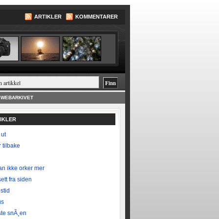
ARTIKLER
KOMMENTARER
WEBARKIVET
TIKLER
 ut
 tilbake
n ikke orker mer
ett fra siden
stid
us
te snÃ¸en