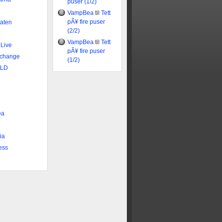
puser (1/2)
VampBea
til
Tett
pÃ¥ fire puser
taten
(2/2)
VampBea
til
Tett
 Live
pÃ¥ fire puser
xchange
(1/2)
DLD
n
ea
ia
ess