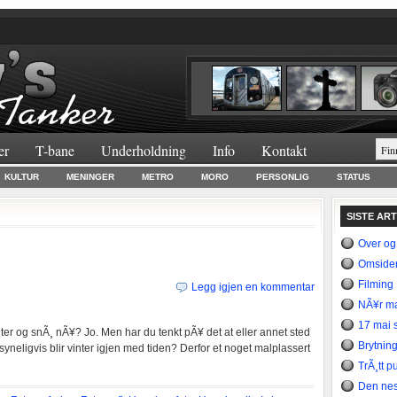
er
T-bane
Underholdning
Info
Kontakt
KULTUR
MENINGER
METRO
MORO
PERSONLIG
STATUS
SISTE AR
Over og
Omsider
Filming
Legg igjen en kommentar
NÃ¥r ma
17 mai s
ter og snÃ¸ nÃ¥? Jo. Men har du tenkt pÃ¥ det at eller annet sted
Brytning
nsyneligvis blir vinter igjen med tiden? Derfor et noget malplassert
TrÃ¸tt p
Den nes