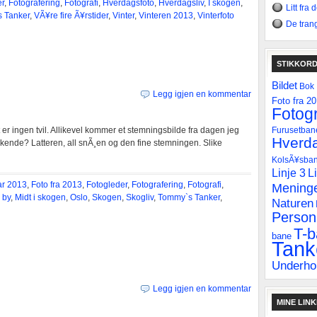
er
,
Fotografering
,
Fotografi
,
Hverdagsfoto
,
Hverdagsliv
,
I skogen
,
Litt fra
 Tanker
,
VÃ¥re fire Ã¥rstider
,
Vinter
,
Vinteren 2013
,
Vinterfoto
De tran
STIKKOR
Bildet
Bok
Legg igjen en kommentar
Foto fra 2
Fotogr
 er ingen tvil. Allikevel kommer et stemningsbilde fra dagen jeg
Furusetban
Hverda
nde? Latteren, all snÃ¸en og den fine stemningen. Slike
KolsÃ¥sba
Linje 3
L
ar 2013
,
Foto fra 2013
,
Fotogleder
,
Fotografering
,
Fotografi
,
Mening
 by
,
Midt i skogen
,
Oslo
,
Skogen
,
Skogliv
,
Tommy`s Tanker
,
Naturen
Personl
T-
bane
Tank
Underho
Legg igjen en kommentar
MINE LIN