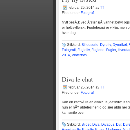
februar 25, 2014
av
TT
Filed under
Fotografi
Nytt besÃ¸k ved Ã˜stensjÃ¸vannet betyr ogsÃ
er helt sylferskt. Fugleterapi er viktig, m
hver dag.
Stikkord:
Billedserie
,
Dyreliv
,
Dyreriket
,
Fotografi
,
Fugleliv
,
Fuglene
,
Fugler
,
Hverdag
2014
,
Vinterfoto
Diva le chat
februar 25, 2014
av
TT
Filed under
Fotografi
Kan en katt vÃ¦re en diva? Ja, definitvt. Ka
hun er nÃ¥ aldeles herlig og sier aldri nei 
kan smile over.
Stikkord:
Bildet
,
Diva
,
Divapus
,
Dyr
,
Dyre
Hverdagsliv
,
Katteliv
,
Katter
,
Madonna
,
Mad