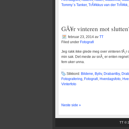
Tommy`s Tanker
,
TrÃ¥kkus van der TrÃ¥kk
GÃ¥r vinteren mot slutten
februar 23, 2014
av
TT
Filed under
Fotografi
Jeg rakk ikke glede meg over vinteren fÃ¸r 
min sak. Det meste av snÃ¸ er enten regnet e
fem uker unna.
Stikkord:
Bildene
,
Byliv
,
Drabantby
,
Drab
Fotografering
,
Fotografi
,
Hverdagsfoto
,
Hve
Vinterfoto
Neste side »
TT © 20