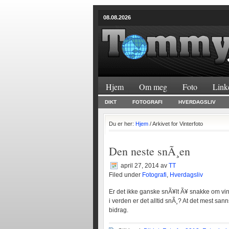
08.08.2026
Hjem
Om meg
Foto
Link
DIKT
FOTOGRAFI
HVERDAGSLIV
Du er her:
Hjem
/ Arkivet for Vinterfoto
Den neste snÃ¸en
april 27, 2014
av
TT
Filed under
Fotografi
,
Hverdagsliv
Er det ikke ganske snÃ¥lt Ã¥ snakke om vin
i verden er det alltid snÃ¸? At det mest san
bidrag.