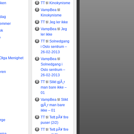
sken
TT
til
Kinokynisme
VampBea
til
Kinokynisme
idag
TT
til
Jeg ler ikke
temmer
VampBea
til
Jeg
ok
ler ikke
b
TT
til
Solnedgang
i Oslo sentrum –
26-02-2013
 Olga Menighet
VampBea
til
Solnedgang i
Oslo sentrum –
eren
26-02-2013
TT
til
Slikt gjÃ¸r
man bare ikke –
01
VampBea
til
Slikt
gjÃ¸r man bare
ikke – 01
TT
til
Tett pÃ¥ fire
rge
puser (2/2)
TT
til
Tett pÃ¥ fire
arna