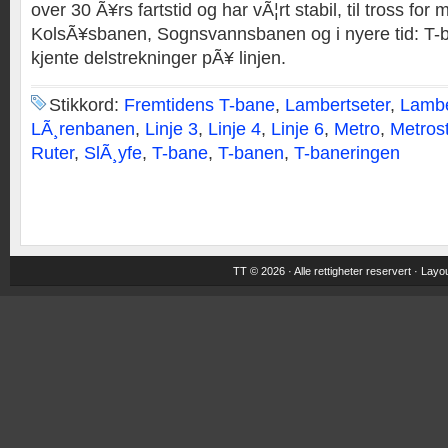
over 30 Ã¥rs fartstid og har vÃ¦rt stabil, til tross fo
KolsÃ¥sbanen, Sognsvannsbanen og i nyere tid: T-b
kjente delstrekninger pÃ¥ linjen.
Stikkord:
Fremtidens T-bane
,
Lambertseter
,
Lambe
LÃ¸renbanen
,
Linje 3
,
Linje 4
,
Linje 6
,
Metro
,
Metros
Ruter
,
SlÃ¸yfe
,
T-bane
,
T-banen
,
T-baneringen
TT © 2026 · Alle rettigheter reservert ·
Layou