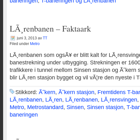
baneringen
,
T-baneringen og LÃ¸renbanen
LÃ¸renbanen – Faktaark
juni 3, 2013
av
TT
Filed under
Metro
LÃ¸renbanen som ogsÃ¥ er blitt kalt for LÃ¸rensving
banestrekning under utbygging. Strekningen er 1600
trafikkere i tunnel mellom Sinsen stasjon og Ã˜kern 
blir LÃ¸ren stasjon bygget og vil vÃ¦re den nyeste i 
Stikkord:
Ã˜kern
,
Ã˜kern stasjon
,
Fremtidens T-ba
LÃ¸renbanen
,
LÃ¸ren
,
LÃ¸renbanen
,
LÃ¸rensvingen
Metro
,
Metrostandard
,
Sinsen
,
Sinsen stasjon
,
T-ba
baneringen