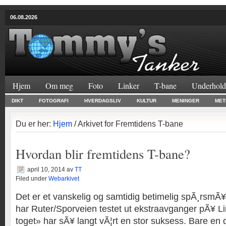
06.08.2026
Hjem
Om meg
Foto
Linker
T-bane
Underhold
DIKT
FOTOGRAFI
HVERDAGSLIV
KULTUR
MENINGER
MET
Du er her:
Hjem
/ Arkivet for Fremtidens T-bane
Hvordan blir fremtidens T-bane?
april 10, 2014
av
TT
Filed under
Webarkivet
Det er et vanskelig og samtidig betimelig spÃ¸rsmÃ¥
har Ruter/Sporveien testet ut ekstraavganger pÃ¥ Li
toget» har sÃ¥ langt vÃ¦rt en stor suksess. Bare en