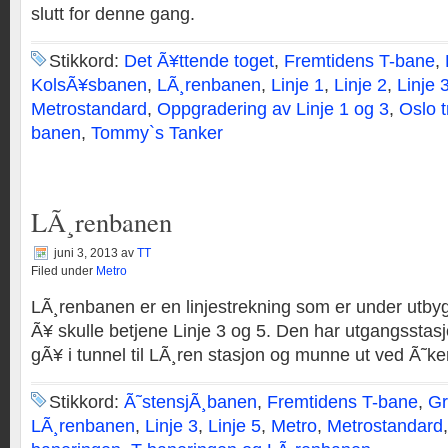
slutt for denne gang.
Stikkord:
Det Ã¥ttende toget
,
Fremtidens T-bane
,
KolsÃ¥sbanen
,
LÃ¸renbanen
,
Linje 1
,
Linje 2
,
Linje 
Metrostandard
,
Oppgradering av Linje 1 og 3
,
Oslo 
banen
,
Tommy`s Tanker
LÃ¸renbanen
juni 3, 2013
av
TT
Filed under
Metro
LÃ¸renbanen er en linjestrekning som er under utbyg
Ã¥ skulle betjene Linje 3 og 5. Den har utgangsstas
gÃ¥ i tunnel til LÃ¸ren stasjon og munne ut ved Ã˜ke
Stikkord:
Ã˜stensjÃ¸banen
,
Fremtidens T-bane
,
Gr
LÃ¸renbanen
,
Linje 3
,
Linje 5
,
Metro
,
Metrostandard