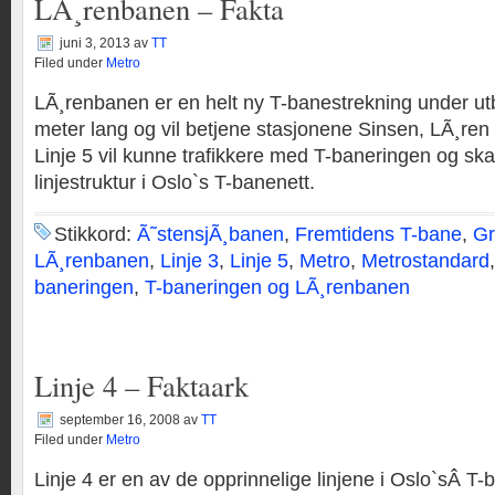
LÃ¸renbanen – Fakta
juni 3, 2013
av
TT
Filed under
Metro
LÃ¸renbanen er en helt ny T-banestrekning under u
meter lang og vil betjene stasjonene Sinsen, LÃ¸ren 
Linje 5 vil kunne trafikkere med T-baneringen og ska
linjestruktur i Oslo`s T-banenett.
Stikkord:
Ã˜stensjÃ¸banen
,
Fremtidens T-bane
,
Gr
LÃ¸renbanen
,
Linje 3
,
Linje 5
,
Metro
,
Metrostandard
baneringen
,
T-baneringen og LÃ¸renbanen
Linje 4 – Faktaark
september 16, 2008
av
TT
Filed under
Metro
Linje 4 er en av de opprinnelige linjene i Oslo`sÂ T