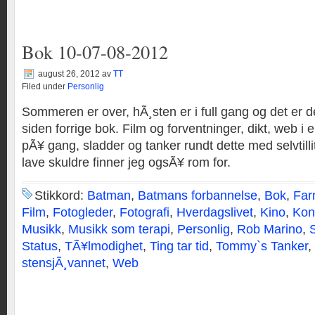
Bok 10-07-08-2012
august 26, 2012
av
TT
Filed under
Personlig
Sommeren er over, hÃ¸sten er i full gang og det er de
siden forrige bok. Film og forventninger, dikt, web i 
pÃ¥ gang, sladder og tanker rundt dette med selvtilli
lave skuldre finner jeg ogsÃ¥ rom for.
Stikkord:
Batman
,
Batmans forbannelse
,
Bok
,
Far
Film
,
Fotogleder
,
Fotografi
,
Hverdagslivet
,
Kino
,
Kon
Musikk
,
Musikk som terapi
,
Personlig
,
Rob Marino
,
S
Status
,
TÃ¥lmodighet
,
Ting tar tid
,
Tommy`s Tanker
,
stensjÃ¸vannet
,
Web