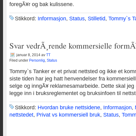
foregÃ¥r og bak kulissene.
Stikkord:
Informasjon
,
Status
,
Stilletid
,
Tommy`s T
Svar vedrÃ¸rende kommersielle formÃ
januar 8, 2014
av
TT
Filed under
Personlig
,
Status
Tommy`s Tanker er et privat nettsted og ikke et kom
siste tiden har jeg hatt henvendelser fra kommersiell
selge og inngÃ¥ reklamesamarbeide. Dette skal jeg o
legge inn i bruksreglementet og bruksinfoen til netts
Stikkord:
Hvordan bruke nettsidene
,
Informasjon
,
nettstedet
,
Privat vs kommersiell bruk
,
Status
,
Tommy