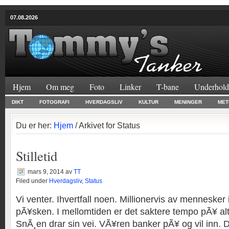
07.08.2026
Hjem
Om meg
Foto
Linker
T-bane
Underhold
DIKT
FOTOGRAFI
HVERDAGSLIV
KULTUR
MENINGER
MET
Du er her:
Hjem
/ Arkivet for Status
Stilletid
mars 9, 2014
av
TT
Filed under
Hverdagsliv
,
Status
Vi venter. Ihvertfall noen. Millionervis av mennesker
pÃ¥sken. I mellomtiden er det saktere tempo pÃ¥ alt
SnÃ¸en drar sin vei. VÃ¥ren banker pÃ¥ og vil inn. De