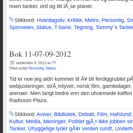
noen tanker, ord og litt lÃ¸se planer.
Stikkord:
Hverdagsliv
,
Kritikk
,
Metro
,
Personlig
,
Sn
Sporveien
,
Status
,
T-bane
,
Tegning
,
Tommy`s Tanke
Bok 11-07-09-2012
september 9, 2012
av
TT
Filed under
Personlig
,
Status
Tid er noe jeg aldri kommer til Ã¥ bli ferdiggrublet 
webjusteringer, strÃ¸mtyver, norsk film, gamledager,
arenaer. Men langt bedre enn den utvannede kaffe
Radisson Plaza.
Stikkord:
Aviser
,
Bibiliotek
,
Debatt
,
Film
,
Hafslund
Kultur
,
Media
,
Meninger
,
Politiet gjÃ¸r ikke jobben si
Tanker
,
Uhyggelige lyder gÃ¥r verden rundt
,
Underh