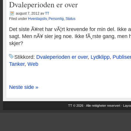
Dvaleperioden er over
august 7, 2012
av
TT
Filed under
Hverdagsliv
,
Personlig
,
Status
Det siste Ã¥ret har vÃ¦rt krevende for min del. Ikke alt
sagt. Men nÃ¥ sier jeg noe. Ikke fÃ¸rste gang, men h
skjer?
Stikkord:
Dvaleperioden er over
,
Lydklipp
,
Publise
Tanker
,
Web
Neste side »
TT © 2026 · Alle rettigheter reservert ·
Layou