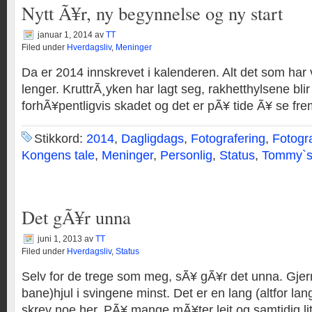
Nytt Ã¥r, ny begynnelse og ny start
januar 1, 2014
av
TT
Filed under
Hverdagsliv
,
Meninger
Da er 2014 innskrevet i kalenderen. Alt det som har v
lenger. KruttrÃ¸yken har lagt seg, rakhetthylsene blir
forhÃ¥pentligvis skadet og det er pÃ¥ tide Ã¥ se frem
Stikkord:
2014
,
Dagligdags
,
Fotografering
,
Fotogra
Kongens tale
,
Meninger
,
Personlig
,
Status
,
Tommy`s
Det gÃ¥r unna
juni 1, 2013
av
TT
Filed under
Hverdagsliv
,
Status
Selv for de trege som meg, sÃ¥ gÃ¥r det unna. Gjer
bane)hjul i svingene minst. Det er en lang (altfor lan
skrev noe her. PÃ¥ mange mÃ¥ter leit og samtidig lit