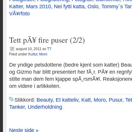
Katter
,
Mars 2010
,
Nei fytti katta
,
Oslo
,
Tommy`s Tan
VÃ¥rfoto
Tett pÃ¥ fire puser (2/2)
august 10, 2011
av
TT
Filed under
Kultur
,
Moro
De yndige pelsdottene (bedre kjent som katter) Be
og Gizmo har blitt presentert her fÃ¸r. PÃ¥ en regnf
stilte man dem fem kjappe spÃ¸rsmÃ¥l. Reaksjonene
om videre i artikkelen.
Stikkord:
Beauty
,
Et katteliv
,
Katt
,
Moro
,
Pusur
,
Te
Tanker
,
Underholdning
Neste side »