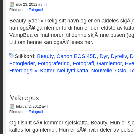
mai 23, 2012
av
TT
Filed under
Fotografi
Beauty lyder virkelig sitt navn og er en aldeles skjÃ¸n
hun ogsÃ¥ gamlemor fordi hun er den eldste av kat
VampBea er matmoren til denne skjÃ¸nne pusen (og ti
Litt om henne kan ogsÃ¥ leses her.
Stikkord:
Beauty
,
Canon EOS 45D
,
Dyr
,
Dyreliv
,
D
Fotogleder
,
Fotografering
,
Fotografi
,
Gamlemor
,
Hve
Hverdagsliv
,
Katter
,
Nei fytti katta
,
Nouvelle
,
Oslo
,
T
Vakrepus
februar 2, 2012
av
TT
Filed under
Fotografi
Og tilslutt sÃ¥ kommer sjefskatta. Beauty. Hun er sj
kalles for gamlemor. Hun er sÃ¥ hvit i deler av pelse