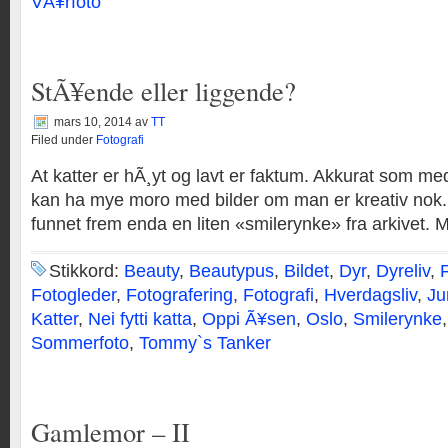
VÃ¥rfoto
StÃ¥ende eller liggende?
mars 10, 2014
av
TT
Filed under
Fotografi
At katter er hÃ¸yt og lavt er faktum. Akkurat som 
kan ha mye moro med bilder om man er kreativ nok
funnet frem enda en liten «smilerynke» fra arkivet. Mj
Stikkord:
Beauty
,
Beautypus
,
Bildet
,
Dyr
,
Dyreliv
,
Fotogleder
,
Fotografering
,
Fotografi
,
Hverdagsliv
,
Ju
Katter
,
Nei fytti katta
,
Oppi Ã¥sen
,
Oslo
,
Smilerynke
Sommerfoto
,
Tommy`s Tanker
Gamlemor – II