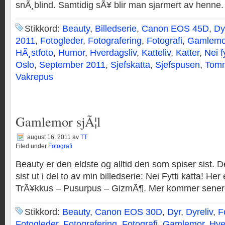
snÃ¸blind. Samtidig sÃ¥ blir man sjarmert av henne.
Stikkord:
Beauty
,
Billedserie
,
Canon EOS 45D
,
Dy
2011
,
Fotogleder
,
Fotografering
,
Fotografi
,
Gamlemo
HÃ¸stfoto
,
Humor
,
Hverdagsliv
,
Katteliv
,
Katter
,
Nei f
Oslo
,
September 2011
,
Sjefskatta
,
Sjefspusen
,
Tomm
Vakrepus
Gamlemor sjÃ¦l
august 16, 2011
av
TT
Filed under
Fotografi
Beauty er den eldste og alltid den som spiser sist. 
sist ut i del to av min billedserie: Nei Fytti katta! He
TrÃ¥kkus – Pusurpus – GizmÃ¶. Mer kommer senere
Stikkord:
Beauty
,
Canon EOS 30D
,
Dyr
,
Dyreliv
,
F
Fotogleder
,
Fotografering
,
Fotografi
,
Gamlemor
,
Hve