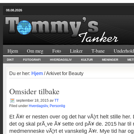
08.08.2026
Hjem
Om meg
Foto
Linker
T-bane
Underhold
DIKT
FOTOGRAFI
HVERDAGSLIV
KULTUR
MENINGER
MET
Du er her:
Hjem
/ Arkivet for Beauty
Omsider tilbake
september 18, 2015
av
TT
Filed under
Hverdagsliv
,
Personlig
Et Ã¥r er nesten over og det har vÃ¦rt helt stille her. 
det og skal prÃ¸ve Ã¥ sette ord pÃ¥ de. 2015 har ti
medmenneske vÃ¦rt et vanskelig Ã¥r. Mye tid har ogs