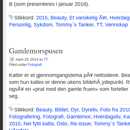
B (som presenteres i januar 2016).
Stikkord:
2015
,
Beauty
,
Et vanskelig Ã¥r
,
Hverdags
Personlig
,
Sykdom
,
Tommy`s Tanker
,
TT
,
Vennskap
Gamlemorspusen
mars 29, 2014
av
TT
Filed under
Fotografi
Katter er et gjennomgangstema pÃ¥ nettsidene. Bea
som hun kalles er denne ukens bildehÃ¸ydepunkt. Ret
ogsÃ¥ en «prat med den gamle fruen» som forteller 
seg.
Stikkord:
Beauty
,
Bildet
,
Dyr
,
Dyreliv
,
Foto fra 201
Fotografering
,
Fotografi
,
Gamlemor
,
Hverdagsliv
,
Kat
2010
,
Nei fytti katta
,
Oslo
,
Re-issue
,
Tommy`s Tanke