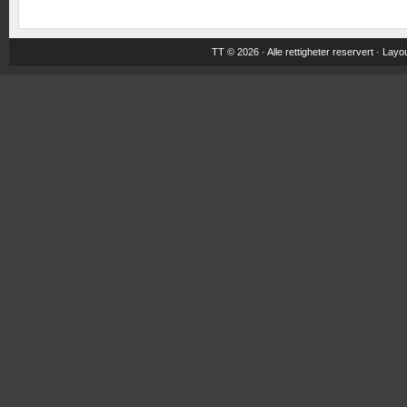
TT © 2026 · Alle rettigheter reservert ·
Layou