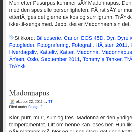
Men etter Pusurpus kommer sÃ¥ Madonnapus. Den
med den spesielle personligheten. FÃ¸rst sÃ¥ er mur
etterfÃ¸lges det gjerne av kos og surr igrunn. TrÃ¥k
ikke-til-sengs med. Jepp, det er Madonnaen sin det.
Stikkord:
Billedserie
,
Canon EOS 45D
,
Dyr
,
Dyreli
Fotogleder
,
Fotografering
,
Fotografi
,
HÃ¸sten 2011
,
Hverdagsliv
,
Katteliv
,
Katter
,
Madonna
,
Madonnapus
Ã¥sen
,
Oslo
,
September 2011
,
Tommy`s Tanker
,
Tr
TrÃ¥kk
Madonnapus
oktober 22, 2011
av
TT
Filed under
Fotografi
Klor, purr, murr, surr og fres. Madonna er den yndi
temperamentet. Litt om henne kan leses her. Hun lik
pÃ¥ matmors mÃ¸bler og er nok glad i det gode kattel