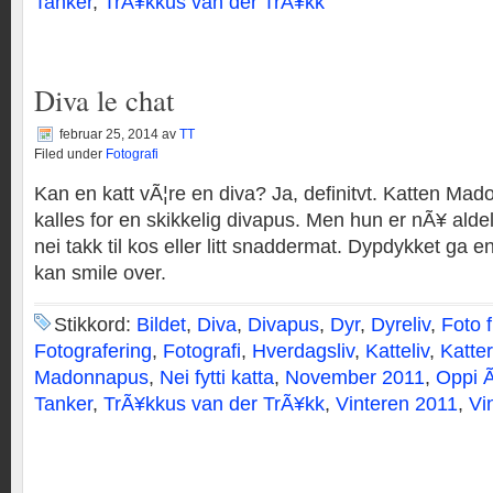
Tanker
,
TrÃ¥kkus van der TrÃ¥kk
Diva le chat
februar 25, 2014
av
TT
Filed under
Fotografi
Kan en katt vÃ¦re en diva? Ja, definitvt. Katten Mad
kalles for en skikkelig divapus. Men hun er nÃ¥ aldele
nei takk til kos eller litt snaddermat. Dypdykket ga 
kan smile over.
Stikkord:
Bildet
,
Diva
,
Divapus
,
Dyr
,
Dyreliv
,
Foto 
Fotografering
,
Fotografi
,
Hverdagsliv
,
Katteliv
,
Katter
Madonnapus
,
Nei fytti katta
,
November 2011
,
Oppi 
Tanker
,
TrÃ¥kkus van der TrÃ¥kk
,
Vinteren 2011
,
Vi