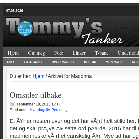
07.08.2026
Hjem
Om meg
Foto
Linker
T-bane
Underhold
DIKT
FOTOGRAFI
HVERDAGSLIV
KULTUR
MENINGER
MET
Du er her:
Hjem
/ Arkivet for Madonna
Omsider tilbake
september 18, 2015
av
TT
Filed under
Hverdagsliv
,
Personlig
Et Ã¥r er nesten over og det har vÃ¦rt helt stille her. 
det og skal prÃ¸ve Ã¥ sette ord pÃ¥ de. 2015 har ti
medmenneske vÃ¦rt et vanskelig Ã¥r. Mye tid har ogs