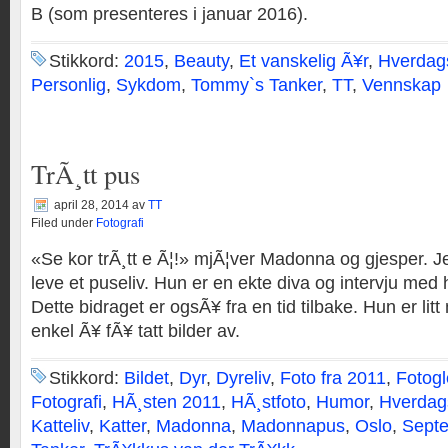
B (som presenteres i januar 2016).
Stikkord:
2015
,
Beauty
,
Et vanskelig Ã¥r
,
Hverdags
Personlig
,
Sykdom
,
Tommy`s Tanker
,
TT
,
Vennskap
TrÃ¸tt pus
april 28, 2014
av
TT
Filed under
Fotografi
«Se kor trÃ¸tt e Ã¦!» mjÃ¦ver Madonna og gjesper. J
leve et puseliv. Hun er en ekte diva og intervju med 
Dette bidraget er ogsÃ¥ fra en tid tilbake. Hun er li
enkel Ã¥ fÃ¥ tatt bilder av.
Stikkord:
Bildet
,
Dyr
,
Dyreliv
,
Foto fra 2011
,
Fotogl
Fotografi
,
HÃ¸sten 2011
,
HÃ¸stfoto
,
Humor
,
Hverdag
Katteliv
,
Katter
,
Madonna
,
Madonnapus
,
Oslo
,
Sept