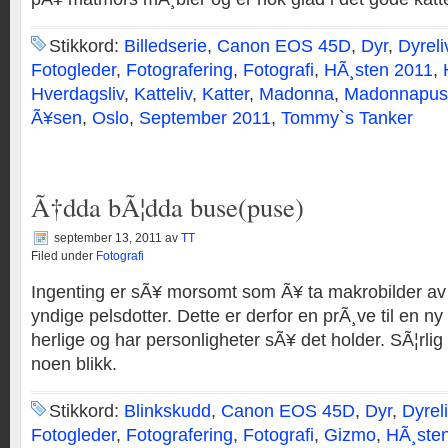
Stikkord:
Billedserie
,
Canon EOS 45D
,
Dyr
,
Dyreli
Fotogleder
,
Fotografering
,
Fotografi
,
HÃ¸sten 2011
,
Hverdagsliv
,
Katteliv
,
Katter
,
Madonna
,
Madonnapus
Ã¥sen
,
Oslo
,
September 2011
,
Tommy`s Tanker
Ã†dda bÃ¦dda buse(puse)
september 13, 2011
av
TT
Filed under
Fotografi
Ingenting er sÃ¥ morsomt som Ã¥ ta makrobilder a
yndige pelsdotter. Dette er derfor en prÃ¸ve til en ny 
herlige og har personligheter sÃ¥ det holder. SÃ¦rlig
noen blikk.
Stikkord:
Blinkskudd
,
Canon EOS 45D
,
Dyr
,
Dyrel
Fotogleder
,
Fotografering
,
Fotografi
,
Gizmo
,
HÃ¸ste