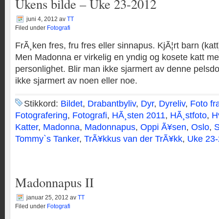
Ukens bilde – Uke 23-2012
juni 4, 2012
av
TT
Filed under
Fotografi
FrÃ¸ken fres, fru fres eller sinnapus. KjÃ¦rt barn (ka
Men Madonna er virkelig en yndig og kosete katt m
personlighet. Blir man ikke sjarmert av denne pelsdot
ikke sjarmert av noen eller noe.
Stikkord:
Bildet
,
Drabantbyliv
,
Dyr
,
Dyreliv
,
Foto fr
Fotografering
,
Fotografi
,
HÃ¸sten 2011
,
HÃ¸stfoto
,
H
Katter
,
Madonna
,
Madonnapus
,
Oppi Ã¥sen
,
Oslo
,
S
Tommy`s Tanker
,
TrÃ¥kkus van der TrÃ¥kk
,
Uke 23
Madonnapus II
januar 25, 2012
av
TT
Filed under
Fotografi