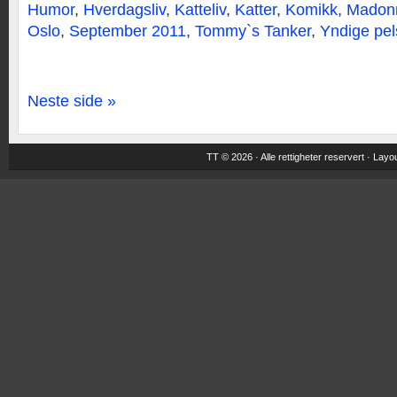
Humor
,
Hverdagsliv
,
Katteliv
,
Katter
,
Komikk
,
Madon
Oslo
,
September 2011
,
Tommy`s Tanker
,
Yndige pel
Neste side »
TT © 2026 · Alle rettigheter reservert ·
Layou