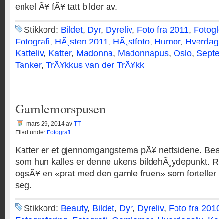
enkel Ã¥ fÃ¥ tatt bilder av.
Stikkord:
Bildet
,
Dyr
,
Dyreliv
,
Foto fra 2011
,
Fotogl
Fotografi
,
HÃ¸sten 2011
,
HÃ¸stfoto
,
Humor
,
Hverdag
Katteliv
,
Katter
,
Madonna
,
Madonnapus
,
Oslo
,
Sept
Tanker
,
TrÃ¥kkus van der TrÃ¥kk
Gamlemorspusen
mars 29, 2014
av
TT
Filed under
Fotografi
Katter er et gjennomgangstema pÃ¥ nettsidene. Bea
som hun kalles er denne ukens bildehÃ¸ydepunkt. Ret
ogsÃ¥ en «prat med den gamle fruen» som forteller 
seg.
Stikkord:
Beauty
,
Bildet
,
Dyr
,
Dyreliv
,
Foto fra 201