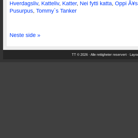
Hverdagsliv
,
Katteliv
,
Katter
,
Nei fytti katta
,
Oppi Ã¥
Pusurpus
,
Tommy`s Tanker
Neste side »
TT © 2026 · Alle rettigheter reservert ·
Layou