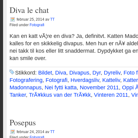
Diva le chat
februar 25, 2014
av
TT
Filed under
Fotografi
Kan en katt vÃ¦re en diva? Ja, definitvt. Katten Mad
kalles for en skikkelig divapus. Men hun er nÃ¥ aldele
nei takk til kos eller litt snaddermat. Dypdykket ga 
kan smile over.
Stikkord:
Bildet
,
Diva
,
Divapus
,
Dyr
,
Dyreliv
,
Foto 
Fotografering
,
Fotografi
,
Hverdagsliv
,
Katteliv
,
Katter
Madonnapus
,
Nei fytti katta
,
November 2011
,
Oppi 
Tanker
,
TrÃ¥kkus van der TrÃ¥kk
,
Vinteren 2011
,
Vi
Posepus
februar 24, 2014
av
TT
Filed under
Fotografi