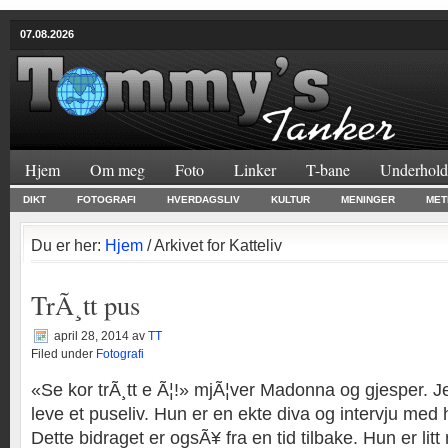
07.08.2026
Hjem
Om meg
Foto
Linker
T-bane
Underhold
DIKT
FOTOGRAFI
HVERDAGSLIV
KULTUR
MENINGER
MET
Du er her:
Hjem
/ Arkivet for Katteliv
TrÃ¸tt pus
april 28, 2014
av
TT
Filed under
Fotografi
«Se kor trÃ¸tt e Ã¦!» mjÃ¦ver Madonna og gjesper. J
leve et puseliv. Hun er en ekte diva og intervju med 
Dette bidraget er ogsÃ¥ fra en tid tilbake. Hun er li