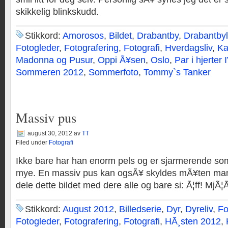
skikkelig blinkskudd.
Stikkord:
Amorosos
,
Bildet
,
Drabantby
,
Drabantbyl
Fotogleder
,
Fotografering
,
Fotografi
,
Hverdagsliv
,
Ka
Madonna og Pusur
,
Oppi Ã¥sen
,
Oslo
,
Par i hjerter 
Sommeren 2012
,
Sommerfoto
,
Tommy`s Tanker
Massiv pus
august 30, 2012
av
TT
Filed under
Fotografi
Ikke bare har han enorm pels og er sjarmerende so
mye. En massiv pus kan ogsÃ¥ skyldes mÃ¥ten man t
dele dette bildet med dere alle og bare si: Ã¦ff! MjÃ¦Ã
Stikkord:
August 2012
,
Billedserie
,
Dyr
,
Dyreliv
,
Fo
Fotogleder
,
Fotografering
,
Fotografi
,
HÃ¸sten 2012
,