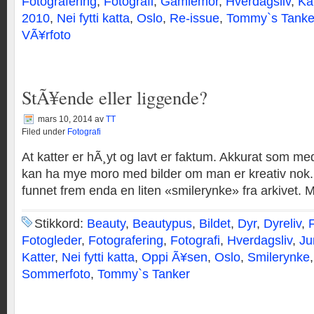
Fotografering
,
Fotografi
,
Gamlemor
,
Hverdagsliv
,
Kat
2010
,
Nei fytti katta
,
Oslo
,
Re-issue
,
Tommy`s Tanke
VÃ¥rfoto
StÃ¥ende eller liggende?
mars 10, 2014
av
TT
Filed under
Fotografi
At katter er hÃ¸yt og lavt er faktum. Akkurat som 
kan ha mye moro med bilder om man er kreativ nok
funnet frem enda en liten «smilerynke» fra arkivet. Mj
Stikkord:
Beauty
,
Beautypus
,
Bildet
,
Dyr
,
Dyreliv
,
Fotogleder
,
Fotografering
,
Fotografi
,
Hverdagsliv
,
Ju
Katter
,
Nei fytti katta
,
Oppi Ã¥sen
,
Oslo
,
Smilerynke
Sommerfoto
,
Tommy`s Tanker