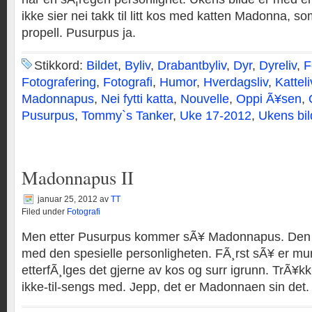
ikke sier nei takk til litt kos med katten Madonna, so
propell. Pusurpus ja.
Stikkord:
Bildet
,
Byliv
,
Drabantbyliv
,
Dyr
,
Dyreliv
,
F
Fotografering
,
Fotografi
,
Humor
,
Hverdagsliv
,
Katteli
Madonnapus
,
Nei fytti katta
,
Nouvelle
,
Oppi Ã¥sen
,
Pusurpus
,
Tommy`s Tanker
,
Uke 17-2012
,
Ukens bil
Madonnapus II
januar 25, 2012
av
TT
Filed under
Fotografi
Men etter Pusurpus kommer sÃ¥ Madonnapus. Den
med den spesielle personligheten. FÃ¸rst sÃ¥ er mur
etterfÃ¸lges det gjerne av kos og surr igrunn. TrÃ¥k
ikke-til-sengs med. Jepp, det er Madonnaen sin det.