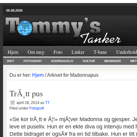
06.08.2026
Hjem
Om meg
Foto
Linker
T-bane
Underhold
DIKT
FOTOGRAFI
HVERDAGSLIV
KULTUR
MENINGER
MET
Du er her:
Hjem
/ Arkivet for Madonnapus
TrÃ¸tt pus
april 28, 2014
av
TT
Filed under
Fotografi
«Se kor trÃ¸tt e Ã¦!» mjÃ¦ver Madonna og gjesper. J
leve et puseliv. Hun er en ekte diva og intervju med 
Dette bidraget er ogsÃ¥ fra en tid tilbake. Hun er li