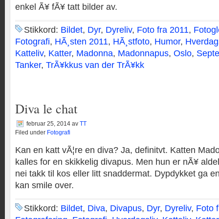
enkel Ã¥ fÃ¥ tatt bilder av.
Stikkord:
Bildet
,
Dyr
,
Dyreliv
,
Foto fra 2011
,
Fotogl
Fotografi
,
HÃ¸sten 2011
,
HÃ¸stfoto
,
Humor
,
Hverdag
Katteliv
,
Katter
,
Madonna
,
Madonnapus
,
Oslo
,
Sept
Tanker
,
TrÃ¥kkus van der TrÃ¥kk
Diva le chat
februar 25, 2014
av
TT
Filed under
Fotografi
Kan en katt vÃ¦re en diva? Ja, definitvt. Katten Mad
kalles for en skikkelig divapus. Men hun er nÃ¥ aldele
nei takk til kos eller litt snaddermat. Dypdykket ga 
kan smile over.
Stikkord:
Bildet
,
Diva
,
Divapus
,
Dyr
,
Dyreliv
,
Foto 