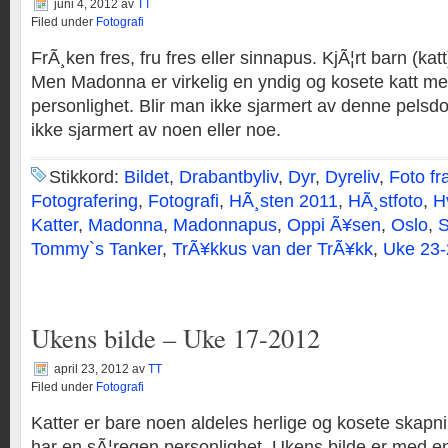
juni 4, 2012
av
TT
Filed under
Fotografi
FrÃ¸ken fres, fru fres eller sinnapus. KjÃ¦rt barn (ka
Men Madonna er virkelig en yndig og kosete katt m
personlighet. Blir man ikke sjarmert av denne pelsdot
ikke sjarmert av noen eller noe.
Stikkord:
Bildet
,
Drabantbyliv
,
Dyr
,
Dyreliv
,
Foto fr
Fotografering
,
Fotografi
,
HÃ¸sten 2011
,
HÃ¸stfoto
,
H
Katter
,
Madonna
,
Madonnapus
,
Oppi Ã¥sen
,
Oslo
,
S
Tommy`s Tanker
,
TrÃ¥kkus van der TrÃ¥kk
,
Uke 23
Ukens bilde – Uke 17-2012
april 23, 2012
av
TT
Filed under
Fotografi
Katter er bare noen aldeles herlige og kosete skap
har en sÃ¦regen personlighet. Ukens bilde er med e