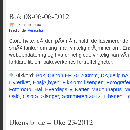
Bok 08-06-06-2012
juni 30, 2012
av
TT
Filed under
Personlig
Store hvite, dÃ¸den pÃ¥ nÃ¦rt hold, de fascinerend
smÃ¥ tanker om ting man virkelig drÃ¸mmer om. En
weboppdatering og hva enkel glede virkelig kan vÃ¦
forklare litt om bakeverkenes fortreffeligheter.
Stikkord:
Bok
,
Canon EF 70-200mm
,
DÃ¸delig nÃ¦
Dyreriket
,
EnsjÃ¸byen
,
Fikk orm i sengen
,
Fotografe
Fotomoro
,
Hai
,
Hverdagsliv
,
Katter
,
Madonnapus
,
Me
Oslo
,
Oslo S
,
Slanger
,
Sommeren 2012
,
T-banen
,
T
Ukens bilde – Uke 23-2012