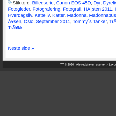
Stikkord:
Billedserie
,
Canon EOS 45D
,
Dyr
,
Dyreli
Fotogleder
,
Fotografering
,
Fotografi
,
HÃ¸sten 2011
,
Hverdagsliv
,
Katteliv
,
Katter
,
Madonna
,
Madonnapus
Ã¥sen
,
Oslo
,
September 2011
,
Tommy`s Tanker
,
Tr
TrÃ¥kk
Neste side »
TT © 2026 · Alle rettigheter reservert ·
Layou