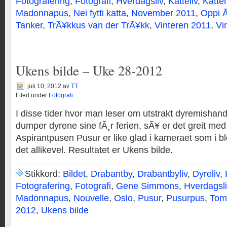
Fotografering
,
Fotografi
,
Hverdagsliv
,
Katteliv
,
Katter
Madonnapus
,
Nei fytti katta
,
November 2011
,
Oppi 
Tanker
,
TrÃ¥kkus van der TrÃ¥kk
,
Vinteren 2011
,
Vi
Ukens bilde – Uke 28-2012
juli 10, 2012
av
TT
Filed under
Fotografi
I disse tider hvor man leser om utstrakt dyremishand
dumper dyrene sine fÃ¸r ferien, sÃ¥ er det greit me
Aspirantpusen Pusur er like glad i kameraet som i b
det allikevel. Resultatet er Ukens bilde.
Stikkord:
Bildet
,
Drabantby
,
Drabantbyliv
,
Dyreliv
,
Fotografering
,
Fotografi
,
Gene Simmons
,
Hverdagsli
Madonnapus
,
Nouvelle
,
Oslo
,
Pusur
,
Pusurpus
,
Tom
2012
,
Ukens bilde