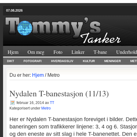
07.08.2026
Hjem
Om meg
Foto
Linker
T-bane
Underhold
DIKT
FOTOGRAFI
HVERDAGSLIV
KULTUR
MENINGER
MET
Du er her:
Hjem
/ Metro
Nydalen T-banestasjon (11/13)
februar 16, 2014
av
TT
Kategorisert under
Metro
Her er Nydalen T-banestasjon foreviget i bilder. Dett
baneringen som trafikkerer linjene: 3, 4 og 6. Stasjo
og den eneste av sitt slag i hele T-banenettet. Den er