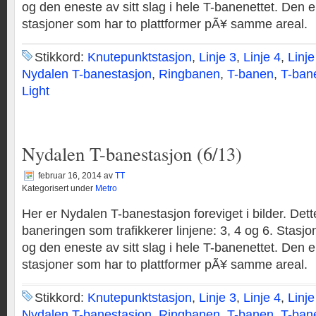
og den eneste av sitt slag i hele T-banenettet. Den er
stasjoner som har to plattformer pÃ¥ samme areal.
Stikkord:
Knutepunktstasjon
,
Linje 3
,
Linje 4
,
Linje
Nydalen T-banestasjon
,
Ringbanen
,
T-banen
,
T-ban
Light
Nydalen T-banestasjon (6/13)
februar 16, 2014
av
TT
Kategorisert under
Metro
Her er Nydalen T-banestasjon foreviget i bilder. Dett
baneringen som trafikkerer linjene: 3, 4 og 6. Stasjo
og den eneste av sitt slag i hele T-banenettet. Den er
stasjoner som har to plattformer pÃ¥ samme areal.
Stikkord:
Knutepunktstasjon
,
Linje 3
,
Linje 4
,
Linje
Nydalen T-banestasjon
,
Ringbanen
,
T-banen
,
T-ban