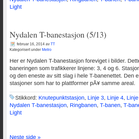
Light
Nydalen T-banestasjon (5/13)
februar 16, 2014
av
TT
Kategorisert under
Metro
Her er Nydalen T-banestasjon foreviget i bilder. Dett
baneringen som trafikkerer linjene: 3, 4 og 6. Stasjo
og den eneste av sitt slag i hele T-banenettet. Den er
stasjoner som har to plattformer pÃ¥ samme areal.
Stikkord:
Knutepunktstasjon
,
Linje 3
,
Linje 4
,
Linje
Nydalen T-banestasjon
,
Ringbanen
,
T-banen
,
T-ban
Light
Neste side »