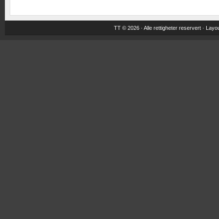
TT © 2026 · Alle rettigheter reservert ·
Layou