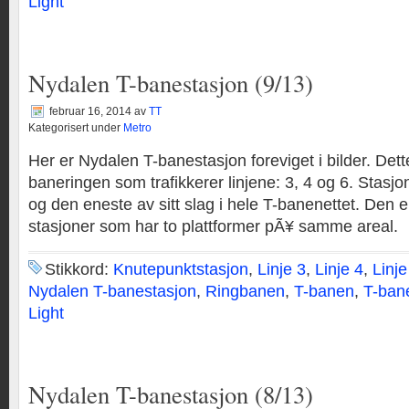
Light
Nydalen T-banestasjon (9/13)
februar 16, 2014
av
TT
Kategorisert under
Metro
Her er Nydalen T-banestasjon foreviget i bilder. Dett
baneringen som trafikkerer linjene: 3, 4 og 6. Stasjo
og den eneste av sitt slag i hele T-banenettet. Den er
stasjoner som har to plattformer pÃ¥ samme areal.
Stikkord:
Knutepunktstasjon
,
Linje 3
,
Linje 4
,
Linje
Nydalen T-banestasjon
,
Ringbanen
,
T-banen
,
T-ban
Light
Nydalen T-banestasjon (8/13)