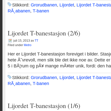
Stikkord:
Grorudbanen
,
Lijordet
,
Lijordet T-banest
RÃ¸abanen
,
T-banen
Lijordet T-banestasjon (2/6)
juli 15, 2013
av
TT
Filed under
Metro
Her er Lijordet T-banestasjon foreviget i bilder. Sta
hete Ã˜vrevoll, men slik ble det ikke noe av. Dette e
5 i BÃ¦rum og pÃ¥ mange mÃ¥ter unik, fordi: den har 
Stikkord:
Grorudbanen
,
Lijordet
,
Lijordet T-banest
RÃ¸abanen
,
T-banen
Lijordet T-banestasjon (1/6)