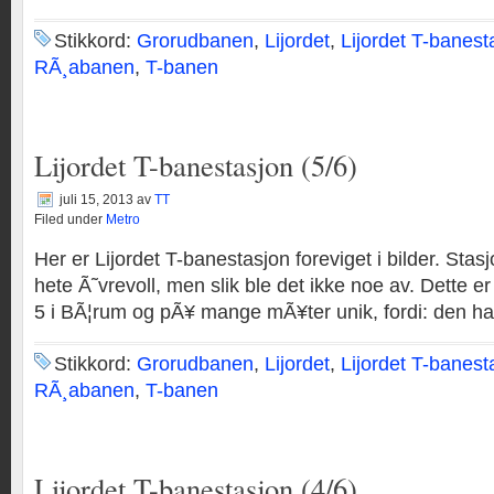
Stikkord:
Grorudbanen
,
Lijordet
,
Lijordet T-banest
RÃ¸abanen
,
T-banen
Lijordet T-banestasjon (5/6)
juli 15, 2013
av
TT
Filed under
Metro
Her er Lijordet T-banestasjon foreviget i bilder. Sta
hete Ã˜vrevoll, men slik ble det ikke noe av. Dette e
5 i BÃ¦rum og pÃ¥ mange mÃ¥ter unik, fordi: den har 
Stikkord:
Grorudbanen
,
Lijordet
,
Lijordet T-banest
RÃ¸abanen
,
T-banen
Lijordet T-banestasjon (4/6)