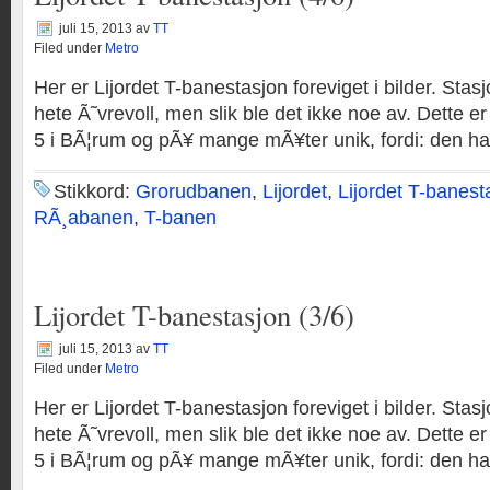
juli 15, 2013
av
TT
Filed under
Metro
Her er Lijordet T-banestasjon foreviget i bilder. Sta
hete Ã˜vrevoll, men slik ble det ikke noe av. Dette e
5 i BÃ¦rum og pÃ¥ mange mÃ¥ter unik, fordi: den har 
Stikkord:
Grorudbanen
,
Lijordet
,
Lijordet T-banest
RÃ¸abanen
,
T-banen
Lijordet T-banestasjon (3/6)
juli 15, 2013
av
TT
Filed under
Metro
Her er Lijordet T-banestasjon foreviget i bilder. Sta
hete Ã˜vrevoll, men slik ble det ikke noe av. Dette e
5 i BÃ¦rum og pÃ¥ mange mÃ¥ter unik, fordi: den har 