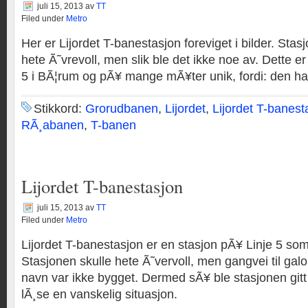
juli 15, 2013
av
TT
Filed under
Metro
Her er Lijordet T-banestasjon foreviget i bilder. Sta
hete Ã˜vrevoll, men slik ble det ikke noe av. Dette e
5 i BÃ¦rum og pÃ¥ mange mÃ¥ter unik, fordi: den har 
Stikkord:
Grorudbanen
,
Lijordet
,
Lijordet T-banest
RÃ¸abanen
,
T-banen
Lijordet T-banestasjon
juli 15, 2013
av
TT
Filed under
Metro
Lijordet T-banestasjon er en stasjon pÃ¥ Linje 5 som
Stasjonen skulle hete Ã˜vervoll, men gangvei til 
navn var ikke bygget. Dermed sÃ¥ ble stasjonen gitt e
lÃ¸se en vanskelig situasjon.