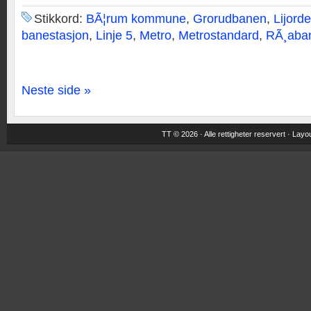
Stikkord:
BÃ¦rum kommune
,
Grorudbanen
,
Lijorde
banestasjon
,
Linje 5
,
Metro
,
Metrostandard
,
RÃ¸aba
Neste side »
TT © 2026 · Alle rettigheter reservert ·
Layou