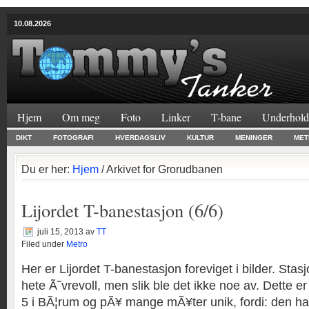
10.08.2026
Hjem
Om meg
Foto
Linker
T-bane
Underhold
DIKT
FOTOGRAFI
HVERDAGSLIV
KULTUR
MENINGER
MET
Du er her:
Hjem
/ Arkivet for Grorudbanen
Lijordet T-banestasjon (6/6)
juli 15, 2013
av
TT
Filed under
Metro
Her er Lijordet T-banestasjon foreviget i bilder. Sta
hete Ã˜vrevoll, men slik ble det ikke noe av. Dette e
5 i BÃ¦rum og pÃ¥ mange mÃ¥ter unik, fordi: den har 