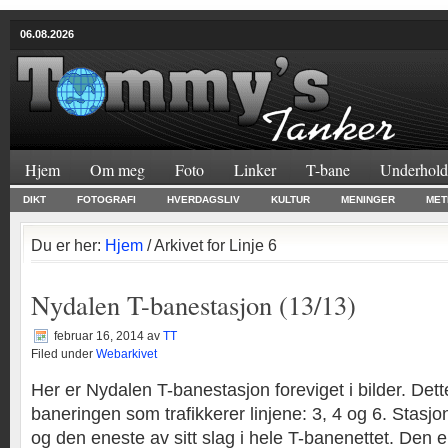
06.08.2026
Hjem
Om meg
Foto
Linker
T-bane
Underhold
DIKT
FOTOGRAFI
HVERDAGSLIV
KULTUR
MENINGER
MET
Du er her:
Hjem
/ Arkivet for Linje 6
Nydalen T-banestasjon (13/13)
februar 16, 2014
av
TT
Filed under
Webarkivet
Her er Nydalen T-banestasjon foreviget i bilder. Dett
baneringen som trafikkerer linjene: 3, 4 og 6. Stasjo
og den eneste av sitt slag i hele T-banenettet. Den er