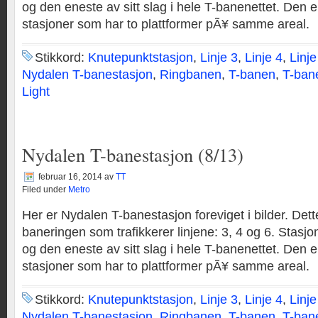
og den eneste av sitt slag i hele T-banenettet. Den er
stasjoner som har to plattformer pÃ¥ samme areal.
Stikkord:
Knutepunktstasjon
,
Linje 3
,
Linje 4
,
Linje
Nydalen T-banestasjon
,
Ringbanen
,
T-banen
,
T-ban
Light
Nydalen T-banestasjon (8/13)
februar 16, 2014
av
TT
Filed under
Metro
Her er Nydalen T-banestasjon foreviget i bilder. Dett
baneringen som trafikkerer linjene: 3, 4 og 6. Stasjo
og den eneste av sitt slag i hele T-banenettet. Den er
stasjoner som har to plattformer pÃ¥ samme areal.
Stikkord:
Knutepunktstasjon
,
Linje 3
,
Linje 4
,
Linje
Nydalen T-banestasjon
,
Ringbanen
,
T-banen
,
T-ban