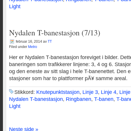
Light
Nydalen T-banestasjon (7/13)
februar 16, 2014
av
TT
Filed under
Metro
Her er Nydalen T-banestasjon foreviget i bilder. Dett
baneringen som trafikkerer linjene: 3, 4 og 6. Stasjo
og den eneste av sitt slag i hele T-banenettet. Den er
stasjoner som har to plattformer pÃ¥ samme areal.
Stikkord:
Knutepunktstasjon
,
Linje 3
,
Linje 4
,
Linje
Nydalen T-banestasjon
,
Ringbanen
,
T-banen
,
T-ban
Light
Neste side »