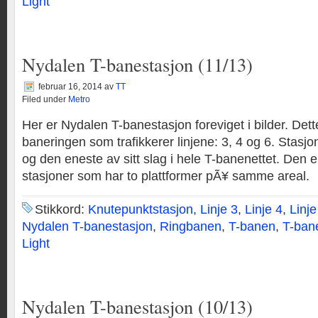
Light
Nydalen T-banestasjon (11/13)
februar 16, 2014
av
TT
Filed under
Metro
Her er Nydalen T-banestasjon foreviget i bilder. Dett
baneringen som trafikkerer linjene: 3, 4 og 6. Stasjo
og den eneste av sitt slag i hele T-banenettet. Den er
stasjoner som har to plattformer pÃ¥ samme areal.
Stikkord:
Knutepunktstasjon
,
Linje 3
,
Linje 4
,
Linje
Nydalen T-banestasjon
,
Ringbanen
,
T-banen
,
T-ban
Light
Nydalen T-banestasjon (10/13)