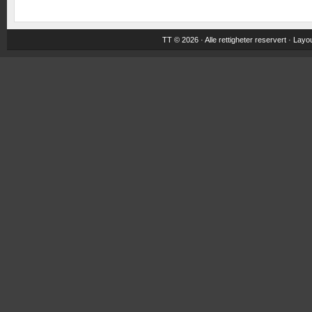
TT © 2026 · Alle rettigheter reservert ·
Layou