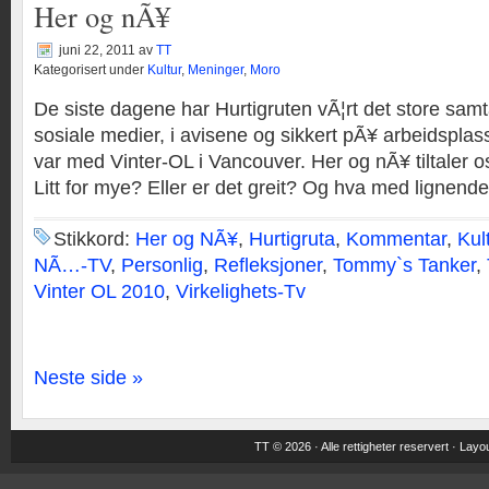
Her og nÃ¥
juni 22, 2011
av
TT
Kategorisert under
Kultur
,
Meninger
,
Moro
De siste dagene har Hurtigruten vÃ¦rt det store sa
sosiale medier, i avisene og sikkert pÃ¥ arbeidsplas
var med Vinter-OL i Vancouver. Her og nÃ¥ tiltaler os
Litt for mye? Eller er det greit? Og hva med lignend
Stikkord:
Her og NÃ¥
,
Hurtigruta
,
Kommentar
,
Kul
NÃ…-TV
,
Personlig
,
Refleksjoner
,
Tommy`s Tanker
,
Vinter OL 2010
,
Virkelighets-Tv
Neste side »
TT © 2026 · Alle rettigheter reservert ·
Layou