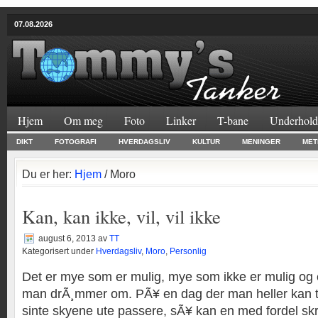
07.08.2026
Hjem
Om meg
Foto
Linker
T-bane
Underhold
DIKT
FOTOGRAFI
HVERDAGSLIV
KULTUR
MENINGER
MET
Du er her:
Hjem
/ Moro
Kan, kan ikke, vil, vil ikke
august 6, 2013
av
TT
Kategorisert under
Hverdagsliv
,
Moro
,
Personlig
Det er mye som er mulig, mye som ikke er mulig og 
man drÃ¸mmer om. PÃ¥ en dag der man heller kan t
sinte skyene ute passere, sÃ¥ kan en med fordel skr