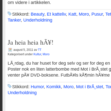
om videre i artikkelen.
Stikkord:
Beauty
,
Et katteliv
,
Katt
,
Moro
,
Pusur
,
Te
Tanker
,
Underholdning
Ja heia heia hÃ¥!
august 5, 2011
av
TT
Kategorisert under
Kultur
,
Moro
LÃ¸rdag, du har huset for deg selv og ser for deg en 
Poster nok en liten latterbombe med Mot i BrÃ¸stet
venter pÃ¥ DVD-boksene. FutbÃ¥ls kÃ¶min hÃ¥me 
Stikkord:
Humor
,
Komikk
,
Moro
,
Mot i BrÃ¸stet
,
To
Underholdning