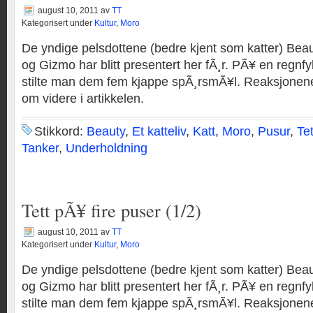
august 10, 2011
av
TT
Kategorisert under
Kultur
,
Moro
De yndige pelsdottene (bedre kjent som katter) Be
og Gizmo har blitt presentert her fÃ¸r. PÃ¥ en regnf
stilte man dem fem kjappe spÃ¸rsmÃ¥l. Reaksjonene
om videre i artikkelen.
Stikkord:
Beauty
,
Et katteliv
,
Katt
,
Moro
,
Pusur
,
Te
Tanker
,
Underholdning
Tett pÃ¥ fire puser (1/2)
august 10, 2011
av
TT
Kategorisert under
Kultur
,
Moro
De yndige pelsdottene (bedre kjent som katter) Be
og Gizmo har blitt presentert her fÃ¸r. PÃ¥ en regnf
stilte man dem fem kjappe spÃ¸rsmÃ¥l. Reaksjonene