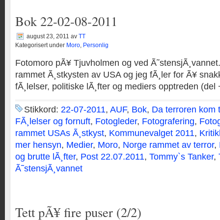
Bok 22-02-08-2011
august 23, 2011
av
TT
Kategorisert under
Moro
,
Personlig
Fotomoro pÃ¥ Tjuvholmen og ved Ã˜stensjÃ¸vannet. K
rammet Ã¸stkysten av USA og jeg fÃ¸ler for Ã¥ snakke
fÃ¸lelser, politiske lÃ¸fter og mediers opptreden (del
Stikkord:
22-07-2011
,
AUF
,
Bok
,
Da terroren kom t
FÃ¸lelser og fornuft
,
Fotogleder
,
Fotografering
,
Fotog
rammet USAs Ã¸stkyst
,
Kommunevalget 2011
,
Kritik
mer hensyn
,
Medier
,
Moro
,
Norge rammet av terror
,
og brutte lÃ¸fter
,
Post 22.07.2011
,
Tommy`s Tanker
,
Ã˜stensjÃ¸vannet
Tett pÃ¥ fire puser (2/2)