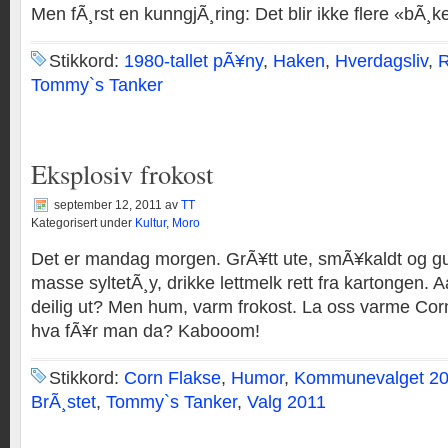
Men fÃ¸rst en kunngjÃ¸ring: Det blir ikke flere «bÃ¸k
Stikkord:
1980-tallet pÃ¥ny
,
Haken
,
Hverdagsliv
,
R
Tommy`s Tanker
Eksplosiv frokost
september 12, 2011
av
TT
Kategorisert under
Kultur
,
Moro
Det er mandag morgen. GrÃ¥tt ute, smÃ¥kaldt og guf
masse syltetÃ¸y, drikke lettmelk rett fra kartongen. 
deilig ut? Men hum, varm frokost. La oss varme Corn
hva fÃ¥r man da? Kabooom!
Stikkord:
Corn Flakse
,
Humor
,
Kommunevalget 2
BrÃ¸stet
,
Tommy`s Tanker
,
Valg 2011