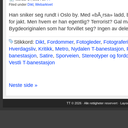
Filed under
Dikt
,
Webarkivet
Han sniker seg rundt i Oslo by. Med «bÃ¸rsa» ladd, bl
for jakt. Men hvem er han egentlig? Terrorist? Gal 
Bygdeoriginalen som har forvillet seg? Ingen av del
Stikkord:
Dikt
,
Fordommer
,
Fotogleder
,
Fotografer
Hverdagsliv
,
Kritikk
,
Metro
,
Nydalen T-banestasjon
,
banestasjon
,
Satire
,
Sporveien
,
Stereotyper og for
Vestli T-banestasjon
Neste side »
TT © 2026 · Alle rettigheter reservert ·
Layou