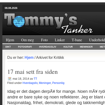
08.08.2026
Hjem
Om meg
Foto
Linker
T-bane
Underhold
DIKT
FOTOGRAFI
HVERDAGSLIV
KULTUR
MENINGER
MET
Du er her:
Hjem
/ Arkivet for Kritikk
17 mai sett fra siden
mai 18, 2014
av
TT
Filed under
Hverdagsliv
,
Meninger
,
Personlig
Idag er det dagen derpÃ¥ for mange. Noen mÃ¥ rydd
andre er bare syke og noen reflekterer. Jeg er blant 
Nasjonaldag, frihet, demokrati, glede og takknemligh