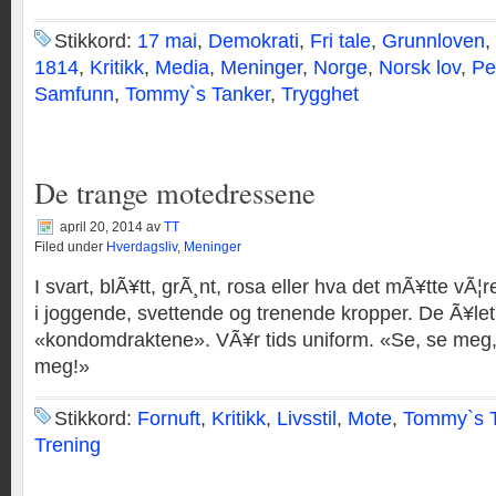
Stikkord:
17 mai
,
Demokrati
,
Fri tale
,
Grunnloven
,
1814
,
Kritikk
,
Media
,
Meninger
,
Norge
,
Norsk lov
,
Pe
Samfunn
,
Tommy`s Tanker
,
Trygghet
De trange motedressene
april 20, 2014
av
TT
Filed under
Hverdagsliv
,
Meninger
I svart, blÃ¥tt, grÃ¸nt, rosa eller hva det mÃ¥tte vÃ¦
i joggende, svettende og trenende kropper. De Ã¥le
«kondomdraktene». VÃ¥r tids uniform. «Se, se meg, 
meg!»
Stikkord:
Fornuft
,
Kritikk
,
Livsstil
,
Mote
,
Tommy`s 
Trening