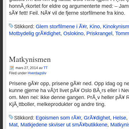
honnÃ¸rkortet for eldre og argumenterte med: – Jamm
sÃ¥ fett! Feil. NÃ¥ vil de fjerne storfilmene fra kino.
Stikkord:
Glem storfilmene i Ã¥r
,
Kino
,
Kinokynis
Motbydelig grÃ¥dighet
,
Oslokino
,
Priskrangel
,
Tommy
Matkynismen
mars 27, 2014
av
TT
Filed under
Hverdagsliv
Prisene gÃ¥r opp, prisene gÃ¥r ned. Opp idag og n
kunne gjerne ha vÃ¦rt livet pÃ¥ Oslo BÃ¸rs eller i N
om. Men nei: ikke denne gangen. PrÃ¸v heller pÃ¥
KjÃ¸ttboller, melkeprodukter og andre ting.
Stikkord:
Egoismen som rÃ¥r
,
GrÃ¥dighet
,
Helse
,
Mat
,
Matkjedene skviser ut smÃ¥butikkene
,
Matkyn