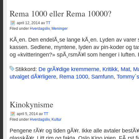
Rema 1000 eller Rema 10000?
april 12, 2014
av
TT
Filed under
Hverdagsliv
,
Meninger
KÃ¸en. Den endelÃ¸se lange kÃ¸en. Lyden av varer
kassen. Sedlene, myntene, lyden av pin-koder og ta
og «kvitteringen?» spÃ¸rsmÃ¥l som henger i luften.
Stikkord:
De grÃ¥dige kremmerne
,
Kritikk
,
Mat
,
Ma
utvalget dÃ¥rligere
,
Rema 1000
,
Samfunn
,
Tommy`s
Kinokynisme
april 5, 2014
av
TT
Filed under
Hverdagsliv
,
Kultur
Pengene rÃ¥r og tiden gÃ¥r. Ikke alle avtaler bestÃ¥
glasskÃ¥r. Litt rim og fakta. Oslo Kino igjen. FÃ¸rst f