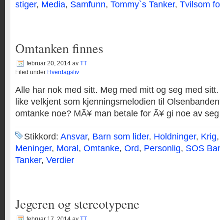
stiger
,
Media
,
Samfunn
,
Tommy`s Tanker
,
Tvilsom fo
Omtanken finnes
februar 20, 2014
av
TT
Filed under
Hverdagsliv
Alle har nok med sitt. Meg med mitt og seg med sitt
like velkjent som kjenningsmelodien til Olsenbande
omtanke noe? MÃ¥ man betale for Ã¥ gi noe av seg
Stikkord:
Ansvar
,
Barn som lider
,
Holdninger
,
Krig
Meninger
,
Moral
,
Omtanke
,
Ord
,
Personlig
,
SOS Bar
Tanker
,
Verdier
Jegeren og stereotypene
februar 17, 2014
av
TT