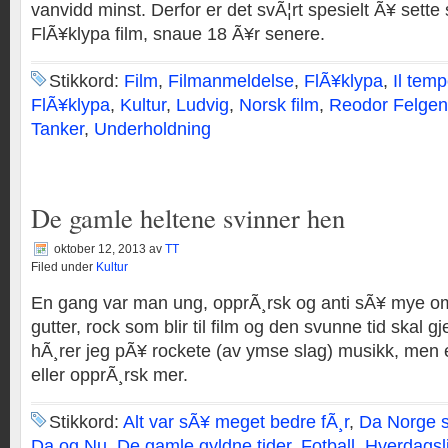
vanvidd minst. Derfor er det svÃ¦rt spesielt Ã¥ sette s
FlÃ¥klypa film, snaue 18 Ã¥r senere.
Stikkord:
Film
,
Filmanmeldelse
,
FlÃ¥klypa
,
Il tem
FlÃ¥klypa
,
Kultur
,
Ludvig
,
Norsk film
,
Reodor Felgen
Tanker
,
Underholdning
De gamle heltene svinner hen
oktober 12, 2013
av
TT
Filed under
Kultur
En gang var man ung, opprÃ¸rsk og anti sÃ¥ mye o
gutter, rock som blir til film og den svunne tid skal 
hÃ¸rer jeg pÃ¥ rockete (av ymse slag) musikk, men e
eller opprÃ¸rsk mer.
Stikkord:
Alt var sÃ¥ meget bedre fÃ¸r
,
Da Norge sl
Da og Nu
,
De gamle gyldne tider
,
Fotball
,
Hverdagsl