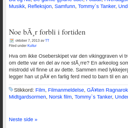
Musikk
,
Refleksjon
,
Samfunn
,
Tommy`s Tanker
,
Und
Noe bÃ¸r forbli i fortiden
oktober 7, 2013
av
TT
Filed under
Kultur
Hva om ikke Oseberskipet var den vikinggraven vi t
om dette var en del av noe stÃ¸rre? En arkeolog som b
mistrodd vil finne ut av dette. Sammen med lykkejer
legger han ut pÃ¥ en farlig ferd med to barn til en an
Stikkord:
Film
,
Filmanmeldelse
,
GÃ¥ten Ragnarok
Midtgardsormen
,
Norsk film
,
Tommy`s Tanker
,
Under
Neste side »