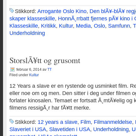
Stikkord:
Arrogante Oslo Kino
,
Den blÃ¥-blÃ¥ regj
skaper klasseskille
,
HonnÃ¸rrbatt fjernes pÃ¥ kino i 
Klasseskille
,
Kritikk
,
Kultur
,
Media
,
Oslo
,
Samfunn
,
T
Underholdning
StorslÃ¥tt og grusomt
februar 6, 2014
av
TT
Filed under
Kultur
12 Years a slave er en rystende og usminket film. Ret
eller noe om og men. Den sitter i deg under filmen o
forlater kinosalen. Temaet er fortsatt Ã¸mtÃ¥elig og 
filmens ressigÃ¸r har fÃ¥tt merke.
Stikkord:
12 years a slave
,
Film
,
Filmanmeldelse
,
Slaveriet i USA
,
Slavetiden i USA
,
Underholdning
,
U