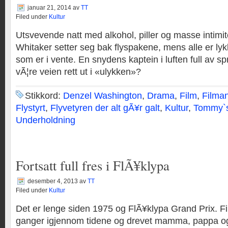
januar 21, 2014
av
TT
Filed under
Kultur
Utsvevende natt med alkohol, piller og masse intimi
Whitaker setter seg bak flyspakene, mens alle er ly
som er i vente. En snydens kaptein i luften full av s
vÃ¦re veien rett ut i «ulykken»?
Stikkord:
Denzel Washington
,
Drama
,
Film
,
Filma
Flystyrt
,
Flyvetyren der alt gÃ¥r galt
,
Kultur
,
Tommy`s
Underholdning
Fortsatt full fres i FlÃ¥klypa
desember 4, 2013
av
TT
Filed under
Kultur
Det er lenge siden 1975 og FlÃ¥klypa Grand Prix. Fil
ganger igjennom tidene og drevet mamma, pappa og 