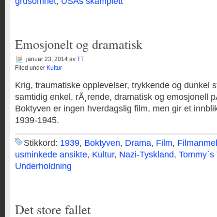
grusomhet
,
USAs skamplett
Emosjonelt og dramatisk
januar 23, 2014
av
TT
Filed under
Kultur
Krig, traumatiske opplevelser, trykkende og dunkel
samtidig enkel, rÃ¸rende, dramatisk og emosjonell
Boktyven er ingen hverdagslig film, men gir et innblik
1939-1945.
Stikkord:
1939
,
Boktyven
,
Drama
,
Film
,
Filmanmel
usminkede ansikte
,
Kultur
,
Nazi-Tyskland
,
Tommy`s 
Underholdning
Det store fallet