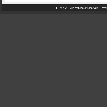
TT © 2026 · Alle rettigheter reservert ·
Layou