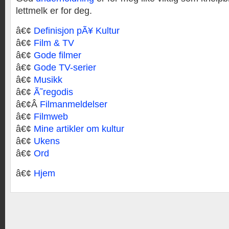
lettmelk er for deg.
â€¢
Definisjon pÃ¥ Kultur
â€¢
Film & TV
â€¢
Gode filmer
â€¢
Gode TV-serier
â€¢
Musikk
â€¢
Ã˜regodis
â€¢Â
Filmanmeldelser
â€¢
Filmweb
â€¢
Mine artikler om kultur
â€¢
Ukens
â€¢
Ord
â€¢
Hjem