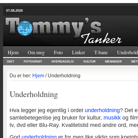
07.08.2026
Hjem
Om meg
Foto
Linker
T-bane
Underhold
DIKT
FOTOGRAFI
HVERDAGSLIV
KULTUR
MENINGER
MET
Du er her:
Hjem
/ Underholdning
Underholdning
Hva legger jeg egentlig i ordet
underholdning
? Det e
samlebetegenlse jeg bruker for kultur,
musikk
og fil
tv, dvd eller Blu-Ray. Kvalitetstid med andre ord, me
God
underholdning
er for meg like viktig som kneip