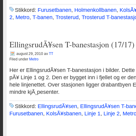
Stikkord:
Furusetbanen
,
Holmenkollbanen
,
KolsÃ
2
,
Metro
,
T-banen
,
Trosterud
,
Trosterud T-banestasj
EllingsrudÃ¥sen T-banestasjon (17/17)
august 29, 2010
av
TT
Filed under
Metro
Her er EllingsrudÃ¥sen T-banestasjon i bilder. Dett
pÃ¥ Linje 1 og 2. Den er bygget inn i fjellet og er den
hele linjenettet. Over stasjonen ligger drabantbyen 
mindre kjÃ¸pesenter.
Stikkord:
EllingsrudÃ¥sen
,
EllingsrudÃ¥sen T-ban
Furusetbanen
,
KolsÃ¥sbanen
,
Linje 1
,
Linje 2
,
Metr