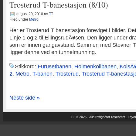
Trosterud T-banestasjon (8/10)
august 29, 2010
av
TT
Filed under
Metro
Her er Trosterud T-banestasjon foreviget i bilder. De
Linje 1 og 2 til EllingsrudÃ¥sen. Den ligger under d
som er innen gangavstand. Sammen med Stovner T
ligger denne ved en tunnelmunning.
Stikkord:
Furusetbanen
,
Holmenkollbanen
,
KolsÃ
2
,
Metro
,
T-banen
,
Trosterud
,
Trosterud T-banestasj
Neste side »
TT © 2026 · Alle rettigheter reservert ·
Layou