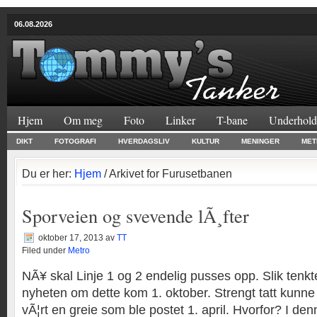
06.08.2026
Hjem
Om meg
Foto
Linker
T-bane
Underhold
DIKT
FOTOGRAFI
HVERDAGSLIV
KULTUR
MENINGER
MET
Du er her:
Hjem
/ Arkivet for Furusetbanen
Sporveien og svevende lÃ¸fter
oktober 17, 2013
av
TT
Filed under
Metro
NÃ¥ skal Linje 1 og 2 endelig pusses opp. Slik ten
nyheten om dette kom 1. oktober. Strengt tatt kunne 
vÃ¦rt en greie som ble postet 1. april. Hvorfor? I den