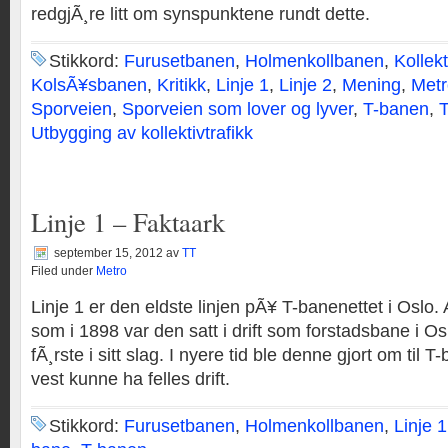
redgjÃ¸re litt om synspunktene rundt dette.
Stikkord:
Furusetbanen
,
Holmenkollbanen
,
Kollekt
KolsÃ¥sbanen
,
Kritikk
,
Linje 1
,
Linje 2
,
Mening
,
Metr
Sporveien
,
Sporveien som lover og lyver
,
T-banen
,
Utbygging av kollektivtrafikk
Linje 1 – Faktaark
september 15, 2012
av
TT
Filed under
Metro
Linje 1 er den eldste linjen pÃ¥ T-banenettet i Oslo. 
som i 1898 var den satt i drift som forstadsbane i O
fÃ¸rste i sitt slag. I nyere tid ble denne gjort om til T
vest kunne ha felles drift.
Stikkord:
Furusetbanen
,
Holmenkollbanen
,
Linje 1