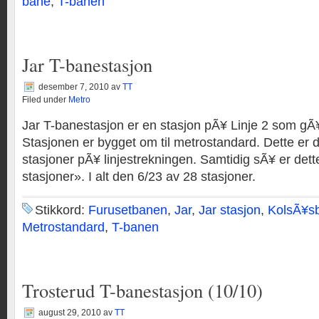
bane
,
T-banen
Jar T-banestasjon
desember 7, 2010
av
TT
Filed under
Metro
Jar T-banestasjon er en stasjon pÃ¥ Linje 2 som gÃ¥
Stasjonen er bygget om til metrostandard. Dette er 
stasjoner pÃ¥ linjestrekningen. Samtidig sÃ¥ er dette
stasjoner». I alt den 6/23 av 28 stasjoner.
Stikkord:
Furusetbanen
,
Jar
,
Jar stasjon
,
KolsÃ¥s
Metrostandard
,
T-banen
Trosterud T-banestasjon (10/10)
august 29, 2010
av
TT