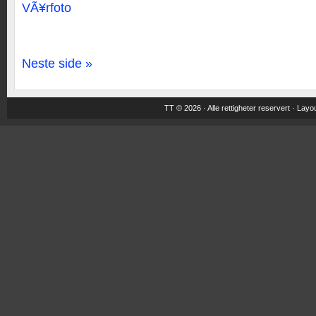
VÃ¥rfoto
Neste side »
TT © 2026 · Alle rettigheter reservert ·
Layou