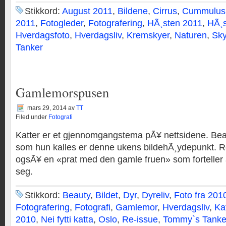
Stikkord:
August 2011
,
Bildene
,
Cirrus
,
Cummulus
2011
,
Fotogleder
,
Fotografering
,
HÃ¸sten 2011
,
HÃ¸s
Hverdagsfoto
,
Hverdagsliv
,
Kremskyer
,
Naturen
,
Sk
Tanker
Gamlemorspusen
mars 29, 2014
av
TT
Filed under
Fotografi
Katter er et gjennomgangstema pÃ¥ nettsidene. Bea
som hun kalles er denne ukens bildehÃ¸ydepunkt. Ret
ogsÃ¥ en «prat med den gamle fruen» som forteller 
seg.
Stikkord:
Beauty
,
Bildet
,
Dyr
,
Dyreliv
,
Foto fra 201
Fotografering
,
Fotografi
,
Gamlemor
,
Hverdagsliv
,
Kat
2010
,
Nei fytti katta
,
Oslo
,
Re-issue
,
Tommy`s Tanke