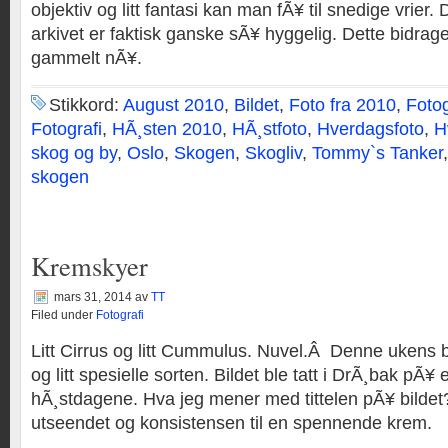
objektiv og litt fantasi kan man fÃ¥ til snedige vrier
arkivet er faktisk ganske sÃ¥ hyggelig. Dette bidrage
gammelt nÃ¥.
Stikkord:
August 2010
,
Bildet
,
Foto fra 2010
,
Foto
Fotografi
,
HÃ¸sten 2010
,
HÃ¸stfoto
,
Hverdagsfoto
,
H
skog og by
,
Oslo
,
Skogen
,
Skogliv
,
Tommy`s Tanker
skogen
Kremskyer
mars 31, 2014
av
TT
Filed under
Fotografi
Litt Cirrus og litt Cummulus. Nuvel.Â Denne ukens b
og litt spesielle sorten. Bildet ble tatt i DrÃ¸bak pÃ¥ 
hÃ¸stdagene. Hva jeg mener med tittelen pÃ¥ bildet?
utseendet og konsistensen til en spennende krem.