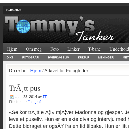
10.08.2026
Hjem
Om meg
Foto
Linker
T-bane
Underhold
DIKT
FOTOGRAFI
HVERDAGSLIV
KULTUR
MENINGER
MET
Du er her:
Hjem
/ Arkivet for Fotogleder
TrÃ¸tt pus
april 28, 2014
av
TT
Filed under
Fotografi
«Se kor trÃ¸tt e Ã¦!» mjÃ¦ver Madonna og gjesper. J
leve et puseliv. Hun er en ekte diva og intervju med 
Dette bidraget er ogsÃ¥ fra en tid tilbake. Hun er li