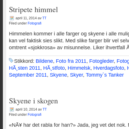
Stripete himmel
april 11, 2014
av
TT
Filed under
Fotografi
Himmelen kommer i alle farger og skyene i alle muli
kan vel faktisk sies slikt. Med slike farger blir vel sel
omtrent «sjokkrosa» av misunnelse. Liker ihvertfall Ã
Stikkord:
Bildene
,
Foto fra 2011
,
Fotogleder
,
Fotog
HÃ¸sten 2011
,
HÃ¸stfoto
,
Himmelsk
,
Hverdagsfoto
,
September 2011
,
Skyene
,
Skyer
,
Tommy`s Tanker
Skyene i skogen
april 10, 2014
av
TT
Filed under
Fotografi
«NÃ¥ har det rabla for han?» Jada, jeg vet det nok