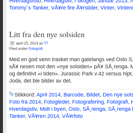
Hverdagsfoto
,
Hverdagsliv
,
I skogen
,
Januar 2013
,
Tommy`s Tanker
,
VÃ¥re fire Ã¥rstider
,
Vinter
,
Vinter
Litt fra den nye solsiden
april 25, 2014
av
TT
Filed under
Fotografi
Med en god venn trasket man gatelangs ved Oslo S,
sÃ¥ nesen mot den «nye solsiden» pÃ¥ SÃ¸renga. M
og definitivt «i tiden». Jurassic Park v.42 versus hip
Joda, det ble bilder av det.
Stikkord:
April 2014
,
Barcode
,
Bildet
,
Den nye sol
Foto fra 2014
,
Fotogleder
,
Fotografering
,
Fotografi
,
Hverdagsliv
,
Midt i byen
,
Oslo
,
SÃ¸renga
,
SÃ¸renga 
Tanker
,
VÃ¥ren 2014
,
VÃ¥rfoto