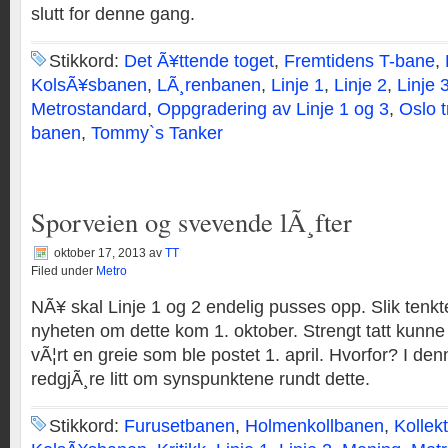
slutt for denne gang.
Stikkord:
Det Ã¥ttende toget
,
Fremtidens T-bane
,
KolsÃ¥sbanen
,
LÃ¸renbanen
,
Linje 1
,
Linje 2
,
Linje 
Metrostandard
,
Oppgradering av Linje 1 og 3
,
Oslo 
banen
,
Tommy`s Tanker
Sporveien og svevende lÃ¸fter
oktober 17, 2013
av
TT
Filed under
Metro
NÃ¥ skal Linje 1 og 2 endelig pusses opp. Slik ten
nyheten om dette kom 1. oktober. Strengt tatt kunne 
vÃ¦rt en greie som ble postet 1. april. Hvorfor? I den
redgjÃ¸re litt om synspunktene rundt dette.
Stikkord:
Furusetbanen
,
Holmenkollbanen
,
Kollekt