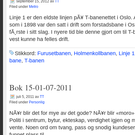
september 15, 2012
av
TT
Filed under
Metro
Linje 1 er den eldste linjen pÃ¥ T-banenettet i Oslo. 
som i 1898 var den satt i drift som forstadsbane i O
fÃ¸rste i sitt slag. I nyere tid ble denne gjort om til T
vest kunne ha felles drift.
Stikkord:
Furusetbanen
,
Holmenkollbanen
,
Linje 1
bane
,
T-banen
Bok 15-01-07-2011
juli 5, 2011
av
TT
Filed under
Personlig
NÃ¥r blir det for mye av det gode? NÃ¥r blir «moro» ba
Politi i sentrum, bytur, ekteskap, verdighet igjen og m
vente. Noen ord om tvang, pass og snodig kundeser
funnet plass til.