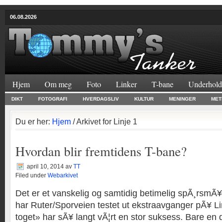
06.08.2026
Hjem
Om meg
Foto
Linker
T-bane
Underhold
DIKT
FOTOGRAFI
HVERDAGSLIV
KULTUR
MENINGER
MET
Du er her:
Hjem
/ Arkivet for Linje 1
Hvordan blir fremtidens T-bane?
april 10, 2014
av
TT
Filed under
Webarkivet
Det er et vanskelig og samtidig betimelig spÃ¸rsmÃ¥
har Ruter/Sporveien testet ut ekstraavganger pÃ¥ Li
toget» har sÃ¥ langt vÃ¦rt en stor suksess. Bare en