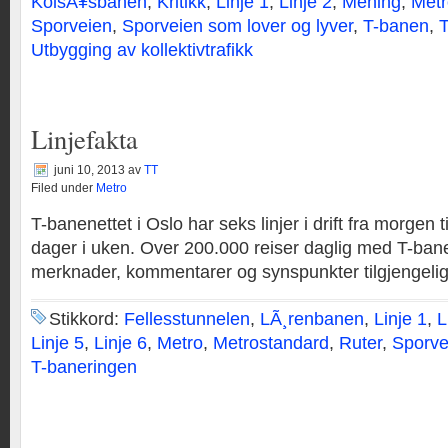
KolsÃ¥sbanen
,
Kritikk
,
Linje 1
,
Linje 2
,
Mening
,
Metr
Sporveien
,
Sporveien som lover og lyver
,
T-banen
,
Utbygging av kollektivtrafikk
Linjefakta
juni 10, 2013
av
TT
Filed under
Metro
T-banenettet i Oslo har seks linjer i drift fra morgen t
dager i uken. Over 200.000 reiser daglig med T-bane
merknader, kommentarer og synspunkter tilgjengelig
Stikkord:
Fellesstunnelen
,
LÃ¸renbanen
,
Linje 1
,
L
Linje 5
,
Linje 6
,
Metro
,
Metrostandard
,
Ruter
,
Sporve
T-baneringen