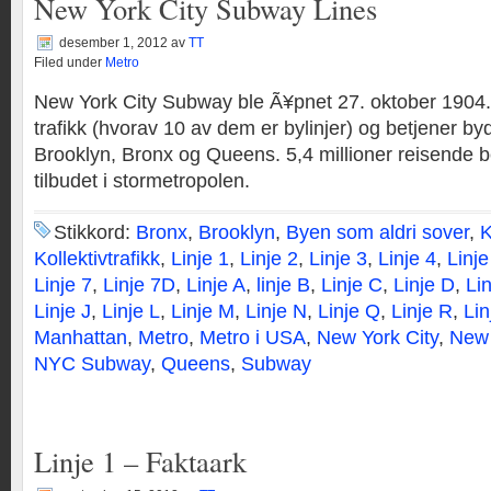
New York City Subway Lines
desember 1, 2012
av
TT
Filed under
Metro
New York City Subway ble Ã¥pnet 27. oktober 1904. 34
trafikk (hvorav 10 av dem er bylinjer) og betjener b
Brooklyn, Bronx og Queens. 5,4 millioner reisende b
tilbudet i stormetropolen.
Stikkord:
Bronx
,
Brooklyn
,
Byen som aldri sover
,
K
Kollektivtrafikk
,
Linje 1
,
Linje 2
,
Linje 3
,
Linje 4
,
Linje
Linje 7
,
Linje 7D
,
Linje A
,
linje B
,
Linje C
,
Linje D
,
Li
Linje J
,
Linje L
,
Linje M
,
Linje N
,
Linje Q
,
Linje R
,
Lin
Manhattan
,
Metro
,
Metro i USA
,
New York City
,
New 
NYC Subway
,
Queens
,
Subway
Linje 1 – Faktaark