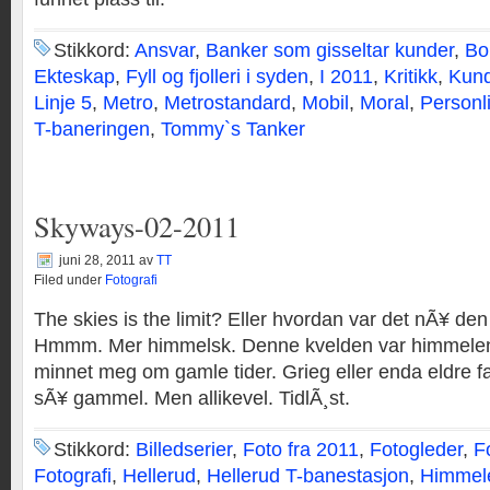
Stikkord:
Ansvar
,
Banker som gisseltar kunder
,
Bo
Ekteskap
,
Fyll og fjolleri i syden
,
I 2011
,
Kritikk
,
Kund
Linje 5
,
Metro
,
Metrostandard
,
Mobil
,
Moral
,
Personl
T-baneringen
,
Tommy`s Tanker
Skyways-02-2011
juni 28, 2011
av
TT
Filed under
Fotografi
The skies is the limit? Eller hvordan var det nÃ¥ den 
Hmmm. Mer himmelsk. Denne kvelden var himmelen 
minnet meg om gamle tider. Grieg eller enda eldre fak
sÃ¥ gammel. Men allikevel. TidlÃ¸st.
Stikkord:
Billedserier
,
Foto fra 2011
,
Fotogleder
,
F
Fotografi
,
Hellerud
,
Hellerud T-banestasjon
,
Himmel