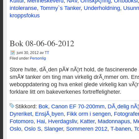
Kultur
,
Menneskeverd
,
NAV
,
OmskjÃ¦ring
,
Ortodoksi
intoleranse
,
Tommy`s Tanker
,
Underholdning
,
Usunn
kroppsfokus
Bok 08-06-06-2012
juni 30, 2012
av
TT
Filed under
Personlig
Store hvite, dÃ¸den pÃ¥ nÃ¦rt hold, de fascinerend
smÃ¥ tanker om ting man virkelig drÃ¸mmer om. En
weboppdatering og hva enkel glede virkelig kan vÃ¦
forklare litt om bakeverkenes fortreffeligheter.
Stikkord:
Bok
,
Canon EF 70-200mm
,
DÃ¸delig nÃ¦
Dyreriket
,
EnsjÃ¸byen
,
Fikk orm i sengen
,
Fotografe
Fotomoro
,
Hai
,
Hverdagsliv
,
Katter
,
Madonnapus
,
Me
Oslo
,
Oslo S
,
Slanger
,
Sommeren 2012
,
T-banen
,
T