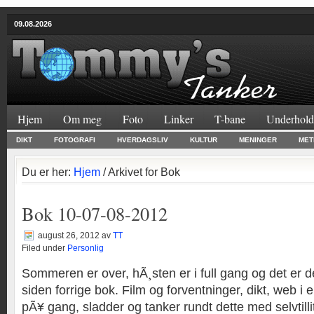
09.08.2026
Hjem
Om meg
Foto
Linker
T-bane
Underhold
DIKT
FOTOGRAFI
HVERDAGSLIV
KULTUR
MENINGER
MET
Du er her:
Hjem
/ Arkivet for Bok
Bok 10-07-08-2012
august 26, 2012
av
TT
Filed under
Personlig
Sommeren er over, hÃ¸sten er i full gang og det er de
siden forrige bok. Film og forventninger, dikt, web i 
pÃ¥ gang, sladder og tanker rundt dette med selvtilli