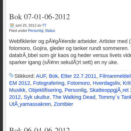
Bok 07-01-06-2012
juni 25, 2012
av
TT
Filed under
Personlig
,
Status
Webfiklerier og pÃ¥gÃ¥ende arbeider. Artister med (el
fotomoro, Gojira, gleder og tanker rundt sommeren.
datatrÃ¸bbel som gir kaos og heder versus livets v
sparker igang (sÃ¥nn sekulÃ¦rt sett) en ny uke.
Stikkord:
AUF
,
Bok
,
Etter 22.7.2011
,
Filmanmeldel
EM 2012
,
Fotografering
,
Fotomoro
,
Hverdagsliv
,
Krit
Musikk
,
Objektifisering
,
Personlig
,
SkatteoppgjÃ¸ret
2012
,
Syk ukultur
,
The Walking Dead
,
Tommy`s Tan
UtÃ¸yamassakren
,
Zombier
Bok 06-04-06-2012