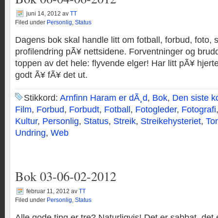
juni 14, 2012
av
TT
Filed under
Personlig
,
Status
Dagens bok skal handle litt om fotball, forbud, foto, 
profilendring pÃ¥ nettsidene. Forventninger og bru
toppen av det hele: flyvende elger! Har litt pÃ¥ hjerte
godt Ã¥ fÃ¥ det ut.
Stikkord:
Arnfinn Haram er dÃ¸d
,
Bok
,
Den siste k
Film
,
Forbud
,
Forbudt
,
Fotball
,
Fotogleder
,
Fotografi
Kultur
,
Personlig
,
Status
,
Streik
,
Streikehysteriet
,
To
Undring
,
Web
Bok 03-06-02-2012
februar 11, 2012
av
TT
Filed under
Personlig
,
Status
Alle gode ting er tre? Naturligvis! Det er sabbat, det er