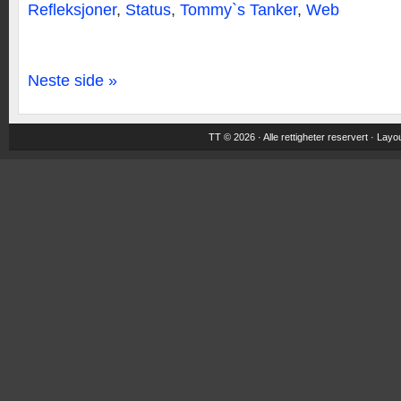
Refleksjoner
,
Status
,
Tommy`s Tanker
,
Web
Neste side »
TT © 2026 · Alle rettigheter reservert ·
Layou