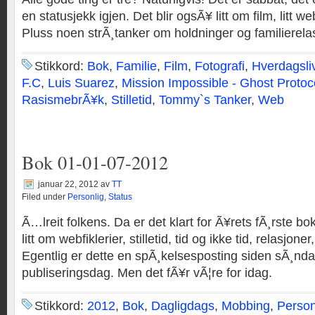
en statusjekk igjen. Det blir ogsÃ¥ litt om film, litt w
Pluss noen strÃ¸tanker om holdninger og familierela
Stikkord:
Bok
,
Familie
,
Film
,
Fotografi
,
Hverdagsli
F.C
,
Luis Suarez
,
Mission Impossible - Ghost Protoc
RasismebrÃ¥k
,
Stilletid
,
Tommy`s Tanker
,
Web
Bok 01-01-07-2012
januar 22, 2012
av
TT
Filed under
Personlig
,
Status
Ã…lreit folkens. Da er det klart for Ã¥rets fÃ¸rste b
litt om webfiklerier, stilletid, tid og ikke tid, relasjone
Egentlig er dette en spÃ¸kelsesposting siden sÃ¸nda
publiseringsdag. Men det fÃ¥r vÃ¦re for idag.
Stikkord:
2012
,
Bok
,
Dagligdags
,
Mobbing
,
Person