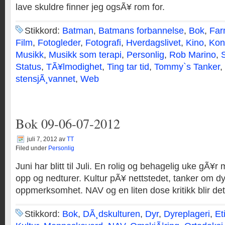
lave skuldre finner jeg ogsÃ¥ rom for.
Stikkord:
Batman
,
Batmans forbannelse
,
Bok
,
Far
Film
,
Fotogleder
,
Fotografi
,
Hverdagslivet
,
Kino
,
Kon
Musikk
,
Musikk som terapi
,
Personlig
,
Rob Marino
,
S
Status
,
TÃ¥lmodighet
,
Ting tar tid
,
Tommy`s Tanker
,
stensjÃ¸vannet
,
Web
Bok 09-06-07-2012
juli 7, 2012
av
TT
Filed under
Personlig
Juni har blitt til Juli. En rolig og behagelig uke gÃ¥r
opp og nedturer. Kultur pÃ¥ nettstedet, tanker om dy
oppmerksomhet. NAV og en liten dose kritikk blir de
Stikkord:
Bok
,
DÃ¸dskulturen
,
Dyr
,
Dyreplageri
,
Et