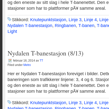
og den eneste av sitt slag i hele T-banenettet. Den er
stasjoner som har to plattformer pÃ¥ samme areal.
Stikkord:
Knutepunktstasjon
,
Linje 3
,
Linje 4
,
Linje
Nydalen T-banestasjon
,
Ringbanen
,
T-banen
,
T-ban
Light
Nydalen T-banestasjon (8/13)
februar 16, 2014
av
TT
Filed under
Metro
Her er Nydalen T-banestasjon foreviget i bilder. Dett
baneringen som trafikkerer linjene: 3, 4 og 6. Stasjo
og den eneste av sitt slag i hele T-banenettet. Den er
stasjoner som har to plattformer pÃ¥ samme areal.
Stikkord:
Knutepunktstasjon
,
Linje 3
,
Linje 4
,
Linje
Nydalen T-banestasjon
,
Ringbanen
,
T-banen
,
T-ban