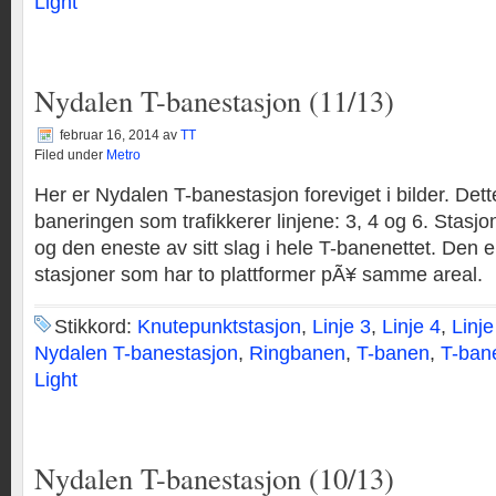
Light
Nydalen T-banestasjon (11/13)
februar 16, 2014
av
TT
Filed under
Metro
Her er Nydalen T-banestasjon foreviget i bilder. Dett
baneringen som trafikkerer linjene: 3, 4 og 6. Stasjo
og den eneste av sitt slag i hele T-banenettet. Den er
stasjoner som har to plattformer pÃ¥ samme areal.
Stikkord:
Knutepunktstasjon
,
Linje 3
,
Linje 4
,
Linje
Nydalen T-banestasjon
,
Ringbanen
,
T-banen
,
T-ban
Light
Nydalen T-banestasjon (10/13)