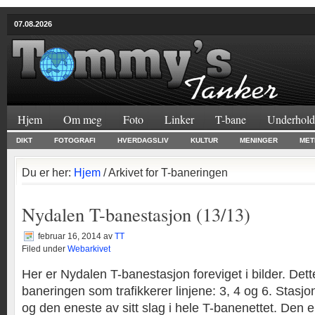
07.08.2026
Hjem
Om meg
Foto
Linker
T-bane
Underhold
DIKT
FOTOGRAFI
HVERDAGSLIV
KULTUR
MENINGER
MET
Du er her:
Hjem
/ Arkivet for T-baneringen
Nydalen T-banestasjon (13/13)
februar 16, 2014
av
TT
Filed under
Webarkivet
Her er Nydalen T-banestasjon foreviget i bilder. Dett
baneringen som trafikkerer linjene: 3, 4 og 6. Stasjo
og den eneste av sitt slag i hele T-banenettet. Den er