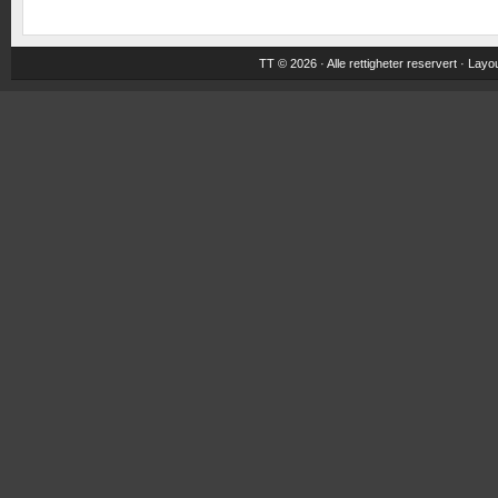
TT © 2026 · Alle rettigheter reservert ·
Layou