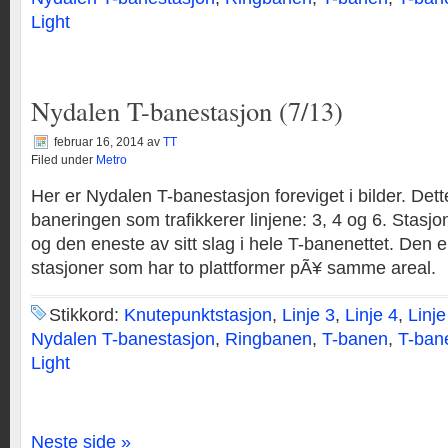
Light
Nydalen T-banestasjon (7/13)
februar 16, 2014
av
TT
Filed under
Metro
Her er Nydalen T-banestasjon foreviget i bilder. Dett
baneringen som trafikkerer linjene: 3, 4 og 6. Stasjo
og den eneste av sitt slag i hele T-banenettet. Den er
stasjoner som har to plattformer pÃ¥ samme areal.
Stikkord:
Knutepunktstasjon
,
Linje 3
,
Linje 4
,
Linje
Nydalen T-banestasjon
,
Ringbanen
,
T-banen
,
T-ban
Light
Neste side »