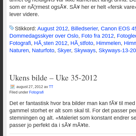
som er nÃ¦rmest ogsÃ¥. SÃ¥ her er helt «fersk vare
lever videre.
Stikkord:
August 2012
,
Billedserier
,
Canon EOS 45
Dommedagsskyer over Oslo
,
Foto fra 2012
,
Fotogle
Fotografi
,
HÃ¸sten 2012
,
HÃ¸stfoto
,
Himmelen
,
Himm
Naturen
,
Naturfoto
,
Skyer
,
Skyways
,
Skyways-13-2
Ukens bilde – Uke 35-2012
august 27, 2012
av
TT
Filed under
Fotografi
Det er fantastisk hvor bra bilder man kan fÃ¥ til med
gammel storhet er alt som skal til. For det passer pe
stemningen og alt. «Maleriet som konstant endrer s
passer jo perfekt da i sÃ¥ mÃ¥te.