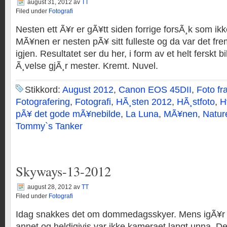
august 31, 2012
av
TT
Filed under
Fotografi
Nesten ett Ã¥r er gÃ¥tt siden forrige forsÃ¸k som ikke
MÃ¥nen er nesten pÃ¥ sitt fulleste og da var det f
igjen. Resultatet ser du her, i form av et helt ferskt bi
Ã¸velse gjÃ¸r mester. Kremt. Nuvel.
Stikkord:
August 2012
,
Canon EOS 45DII
,
Foto fr
Fotografering
,
Fotografi
,
HÃ¸sten 2012
,
HÃ¸stfoto
,
H
pÃ¥ det gode mÃ¥nebilde
,
La Luna
,
MÃ¥nen
,
Natur
Tommy`s Tanker
Skyways-13-2012
august 28, 2012
av
TT
Filed under
Fotografi
Idag snakkes det om dommedagsskyer. Mens igÃ¥r s
annet og heldigivis var ikke kameraet langt unna. Det