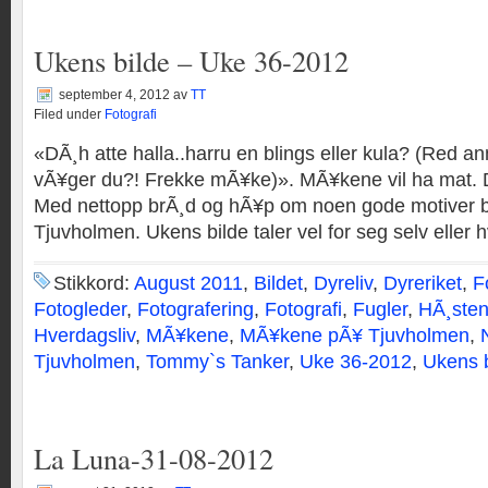
Ukens bilde – Uke 36-2012
september 4, 2012
av
TT
Filed under
Fotografi
«DÃ¸h atte halla..harru en blings eller kula? (Red a
vÃ¥ger du?! Frekke mÃ¥ke)». MÃ¥kene vil ha mat. Det
Med nettopp brÃ¸d og hÃ¥p om noen gode motiver ble 
Tjuvholmen. Ukens bilde taler vel for seg selv eller 
Stikkord:
August 2011
,
Bildet
,
Dyreliv
,
Dyreriket
,
F
Fotogleder
,
Fotografering
,
Fotografi
,
Fugler
,
HÃ¸sten
Hverdagsliv
,
MÃ¥kene
,
MÃ¥kene pÃ¥ Tjuvholmen
,
Tjuvholmen
,
Tommy`s Tanker
,
Uke 36-2012
,
Ukens b
La Luna-31-08-2012