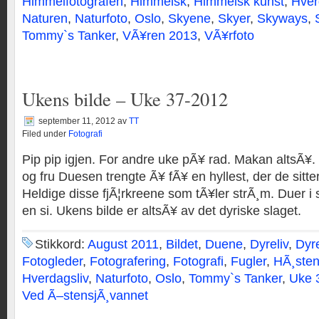
Himmelfotografen
,
Himmelsk
,
Himmelsk kunst
,
Hver
Naturen
,
Naturfoto
,
Oslo
,
Skyene
,
Skyer
,
Skyways
,
Tommy`s Tanker
,
VÃ¥ren 2013
,
VÃ¥rfoto
Ukens bilde – Uke 37-2012
september 11, 2012
av
TT
Filed under
Fotografi
Pip pip igjen. For andre uke pÃ¥ rad. Makan altsÃ¥
og fru Duesen trengte Ã¥ fÃ¥ en hyllest, der de sitt
Heldige disse fjÃ¦rkreene som tÃ¥ler strÃ¸m. Duer i s
en si. Ukens bilde er altsÃ¥ av det dyriske slaget.
Stikkord:
August 2011
,
Bildet
,
Duene
,
Dyreliv
,
Dyre
Fotogleder
,
Fotografering
,
Fotografi
,
Fugler
,
HÃ¸sten
Hverdagsliv
,
Naturfoto
,
Oslo
,
Tommy`s Tanker
,
Uke 
Ved Ã–stensjÃ¸vannet