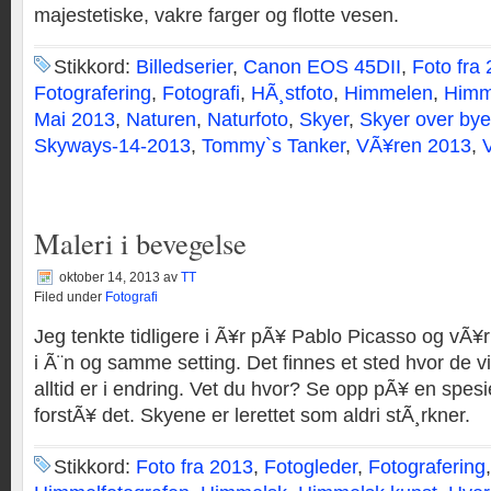
majestetiske, vakre farger og flotte vesen.
Stikkord:
Billedserier
,
Canon EOS 45DII
,
Foto fra
Fotografering
,
Fotografi
,
HÃ¸stfoto
,
Himmelen
,
Himm
Mai 2013
,
Naturen
,
Naturfoto
,
Skyer
,
Skyer over by
Skyways-14-2013
,
Tommy`s Tanker
,
VÃ¥ren 2013
,
Maleri i bevegelse
oktober 14, 2013
av
TT
Filed under
Fotografi
Jeg tenkte tidligere i Ã¥r pÃ¥ Pablo Picasso og vÃ
i Ã¨n og samme setting. Det finnes et sted hvor de vi
alltid er i endring. Vet du hvor? Se opp pÃ¥ en spesi
forstÃ¥ det. Skyene er lerettet som aldri stÃ¸rkner.
Stikkord:
Foto fra 2013
,
Fotogleder
,
Fotografering