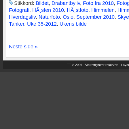
Stikkord:
Bildet
,
Drabantbyliv
,
Foto fra 2010
,
Fotog
Fotografi
,
HÃ¸sten 2010
,
HÃ¸stfoto
,
Himmelen
,
Himm
Hverdagsliv
,
Naturfoto
,
Oslo
,
September 2010
,
Skye
Tanker
,
Uke 35-2012
,
Ukens bilde
Neste side »
TT © 2026 · Alle rettigheter reservert ·
Layou