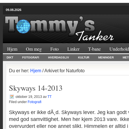
09.08.2026
Hjem
Om meg
Foto
Linker
T-bane
Underhold
DIKT
FOTOGRAFI
HVERDAGSLIV
KULTUR
MENINGER
MET
Du er her:
Hjem
/ Arkivet for Naturfoto
Skyways 14-2013
oktober 19, 2013
av
TT
Filed under
Fotografi
Skyways er ikke dÃ¸d. Skyways lever. Jeg kan godt
med god samvittighet. Men her kjem 2013 vare. Ikke
overvurdert eller noe annet slikt. Himmelen er alltid