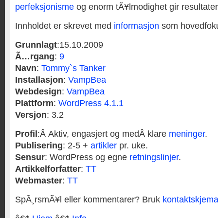
perfeksjonisme
og enorm tÃ¥lmodighet gir resultater
Innholdet er skrevet med
informasjon
som hovedfok
Grunnlagt
:15.10.2009
Ã…rgang
:
9
Navn
:
Tommy`s Tanker
Installasjon
:
VampBea
Webdesign
:
VampBea
Plattform
:
WordPress 4.1.1
Versjon
: 3.2
Profil
:Â Aktiv, engasjert og medÂ klare
meninger
.
Publisering
: 2-5 +
artikler
pr. uke.
Sensur
: WordPress og egne
retningslinjer
.
Artikkelforfatter
:
TT
Webmaster
:
TT
SpÃ¸rsmÃ¥l eller kommentarer? Bruk
kontaktskjema