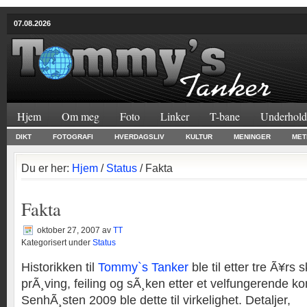
07.08.2026
Hjem
Om meg
Foto
Linker
T-bane
Underhold
DIKT
FOTOGRAFI
HVERDAGSLIV
KULTUR
MENINGER
MET
Du er her:
Hjem
/
Status
/ Fakta
Fakta
oktober 27, 2007
av
TT
Kategorisert under
Status
Historikken til
Tommy`s Tanker
ble til etter tre Ã¥rs s
prÃ¸ving, feiling og sÃ¸ken etter et velfungerende ko
SenhÃ¸sten 2009 ble dette til virkelighet. Detaljer,