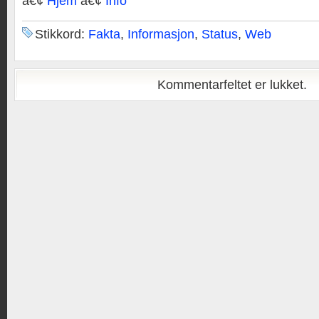
â€¢
Hjem
â€¢
Info
Stikkord:
Fakta
,
Informasjon
,
Status
,
Web
Kommentarfeltet er lukket.