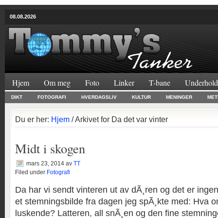
08.08.2026
Hjem
Om meg
Foto
Linker
T-bane
Underhold
DIKT
FOTOGRAFI
HVERDAGSLIV
KULTUR
MENINGER
MET
Du er her:
Hjem
/ Arkivet for Da det var vinter
Midt i skogen
mars 23, 2014
av
TT
Filed under
Fotografi
Da har vi sendt vinteren ut av dÃ¸ren og det er ingen
et stemningsbilde fra dagen jeg spÃ¸kte med: Hva
luskende? Latteren, all snÃ¸en og den fine stemning