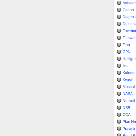
Aviskio
Canon
Dagen 
Du bes
Facebo
Filmwe
Finn
GPN
Hellige
Ikea
Kalend
Kvasir
Mospat
NASA
Nettvett
NSB
OCA
Plan No
Pravmir
Redd B