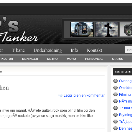
er
T-bane
Underholdning
Info
Kontakt
KULTUR
MENINGER
METRO
MORO
PERSONLIG
STATUS
er
SISTE AR
Over og
 hen
Omsider
Filming
Legg igjen en kommentar
NÃ¥r ma
17 mai s
mye om mangt. HÃ¥rete gutter, rock som blir til film og den
Brytning
rer jeg pÃ¥ rockete (av ymse slag) musikk, men er ikke like
TrÃ¸tt p
Den nes