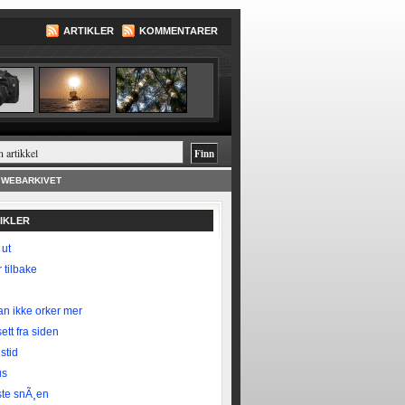
ARTIKLER
KOMMENTARER
WEBARKIVET
TIKLER
 ut
 tilbake
n ikke orker mer
ett fra siden
stid
us
te snÃ¸en