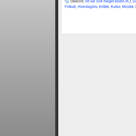
Stikkord:
Alt var sÃ¥ meget bedre fÃ¸r
,
Da
Fotball
,
Hverdagsliv
,
Kritikk
,
Kultur
,
Musikk
,