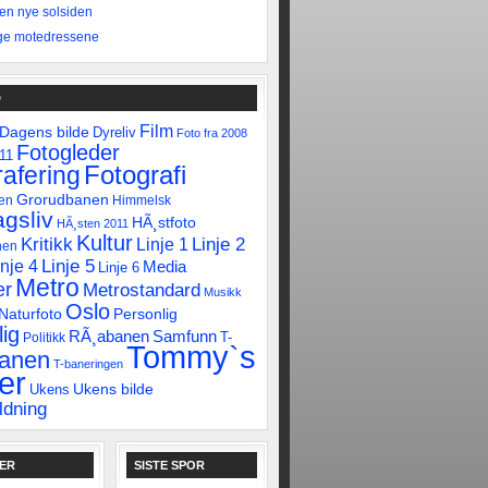
 den nye solsiden
ge motedressene
D
Film
Dagens bilde
Dyreliv
Foto fra 2008
Fotogleder
011
Fotografi
afering
Grorudbanen
en
Himmelsk
gsliv
HÃ¸stfoto
HÃ¸sten 2011
Kultur
Linje 2
Kritikk
Linje 1
nen
Linje 5
inje 4
Media
Linje 6
Metro
er
Metrostandard
Musikk
Oslo
Naturfoto
Personlig
ig
RÃ¸abanen
Samfunn
T-
Politikk
Tommy`s
banen
T-baneringen
er
Ukens bilde
Ukens
ldning
KER
SISTE SPOR