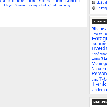
 Norge slo England i fotball
,
Da og Nu
,
De gamle gyldne tider
,
Litt fra
Refleksjon
,
Samfunn
,
Tommy`s Tanker
,
Underholdning
De tran
STIKKOR
Bildet
Bok
Foto fra 2
Fotogr
Furusetban
Hverda
KolsÃ¥sba
Linje 3
L
Mening
Naturen
Personl
T-
bane
Tank
Underho
MINE LIN