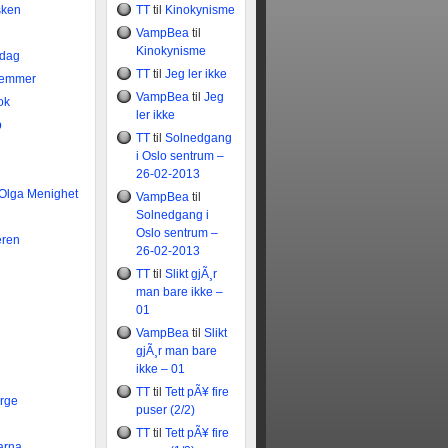
sken
TT
til
Kinokynisme
VampBea
til
Kinokynisme
idag
TT
til
Jeg ler ikke
temmer
VampBea
til
Jeg
ok
ler ikke
b
TT
til
Solnedgang
i Oslo sentrum –
26-02-2013
 Olga Menighet
VampBea
til
Solnedgang i
Oslo sentrum –
eren
26-02-2013
TT
til
Slikt gjÃ¸r
man bare ikke –
01
VampBea
til
Slikt
gjÃ¸r man bare
ikke – 01
TT
til
Tett pÃ¥ fire
rge
puser (2/2)
TT
til
Tett pÃ¥ fire
arna