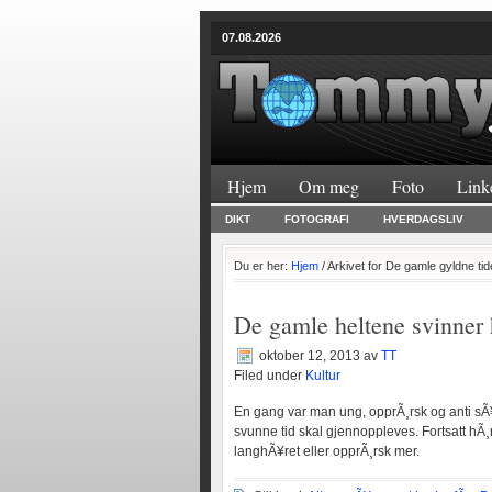
07.08.2026
Hjem
Om meg
Foto
Link
DIKT
FOTOGRAFI
HVERDAGSLIV
Du er her:
Hjem
/ Arkivet for De gamle gyldne tid
De gamle heltene svinner
oktober 12, 2013
av
TT
Filed under
Kultur
En gang var man ung, opprÃ¸rsk og anti sÃ¥ 
svunne tid skal gjennoppleves. Fortsatt hÃ¸
langhÃ¥ret eller opprÃ¸rsk mer.