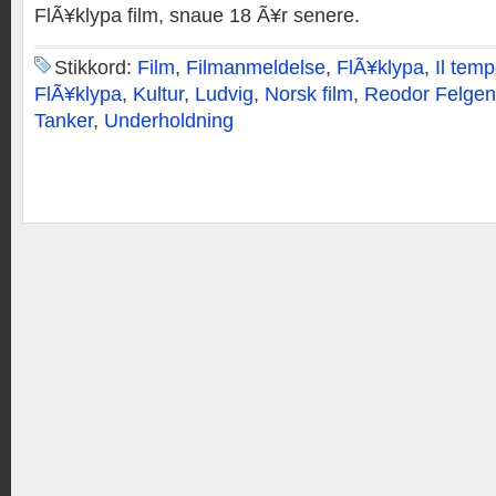
FlÃ¥klypa film, snaue 18 Ã¥r senere.
Stikkord:
Film
,
Filmanmeldelse
,
FlÃ¥klypa
,
Il tem
FlÃ¥klypa
,
Kultur
,
Ludvig
,
Norsk film
,
Reodor Felgen
Tanker
,
Underholdning