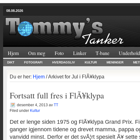
08.08.2026
Hjem
Om meg
Foto
Linker
T-bane
Underhold
DIKT
FOTOGRAFI
HVERDAGSLIV
KULTUR
MENINGER
MET
Du er her:
Hjem
/ Arkivet for Jul i FlÃ¥klypa
Fortsatt full fres i FlÃ¥klypa
desember 4, 2013
av
TT
Filed under
Kultur
Det er lenge siden 1975 og FlÃ¥klypa Grand Prix. Fil
ganger igjennom tidene og drevet mamma, pappa og 
vanvidd minst. Derfor er det svÃ¦rt spesielt Ã¥ sette s