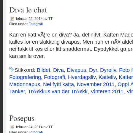
Diva le chat
februar 25, 2014
av
TT
Filed under
Fotografi
Kan en katt vÃ¦re en diva? Ja, definitvt. Katten Mad
kalles for en skikkelig divapus. Men hun er nÃ¥ aldele
nei takk til kos eller litt snaddermat. Dypdykket ga 
kan smile over.
Stikkord:
Bildet
,
Diva
,
Divapus
,
Dyr
,
Dyreliv
,
Foto 
Fotografering
,
Fotografi
,
Hverdagsliv
,
Katteliv
,
Katter
Madonnapus
,
Nei fytti katta
,
November 2011
,
Oppi 
Tanker
,
TrÃ¥kkus van der TrÃ¥kk
,
Vinteren 2011
,
Vi
Posepus
februar 24, 2014
av
TT
Filed under
Fotografi