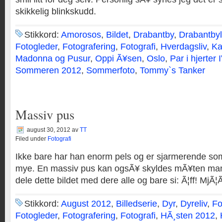
skikkelig blinkskudd.
Stikkord:
Amorosos
,
Bildet
,
Drabantby
,
Drabantbyl
Fotogleder
,
Fotografering
,
Fotografi
,
Hverdagsliv
,
Ka
Madonna og Pusur
,
Oppi Ã¥sen
,
Oslo
,
Par i hjerter 
Sommeren 2012
,
Sommerfoto
,
Tommy`s Tanker
Massiv pus
august 30, 2012
av
TT
Filed under
Fotografi
Ikke bare har han enorm pels og er sjarmerende so
mye. En massiv pus kan ogsÃ¥ skyldes mÃ¥ten man t
dele dette bildet med dere alle og bare si: Ã¦ff! MjÃ¦Ã
Stikkord:
August 2012
,
Billedserie
,
Dyr
,
Dyreliv
,
Fo
Fotogleder
,
Fotografering
,
Fotografi
,
HÃ¸sten 2012
,