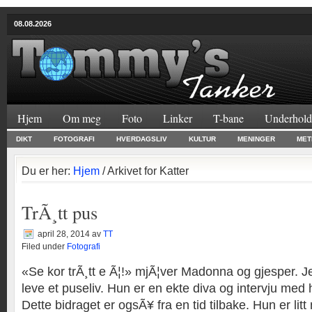
08.08.2026
Hjem
Om meg
Foto
Linker
T-bane
Underhold
DIKT
FOTOGRAFI
HVERDAGSLIV
KULTUR
MENINGER
MET
Du er her:
Hjem
/ Arkivet for Katter
TrÃ¸tt pus
april 28, 2014
av
TT
Filed under
Fotografi
«Se kor trÃ¸tt e Ã¦!» mjÃ¦ver Madonna og gjesper. J
leve et puseliv. Hun er en ekte diva og intervju med 
Dette bidraget er ogsÃ¥ fra en tid tilbake. Hun er li