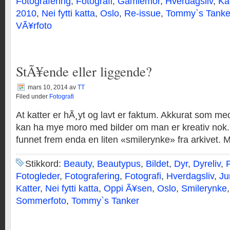
Fotografering
,
Fotografi
,
Gamlemor
,
Hverdagsliv
,
Kat
2010
,
Nei fytti katta
,
Oslo
,
Re-issue
,
Tommy`s Tanke
VÃ¥rfoto
StÃ¥ende eller liggende?
mars 10, 2014
av
TT
Filed under
Fotografi
At katter er hÃ¸yt og lavt er faktum. Akkurat som 
kan ha mye moro med bilder om man er kreativ nok
funnet frem enda en liten «smilerynke» fra arkivet. Mj
Stikkord:
Beauty
,
Beautypus
,
Bildet
,
Dyr
,
Dyreliv
,
Fotogleder
,
Fotografering
,
Fotografi
,
Hverdagsliv
,
Ju
Katter
,
Nei fytti katta
,
Oppi Ã¥sen
,
Oslo
,
Smilerynke
Sommerfoto
,
Tommy`s Tanker