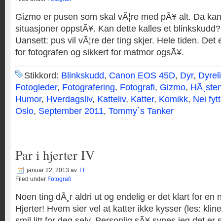
Gizmo er pusen som skal vÃ¦re med pÃ¥ alt. Da 
situasjoner oppstÃ¥. Kan dette kalles et blinkskudd?
Uansett: pus vil vÃ¦re der ting skjer. Hele tiden. Det 
for fotografen og sikkert for matmor ogsÃ¥.
Stikkord:
Blinkskudd
,
Canon EOS 45D
,
Dyr
,
Dyrel
Fotogleder
,
Fotografering
,
Fotografi
,
Gizmo
,
HÃ¸ste
Humor
,
Hverdagsliv
,
Katteliv
,
Katter
,
Komikk
,
Nei fytt
Oslo
,
September 2011
,
Tommy`s Tanker
Par i hjerter IV
januar 22, 2013
av
TT
Filed under
Fotografi
Noen ting dÃ¸r aldri ut og endelig er det klart for en
Hjerter! Hvem sier vel at katter ikke kysser (les: klin
smil litt for deg selv. Personlig sÃ¥ synes jeg det er 