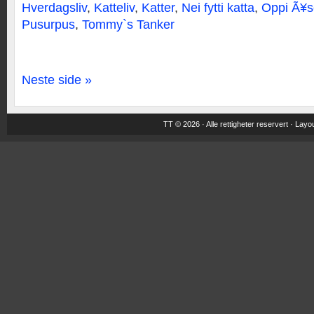
Hverdagsliv
,
Katteliv
,
Katter
,
Nei fytti katta
,
Oppi Ã¥
Pusurpus
,
Tommy`s Tanker
Neste side »
TT © 2026 · Alle rettigheter reservert ·
Layou