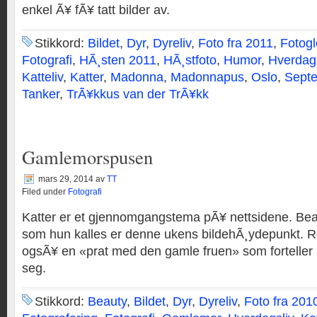
enkel Ã¥ fÃ¥ tatt bilder av.
Stikkord:
Bildet
,
Dyr
,
Dyreliv
,
Foto fra 2011
,
Fotogl
Fotografi
,
HÃ¸sten 2011
,
HÃ¸stfoto
,
Humor
,
Hverdag
Katteliv
,
Katter
,
Madonna
,
Madonnapus
,
Oslo
,
Sept
Tanker
,
TrÃ¥kkus van der TrÃ¥kk
Gamlemorspusen
mars 29, 2014
av
TT
Filed under
Fotografi
Katter er et gjennomgangstema pÃ¥ nettsidene. Bea
som hun kalles er denne ukens bildehÃ¸ydepunkt. Ret
ogsÃ¥ en «prat med den gamle fruen» som forteller 
seg.
Stikkord:
Beauty
,
Bildet
,
Dyr
,
Dyreliv
,
Foto fra 201