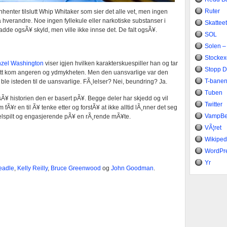
Ruter
innhenter tilslutt Whip Whitaker som sier det alle vet, men ingen
fra hverandre. Noe ingen fyllekule eller narkotiske substanser i
Skattee
de ogsÃ¥ skyld, men ville ikke innse det. De falt ogsÃ¥.
SOL
Solen –
Stocke
zel Washington
viser igjen hvilken karakterskuespiller han og tar
Stopp 
lutt kom angeren og ydmykheten. Men den uansvarlige var den
T-bane
ble isteden til de uansvarlige. FÃ¸lelser? Nei, beundring? Ja.
Tuben
Ã¥ historien den er basert pÃ¥. Begge deler har skjedd og vil
Twitter
m fÃ¥r en til Ã¥ tenke etter og forstÃ¥ at ikke alltid lÃ¸nner det seg
VampB
lspilt og engasjerende pÃ¥ en rÃ¸rende mÃ¥te.
VÃ¦ret
Wikiped
WordPr
Yr
eadle
,
Kelly Reilly
,
Bruce Greenwood
og
John Goodman
.