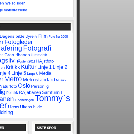
 den nye solsiden
ge motedressene
D
Film
Dagens bilde
Dyreliv
Foto fra 2008
Fotogleder
011
Fotografi
afering
Grorudbanen
en
Himmelsk
gsliv
HÃ¸stfoto
HÃ¸sten 2011
Kultur
Linje 2
Kritikk
Linje 1
nen
Linje 5
inje 4
Media
Linje 6
Metro
er
Metrostandard
Musikk
Oslo
Naturfoto
Personlig
ig
RÃ¸abanen
Samfunn
T-
Politikk
Tommy`s
banen
T-baneringen
er
Ukens bilde
Ukens
ldning
KER
SISTE SPOR