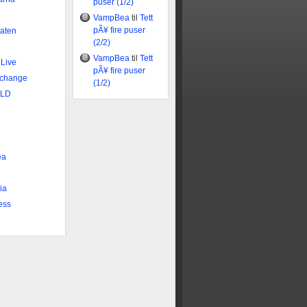
puser (1/2)
VampBea
til
Tett
pÃ¥ fire puser
taten
(2/2)
VampBea
til
Tett
 Live
pÃ¥ fire puser
xchange
(1/2)
DLD
n
ea
ia
ess