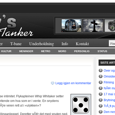
er
T-bane
Underholdning
Info
Kontakt
KULTUR
MENINGER
METRO
MORO
PERSONLIG
STATUS
SISTE AR
Over og
Omsider
Filming
Legg igjen en kommentar
NÃ¥r ma
17 mai s
e intimitet. Flykapteinen Whip Whitaker setter
Brytning
 uvitende om hva som er i vente. En snydens
vÃ¦re veien rett ut i «ulykken»?
TrÃ¸tt p
Den nes
llinganlegget. Deretter gÃ¥r det med snuten ned.