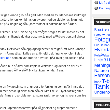
Litt fra
De tran
ikk galt kunne gikk sÃ¥ galt. Men med en av tidenes mest utrolige
tyrtet etter en kombinasjon av opp-ned og sidelengs flygning),
STIKKOR
helt pÃ¥ dagtid ogsÃ¥ (som motpol til nattens heltedÃ¥der).
Bildet
Bok
ne filmen. Livet, livene og ettermÃ¦let preges for det meste av det
Foto fra 2
angsten snikende dukker opp, mÃ¸te med sÃ¥rbare personligheter
Fotogr
Furusetban
Hverda
ylda? Det virker sÃ¥ opplagt og nesten ferdigdÃ¸mt. Men kanskje
om nÃ¦rmest kan kalles en anti-helt i dekning. Alkoholen flyter,
KolsÃ¥sba
kker opp
som en vandrende advarsel pÃ¥ hvor galt det kan gÃ¥.
Linje 3
L
Mening
 bÃ¥de hun sÃ¥vel som kaptein Whitaker. Og det er en del av et
Naturen
emer med Ã¥ forstÃ¥. Hvilket kommer klart frem.
Personl
T-
bane
Tank
 bare en flykaptein som er under etterforskning som mÃ¥ innse det.
 menneskelig svikt. Men sÃ¥ er ikke tilfelle. Flyet datt regelrett
Underho
t det finnes rusproblemer, ansvarsfraskrivelser og risikoer som ties
MINE LIN
aserer kapteinens forsvar pÃ¥ lÃ¸gnelser og rusproblemene