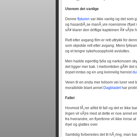
Utenom det vanlige
Denne
flyturen
var ikke vanlig og det som g
og hasardiÃ¸se manÃ¸vre noensinne (flyet s
sÃ¥ klarer den driftige kapteinen Ã¥ vÃ¦re 
Rett etter avgang film er rett uttrykk for den
som skjedde rett etter avgang. Mens fylle
og et lengre sykehusopphold avsluttes.
Men hadde egentlig fylla og narkorusen sk
det ligger mer bak. I mellomtiden gÃ¥r det s
dopet inntas og en ung kvinnelig heroist
du
Veien til en enda mer tvilsom vei lurer ved
moralbilde blant annet
Dagbladet
har probl
Fallet
Hovmod fÃ¸rer alltid til fall og det er ikke
Ingen vil vÃ¦re med at dette er noe annet enn
fra hverandre, en flyertinne vil ikke innse a
ihjel og glattes over.
Samtidig forberedes det til hÃ¸ring, man b