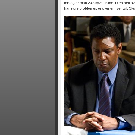
forsÃ¸ker man Ã¥ skyve tilside. Uten hell ov
har store problemer, er over enhver tvil. Sku