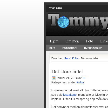
07.08.2026
Hjem
Om meg
Foto
Link
DIKT
FOTOGRAFI
HVERDAGSLIV
Du er her:
Hjem
/
Kultur
/ Det store fallet
Det store fallet
januar 21, 2014
av
TT
Kategorisert under
Kultur
Utsvevende natt med alkohol, piller og mass
seg bak
flyspakene
, mens alle er lykkelig
kaptein i luften full av sprit og dop mÃ¥ da 
Det begynner med en sjarmoffensiv over ca