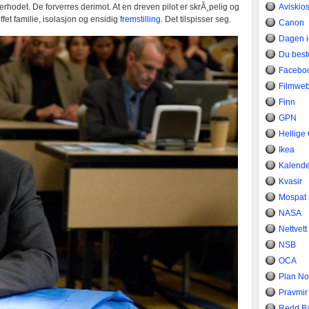
erhodet. De forverres derimot. At en dreven pilot er skrÃ¸pelig og
Aviskio
ffet familie, isolasjon og ensidig
fremstilling
. Det tilspisser seg.
Canon
Dagen 
Du bes
Facebo
Filmwe
Finn
GPN
Hellige
Ikea
Kalend
Kvasir
Mospat
NASA
Nettvett
NSB
OCA
Plan No
Pravmir
Redd B