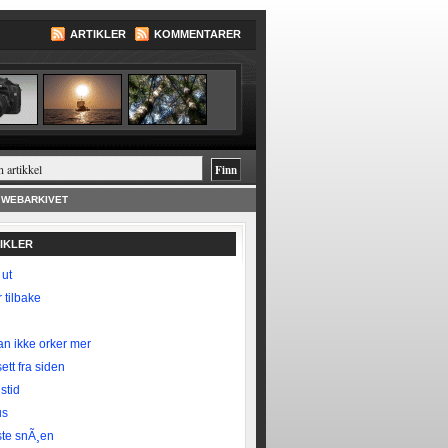
ARTIKLER
KOMMENTARER
WEBARKIVET
TIKLER
 ut
 tilbake
n ikke orker mer
ett fra siden
stid
us
te snÃ¸en