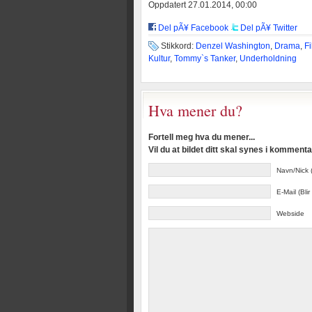
Oppdatert 27.01.2014, 00:00
Del pÃ¥ Facebook
Del pÃ¥ Twitter
Stikkord:
Denzel Washington
,
Drama
,
F
Kultur
,
Tommy`s Tanker
,
Underholdning
Hva mener du?
Fortell meg hva du mener...
Vil du at bildet ditt skal synes i kommen
Navn/Nick (
E-Mail (Blir
Webside