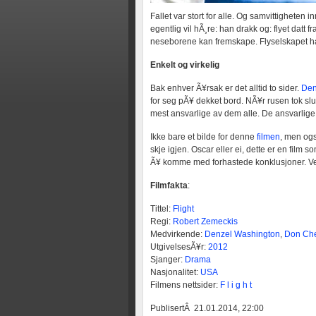
Fallet var stort for alle. Og samvittigheten 
egentlig vil hÃ¸re: han drakk og: flyet datt 
neseborene kan fremskape. Flyselskapet had
Enkelt og virkelig
Bak enhver Ã¥rsak er det alltid to sider.
Den
for seg pÃ¥ dekket bord. NÃ¥r rusen tok s
mest ansvarlige av dem alle. De ansvarlige 
Ikke bare et bilde for denne
filmen
, men ogs
skje igjen. Oscar eller ei, dette er en film so
Ã¥ komme med forhastede konklusjoner. Ve
Filmfakta
:
Tittel:
Flight
Regi:
Robert Zemeckis
Medvirkende:
Denzel Washington
,
Don Ch
UtgivelsesÃ¥r:
2012
Sjanger:
Drama
Nasjonalitet:
USA
Filmens nettsider:
F l i g h t
PublisertÂ 21.01.2014, 22:00