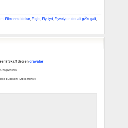
ilm
,
Filmanmeldelse
,
Flight
,
Flystyrt
,
Flyvetyren der alt gÃ¥r galt
,
taren? Skaff deg en
gravatar
!
Obligatorisk)
 ikke publisert) (Obligatorisk)