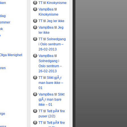
sken
TT
til
Kinokynisme
VampBea
til
Kinokynisme
idag
TT
til
Jeg ler ikke
temmer
VampBea
til
Jeg
ok
ler ikke
b
TT
til
Solnedgang
i Oslo sentrum –
26-02-2013
 Olga Menighet
VampBea
til
Solnedgang i
Oslo sentrum –
eren
26-02-2013
TT
til
Slikt gjÃ¸r
man bare ikke –
01
VampBea
til
Slikt
gjÃ¸r man bare
ikke – 01
TT
til
Tett pÃ¥ fire
rge
puser (2/2)
TT
til
Tett pÃ¥ fire
arna