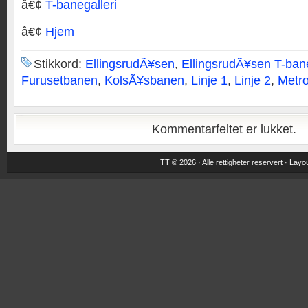
â€¢
T-banegalleri
â€¢
Hjem
Stikkord:
EllingsrudÃ¥sen
,
EllingsrudÃ¥sen T-ban
Furusetbanen
,
KolsÃ¥sbanen
,
Linje 1
,
Linje 2
,
Metr
Kommentarfeltet er lukket.
TT © 2026 · Alle rettigheter reservert ·
Layou