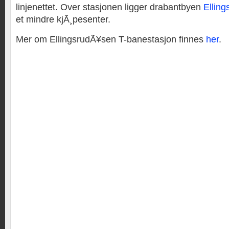
linjenettet. Over stasjonen ligger drabantbyen
Elling
et mindre kjÃ¸pesenter.
Mer om EllingsrudÃ¥sen T-banestasjon finnes
her
.