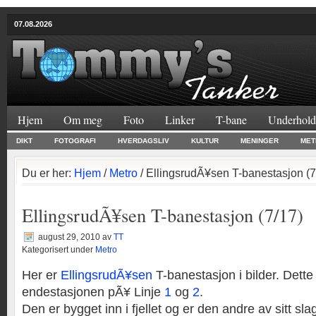
07.08.2026
Hjem
Om meg
Foto
Linker
T-bane
Underhold
DIKT
FOTOGRAFI
HVERDAGSLIV
KULTUR
MENINGER
MET
Du er her:
Hjem
/
Metro
/ EllingsrudÃ¥sen T-banestasjon (7
EllingsrudÃ¥sen T-banestasjon (7/17)
august 29, 2010
av
TT
Kategorisert under
Metro
Her er
EllingsrudÃ¥sen
T-banestasjon i bilder. Dette
endestasjonen pÃ¥ Linje
1
og
2
.
Den er bygget inn i fjellet og er den andre av sitt slag