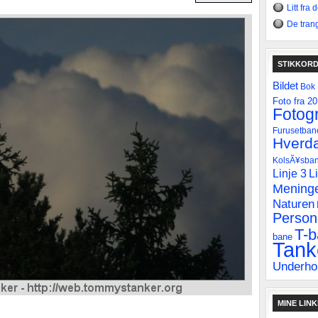
Litt fra
De tran
STIKKOR
Bildet
Bok
Foto fra 2
Fotogr
Furusetban
Hverda
KolsÃ¥sba
Linje 3
L
Mening
Naturen
Personl
T-
bane
Tank
Underho
MINE LIN