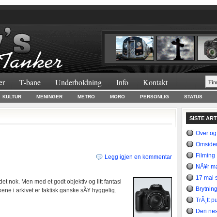
er
T-bane
Underholdning
Info
Kontakt
KULTUR
MENINGER
METRO
MORO
PERSONLIG
STATUS
SISTE AR
Over og
Omsider
Filming
Legg igjen en kommentar
NÃ¥r ma
17 mai s
et nok. Men med et godt objektiv og litt fantasi
Brytning
ene i arkivet er faktisk ganske sÃ¥ hyggelig.
TrÃ¸tt p
Den nes