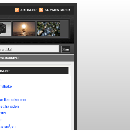
ARTIKLER
KOMMENTARER
WEBARKIVET
TIKLER
 ut
 tilbake
n ikke orker mer
ett fra siden
stid
us
te snÃ¸en