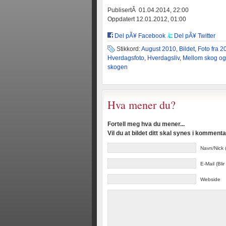
PublisertÂ 01.04.2014, 22:00
Oppdatert 12.01.2012, 01:00
Del pÃ¥ Facebook
Del pÃ¥ Twitter
Stikkord:
August 2010
,
Bildet
,
Foto fra 2
Hverdagsfoto
,
Hverdagsliv
,
Mellom skog og
skogen
Hva mener du?
Fortell meg hva du mener...
Vil du at bildet ditt skal synes i kommen
Navn/Nick (
E-Mail (Blir
Webside