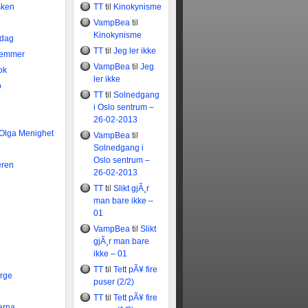
sken
TT
til
Kinokynisme
VampBea
til
Kinokynisme
idag
TT
til
Jeg ler ikke
temmer
VampBea
til
Jeg
ok
ler ikke
b
TT
til
Solnedgang
i Oslo sentrum –
26-02-2013
 Olga Menighet
VampBea
til
Solnedgang i
Oslo sentrum –
eren
26-02-2013
TT
til
Slikt gjÃ¸r
man bare ikke –
01
VampBea
til
Slikt
gjÃ¸r man bare
ikke – 01
TT
til
Tett pÃ¥ fire
rge
puser (2/2)
TT
til
Tett pÃ¥ fire
arna