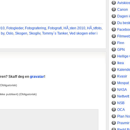
Aviskio
Canon
Dagen 
Du bes
010
,
Fotogleder
,
Fotografering
,
Fotografi
,
HÃ¸sten 2010
,
HÃ¸stfoto
,
Facebo
 by
,
Oslo
,
Skogen
,
Skogliv
,
Tommy`s Tanker
,
Ved skogen eller i
Filmwe
Finn
GPN
Hellige
Ikea
Kalend
Kvasir
taren? Skaff deg en
gravatar
!
Mospat
Obligatorisk)
NASA
 ikke publisert) (Obligatorisk)
Nettvett
NSB
OCA
Plan No
Pravmir
Redd B