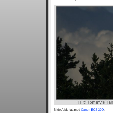
BildetÂ ble tatt med
Canon EOS 30D
.