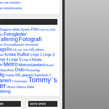
 den nye solsiden
ge motedressene
D
Film
Dagens bilde
Dyreliv
Foto fra 2008
Fotogleder
011
Fotografi
afering
Grorudbanen
en
Himmelsk
gsliv
HÃ¸stfoto
HÃ¸sten 2011
Kultur
Linje 2
Kritikk
Linje 1
nen
Linje 5
inje 4
Media
Linje 6
Metro
er
Metrostandard
Musikk
Oslo
Naturfoto
Personlig
ig
RÃ¸abanen
Samfunn
T-
Politikk
Tommy`s
banen
T-baneringen
er
Ukens bilde
Ukens
ldning
KER
SISTE SPOR