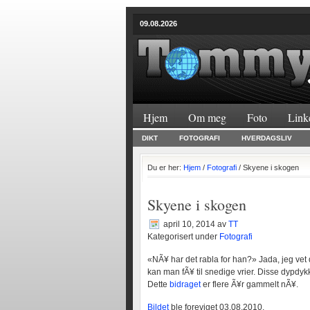
09.08.2026
Hjem
Om meg
Foto
Link
DIKT
FOTOGRAFI
HVERDAGSLIV
Du er her:
Hjem
/
Fotografi
/ Skyene i skogen
Skyene i skogen
april 10, 2014
av
TT
Kategorisert under
Fotografi
«NÃ¥ har det rabla for han?» Jada, jeg vet d
kan man fÃ¥ til snedige vrier. Disse dypdykk
Dette
bidraget
er flere Ã¥r gammelt nÃ¥.
Bildet
ble foreviget 03.08.2010.