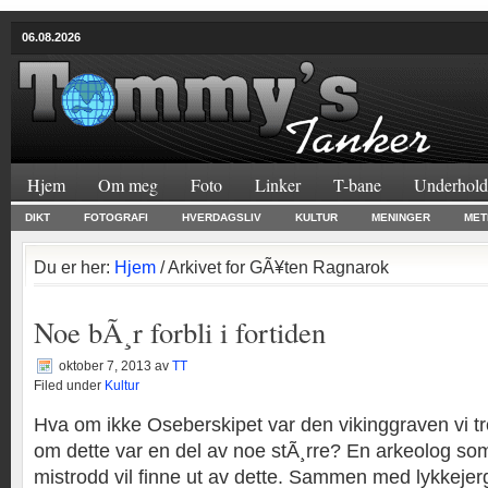
06.08.2026
Hjem
Om meg
Foto
Linker
T-bane
Underhold
DIKT
FOTOGRAFI
HVERDAGSLIV
KULTUR
MENINGER
MET
Du er her:
Hjem
/ Arkivet for GÃ¥ten Ragnarok
Noe bÃ¸r forbli i fortiden
oktober 7, 2013
av
TT
Filed under
Kultur
Hva om ikke Oseberskipet var den vikinggraven vi t
om dette var en del av noe stÃ¸rre? En arkeolog som b
mistrodd vil finne ut av dette. Sammen med lykkejer