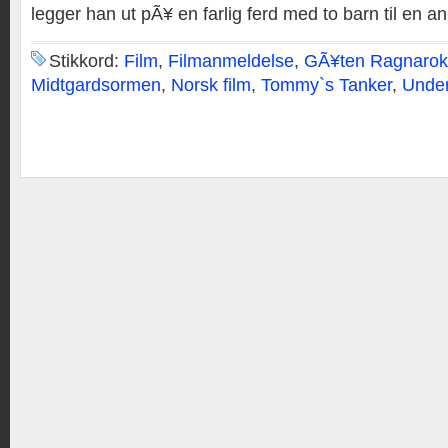
legger han ut pÃ¥ en farlig ferd med to barn til en an
Stikkord:
Film
,
Filmanmeldelse
,
GÃ¥ten Ragnarok
Midtgardsormen
,
Norsk film
,
Tommy`s Tanker
,
Under