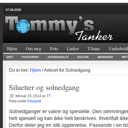
07.08.2026
Hjem
Om meg
Foto
Linker
T-bane
Underhold
DIKT
FOTOGRAFI
HVERDAGSLIV
KULTUR
MENINGER
MET
Du er her:
Hjem
/ Arkivet for Solnedgang
Siluetter og solnedgang
februar 15, 2014
av
TT
Filed under
Fotografi
Solnedganger er vakre og spesielle. Den stemninge
helt spesiell og kan ikke helt beskrives. Ihvertfall i
Derfor deler jeg en slik opplevelse. Passende i en ti