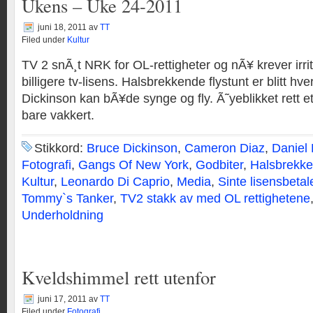
Ukens – Uke 24-2011
juni 18, 2011
av
TT
Filed under
Kultur
TV 2 snÃ¸t NRK for OL-rettigheter og nÃ¥ krever irrit
billigere tv-lisens. Halsbrekkende flystunt er blitt h
Dickinson kan bÃ¥de synge og fly. Ã˜yeblikket rett e
bare vakkert.
Stikkord:
Bruce Dickinson
,
Cameron Diaz
,
Daniel
Fotografi
,
Gangs Of New York
,
Godbiter
,
Halsbrekke
Kultur
,
Leonardo Di Caprio
,
Media
,
Sinte lisensbetal
Tommy`s Tanker
,
TV2 stakk av med OL rettighetene
Underholdning
Kveldshimmel rett utenfor
juni 17, 2011
av
TT
Filed under
Fotografi