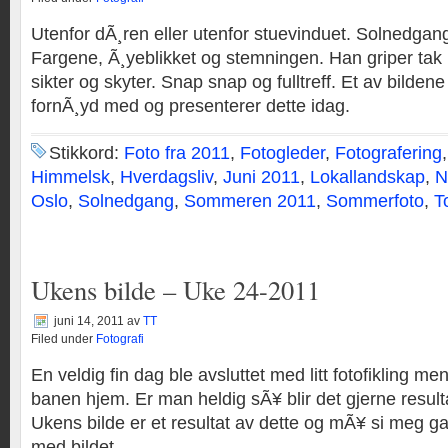
Utenfor dÃ¸ren eller utenfor stuevinduet. Solnedgan
Fargene, Ã¸yeblikket og stemningen. Han griper tak i
sikter og skyter. Snap snap og fulltreff. Et av bildene
fornÃ¸yd med og presenterer dette idag.
Stikkord:
Foto fra 2011
,
Fotogleder
,
Fotografering
Himmelsk
,
Hverdagsliv
,
Juni 2011
,
Lokallandskap
,
N
Oslo
,
Solnedgang
,
Sommeren 2011
,
Sommerfoto
,
T
Ukens bilde – Uke 24-2011
juni 14, 2011
av
TT
Filed under
Fotografi
En veldig fin dag ble avsluttet med litt fotofikling me
banen hjem. Er man heldig sÃ¥ blir det gjerne resultate
Ukens bilde er et resultat av dette og mÃ¥ si meg 
med bildet.