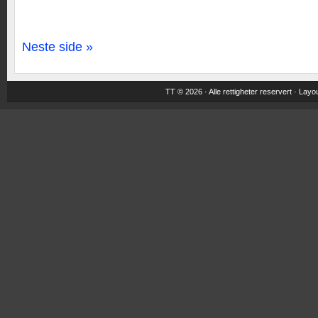
Neste side »
TT © 2026 · Alle rettigheter reservert ·
Layou