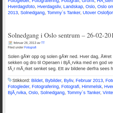
Fotogleder
,
Fotografering
,
Fotografi
,
Gromt
,
HÃ¸ste
Hverdagsfoto
,
Hverdagsliv
,
Landskap
,
Oslo
,
Oslo o
2013
,
Solnedgang
,
Tommy`s Tanker
,
Utover Oslofjo
Solnedgang i Oslo sentrum – 26-02-20
februar 26, 2013
av
TT
Filed under
Fotografi
Solen gÃ¥r opp og solen gÃ¥r ned. Hver dag, Ã¥ret
sekken og dro til Operaen i BjÃ¸rvika med en god venn
fÃ¸r mÃ¸rket senket seg. Ett av bildene derfra sees h
Stikkord:
Bildet
,
Bybilder
,
Byliv
,
Februar 2013
,
Fot
Fotogleder
,
Fotografering
,
Fotografi
,
Himmelsk
,
Hver
BjÃ¸rvika
,
Oslo
,
Solnedgang
,
Tommy`s Tanker
,
Vint