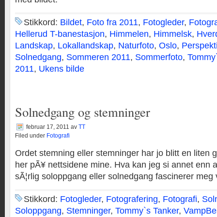
Stikkord:
Bildet
,
Foto fra 2011
,
Fotogleder
,
Fotogra
Hellerud T-banestasjon
,
Himmelen
,
Himmelsk
,
Hver
Landskap
,
Lokallandskap
,
Naturfoto
,
Oslo
,
Perspekt
Solnedgang
,
Sommeren 2011
,
Sommerfoto
,
Tommy`
2011
,
Ukens bilde
Solnedgang og stemninger
februar 17, 2011
av
TT
Filed under
Fotografi
Ordet stemning eller stemninger har jo blitt en lite
her pÃ¥ nettsidene mine. Hva kan jeg si annet enn at
sÃ¦rlig soloppgang eller solnedgang fascinerer meg 
Stikkord:
Fotogleder
,
Fotografering
,
Fotografi
,
Sol
Soloppgang
,
Stemninger
,
Tommy`s Tanker
,
VampBea