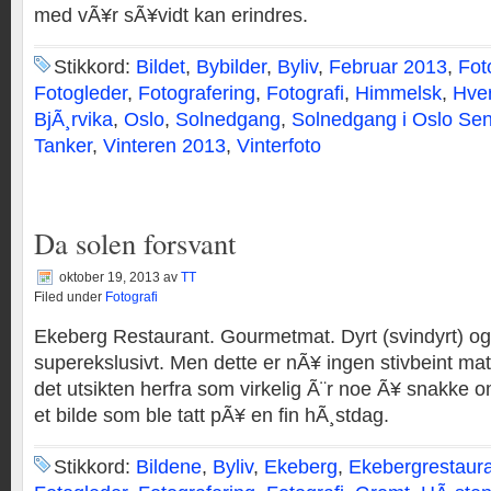
med vÃ¥r sÃ¥vidt kan erindres.
Stikkord:
Bildet
,
Bybilder
,
Byliv
,
Februar 2013
,
Fot
Fotogleder
,
Fotografering
,
Fotografi
,
Himmelsk
,
Hver
BjÃ¸rvika
,
Oslo
,
Solnedgang
,
Solnedgang i Oslo Se
Tanker
,
Vinteren 2013
,
Vinterfoto
Da solen forsvant
oktober 19, 2013
av
TT
Filed under
Fotografi
Ekeberg Restaurant. Gourmetmat. Dyrt (svindyrt) og 
superekslusivt. Men dette er nÃ¥ ingen stivbeint mat
det utsikten herfra som virkelig Ã¨r noe Ã¥ snakke o
et bilde som ble tatt pÃ¥ en fin hÃ¸stdag.
Stikkord:
Bildene
,
Byliv
,
Ekeberg
,
Ekebergrestaur