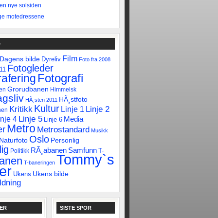
 den nye solsiden
ge motedressene
D
Film
Dagens bilde
Dyreliv
Foto fra 2008
Fotogleder
011
Fotografi
afering
Grorudbanen
en
Himmelsk
gsliv
HÃ¸stfoto
HÃ¸sten 2011
Kultur
Linje 2
Kritikk
Linje 1
nen
Linje 5
inje 4
Media
Linje 6
Metro
er
Metrostandard
Musikk
Oslo
Naturfoto
Personlig
ig
RÃ¸abanen
Samfunn
T-
Politikk
Tommy`s
banen
T-baneringen
er
Ukens bilde
Ukens
ldning
KER
SISTE SPOR