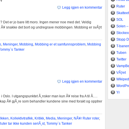
Ruter
Legg igjen en kommentar
Skattee
SOL
? Det er jo bare litt moro. Ingen mener noe med det. Veldig
Solen –
For Ã¥ snakke det bort og undregrave mobbingen. Mobbing er svÃ¦rt
Stocke
Stopp 
p
,
Meninger
,
Mobbing
,
Mobbing er et samfunnsproblem
,
Mobbing
T-bane
Tommy`s Tanker
Tuben
Twitter
VampB
VÃ¦ret
Wikiped
Legg igjen en kommentar
WordPr
Yr
de i Oslo. I utgangspunktet Ã¸nsker man kun Ã¥ reise fra A til Ã….
kap Ã¥ gjÃ¸re som behandler kundene sine med forakt og opptrer
fikken
,
Kollektivtrafikk
,
Kritikk
,
Media
,
Meninger
,
NÃ¥r Ruter roter
,
Ruter tar ikke kunden seriÃ¸st
,
Tommy`s Tanker