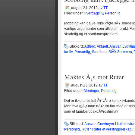
august 24, 2012
av
TT
Filed under
Hverdagsliv
,
Personlig
Mobbing kan da vel ikke vÃ¦re sÃ¥ skadelig
vanlige argumenter som alltid blir brukt. 
skadelig og et samfunnsproblem.
Stikkord:
Adferd
,
Aktuelt
,
Ansvar
,
Lydklip
tar liv
,
Personlig
,
Samfunn
,
StÃ¥ Sammen
,
MakteslÃ¸s mot Ruter
august 23, 2012
av
TT
Filed under
Meninger
,
Personlig
Det er ikke alltid lett Ã¥ vÃ¦re kollektivkun
Men hva gjÃ¸r man nÃ¥r en har med et sels
som et lugubert bakgÃ¥rdsfirma?
Stikkord:
Ansvar
,
Cowboyer i kollektivtra
Personlig
,
Ruter
,
Ruter et verstingselskap
,