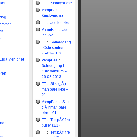
sken
TT
til
Kinokynisme
VampBea
til
Kinokynisme
idag
TT
til
Jeg ler ikke
temmer
VampBea
til
Jeg
ok
ler ikke
b
TT
til
Solnedgang
i Oslo sentrum –
26-02-2013
 Olga Menighet
VampBea
til
Solnedgang i
Oslo sentrum –
eren
26-02-2013
TT
til
Slikt gjÃ¸r
man bare ikke –
01
VampBea
til
Slikt
gjÃ¸r man bare
ikke – 01
TT
til
Tett pÃ¥ fire
rge
puser (2/2)
TT
til
Tett pÃ¥ fire
arna