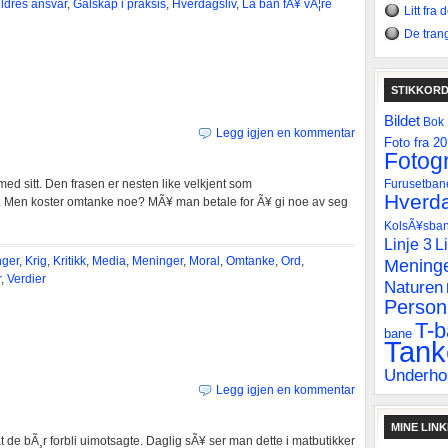
ldres ansvar
,
Galskap i praksis
,
Hverdagsliv
,
La ban fÃ¥ vÃ¦re
Litt fra
De tran
STIKKOR
Bildet
Bok
Legg igjen en kommentar
Foto fra 2
Fotogr
med sitt. Den frasen er nesten like velkjent som
Furusetban
Hverda
. Men koster omtanke noe? MÃ¥ man betale for Ã¥ gi noe av seg
KolsÃ¥sba
Linje 3
L
nger
,
Krig
,
Kritikk
,
Media
,
Meninger
,
Moral
,
Omtanke
,
Ord
,
Mening
r
,
Verdier
Naturen
Personl
T-
bane
Tank
Underho
Legg igjen en kommentar
MINE LIN
 de bÃ¸r forbli uimotsagte. Daglig sÃ¥ ser man dette i matbutikker