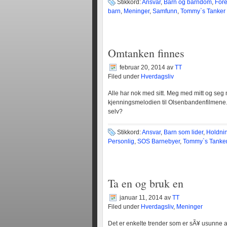
Stikkord:
Ansvar
,
Barn og barndom
,
Fore
barn
,
Meninger
,
Samfunn
,
Tommy`s Tanker
Omtanken finnes
februar 20, 2014
av
TT
Filed under
Hverdagsliv
Alle har nok med sitt. Meg med mitt og seg 
kjenningsmelodien til Olsenbandenfilmene
selv?
Stikkord:
Ansvar
,
Barn som lider
,
Holdni
Personlig
,
SOS Barnebyer
,
Tommy`s Tanke
Ta en og bruk en
januar 11, 2014
av
TT
Filed under
Hverdagsliv
,
Meninger
Det er enkelte trender som er sÃ¥ usunne at