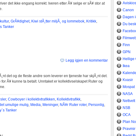
Aviskio
river det ikke engang korrekt. Iveren etter Ã¥ selge er sÃ¥ stor at
e.
Canon
Dagen 
kultur
,
GrÃ¥dighet
,
Kiwi stÃ¸tter miljÃ¸ og lommebok
,
Kritikk
,
Du bes
s Tanker
Facebo
Filmwe
Finn
GPN
Hellige
Legg igjen en kommentar
Ikea
Kalend
¸nt det og de fleste andre som leverer en tjeneste har skjÃ¸nt det.
Kvasir
or Ã¥ kunne ta betalt. Unntaket er kollektivselskapet Ruter og
rne.
Mospat
NASA
sler
,
Cowboyer i kollektivtrafikken
,
Kollektivtrafikk
,
Nettvett
det umulige mulig
,
Media
,
Meninger
,
NÃ¥r Ruter roter
,
Personlig
,
NSB
`s Tanker
OCA
Plan No
Pravmir
iv
Redd B