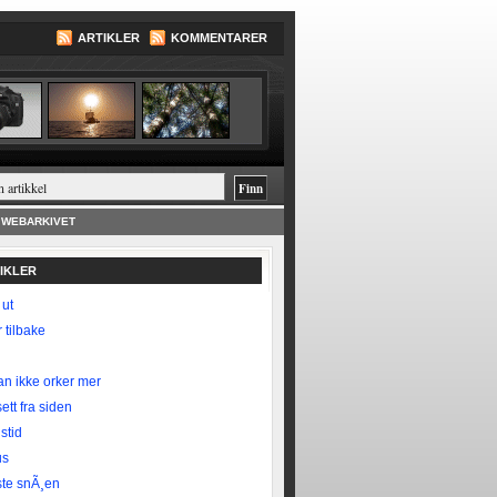
ARTIKLER
KOMMENTARER
WEBARKIVET
TIKLER
 ut
 tilbake
n ikke orker mer
ett fra siden
stid
us
te snÃ¸en