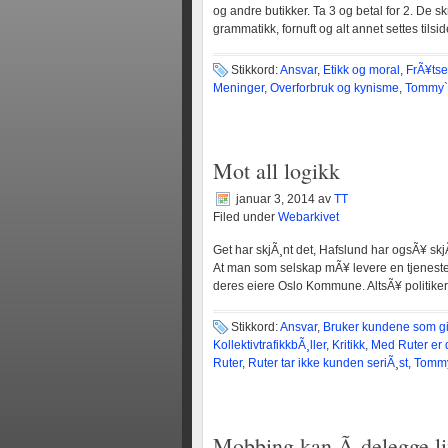
og andre butikker. Ta 3 og betal for 2. De sk
grammatikk, fornuft og alt annet settes tilsid
Stikkord:
Ansvar
,
Etikk og moral
,
FrÃ¥tse
Meninger
,
Overforbruk og kynisme
,
Tommy`
Mot all logikk
januar 3, 2014
av
TT
Filed under
Webarkivet
Get har skjÃ¸nt det, Hafslund har ogsÃ¥ skjÃ
At man som selskap mÃ¥ levere en tjeneste f
deres eiere Oslo Kommune. AltsÃ¥ politike
Stikkord:
Ansvar
,
Bruker kundene som gi
KollektivtrafikkbÃ¸ller
,
Kritikk
,
Med Ruter er 
Ruter
,
Ruter tar ikke kunden seriÃ¸st
,
Tommy
Mobbing kan Ã¸delegge l