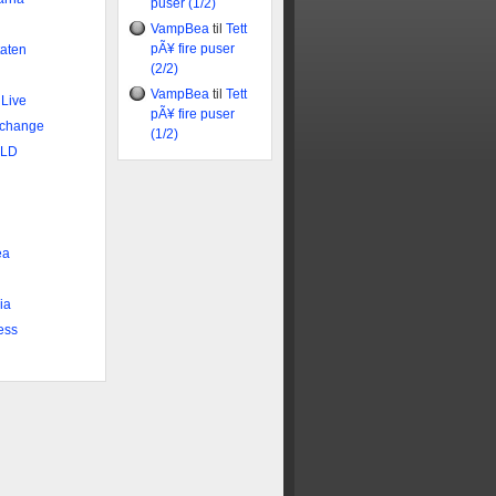
puser (1/2)
VampBea
til
Tett
pÃ¥ fire puser
taten
(2/2)
VampBea
til
Tett
 Live
pÃ¥ fire puser
xchange
(1/2)
DLD
n
ea
ia
ess