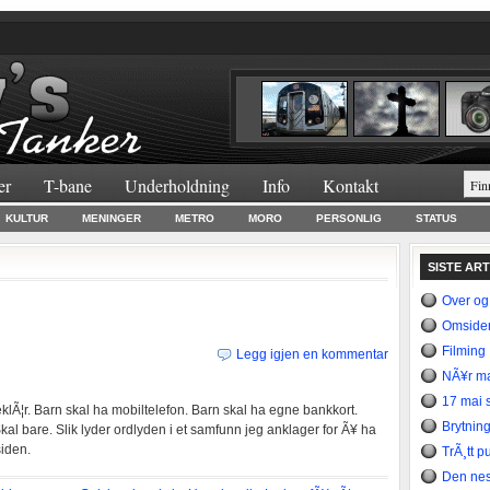
er
T-bane
Underholdning
Info
Kontakt
KULTUR
MENINGER
METRO
MORO
PERSONLIG
STATUS
SISTE AR
Over og
Omsider
Filming
Legg igjen en kommentar
NÃ¥r ma
17 mai s
lÃ¦r. Barn skal ha mobiltelefon. Barn skal ha egne bankkort.
Brytning
Skal bare. Slik lyder ordlyden i et samfunn jeg anklager for Ã¥ ha
siden.
TrÃ¸tt p
Den nes