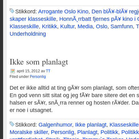
Stikkord:
Arrogante Oslo Kino
,
Den blÃ¥-blÃ¥ regj
skaper klasseskille
,
HonnÃ¸rrbatt fjernes pÃ¥ kino i 
Klasseskille
,
Kritikk
,
Kultur
,
Media
,
Oslo
,
Samfunn
,
T
Underholdning
Ikke som planlagt
april 15, 2012
av
TT
Filed under
Personlig
Det er ikke alltid at ting gÃ¥r som planlagt, som oftest
En god venn sitt sitat og jeg fÃ¥r bare sitere det e
halsen er sÃ¥r, snÃ¸rra renner og hosten rÃ¥der. D
er noe i utsagnet.
Stikkord:
Galgenhumor
,
Ikke planlagt
,
Klasseskille
Moralske skiller
,
Personlig
,
Planlagt
,
Politikk
,
Politik