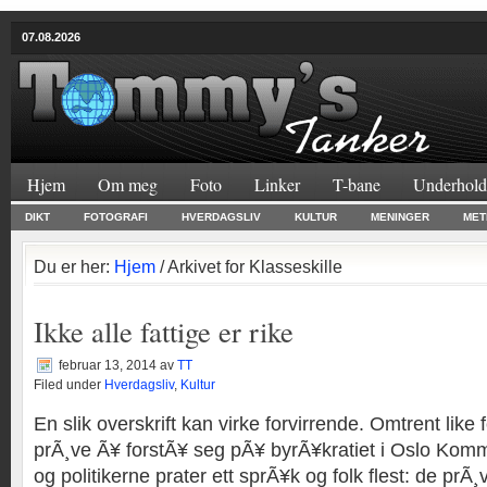
07.08.2026
Hjem
Om meg
Foto
Linker
T-bane
Underhold
DIKT
FOTOGRAFI
HVERDAGSLIV
KULTUR
MENINGER
MET
Du er her:
Hjem
/ Arkivet for Klasseskille
Ikke alle fattige er rike
februar 13, 2014
av
TT
Filed under
Hverdagsliv
,
Kultur
En slik overskrift kan virke forvirrende. Omtrent like
prÃ¸ve Ã¥ forstÃ¥ seg pÃ¥ byrÃ¥kratiet i Oslo K
og politikerne prater ett sprÃ¥k og folk flest: de prÃ