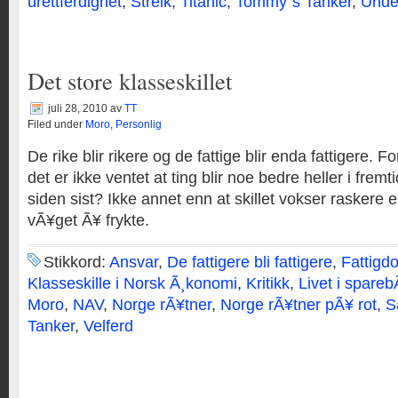
urettferdighet
,
Streik
,
Titanic
,
Tommy`s Tanker
,
Unde
Det store klasseskillet
juli 28, 2010
av
TT
Filed under
Moro
,
Personlig
De rike blir rikere og de fattige blir enda fattigere. F
det er ikke ventet at ting blir noe bedre heller i fremt
siden sist? Ikke annet enn at skillet vokser raskere
vÃ¥get Ã¥ frykte.
Stikkord:
Ansvar
,
De fattigere bli fattigere
,
Fattigd
Klasseskille i Norsk Ã¸konomi
,
Kritikk
,
Livet i spare
Moro
,
NAV
,
Norge rÃ¥tner
,
Norge rÃ¥tner pÃ¥ rot
,
S
Tanker
,
Velferd