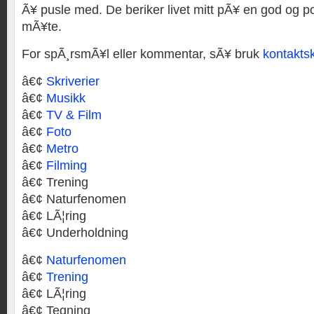
Ã¥ pusle med. De beriker livet mitt pÃ¥ en god og po
mÃ¥te.
For spÃ¸rsmÃ¥l eller kommentar, sÃ¥ bruk
kontakts
â€¢
Skriverier
â€¢
Musikk
â€¢
TV & Film
â€¢
Foto
â€¢
Metro
â€¢
Filming
â€¢ Trening
â€¢ Naturfenomen
â€¢ LÃ¦ring
â€¢ Underholdning
â€¢
Naturfenomen
â€¢
Trening
â€¢ LÃ¦ring
â€¢ Tegning