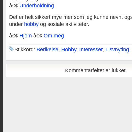
â€¢
Underholdning
Det er helt sikkert mye mer som jeg kunne nevnt o
under
hobby
og sosiale aktiviteter.
â€¢
Hjem
â€¢
Om meg
Stikkord:
Berikelse
,
Hobby
,
Interesser
,
Lisvnyting
,
Kommentarfeltet er lukket.