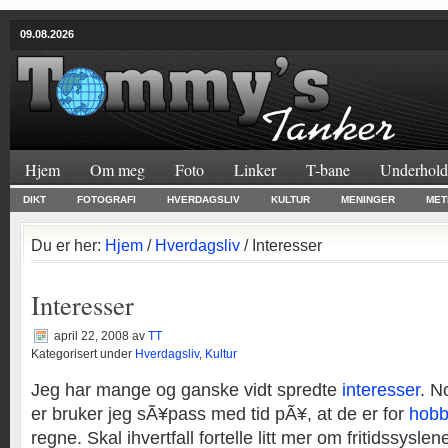
09.08.2026
Hjem
Om meg
Foto
Linker
T-bane
Underhold
DIKT
FOTOGRAFI
HVERDAGSLIV
KULTUR
MENINGER
MET
Du er her:
Hjem
/
Hverdagsliv
/ Interesser
Interesser
april 22, 2008
av
TT
Kategorisert under
Hverdagsliv
,
Kultur
Jeg har mange og ganske vidt spredte
interesser
. N
er bruker jeg sÃ¥pass med tid pÃ¥, at de er for
hobb
regne. Skal ihvertfall fortelle litt mer om fritidssyslene